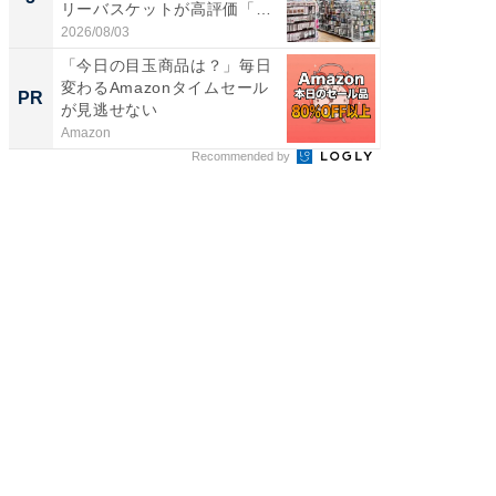
リーバスケットが高評価「使
層水風
わ...
帰...
2026/08/03
2026/08/0
「今日の目玉商品は？」毎日
ビフィ
変わるAmazonタイムセール
「脂肪
PR
PR
が見逃せない
Amazon
森永乳業
Recommended by