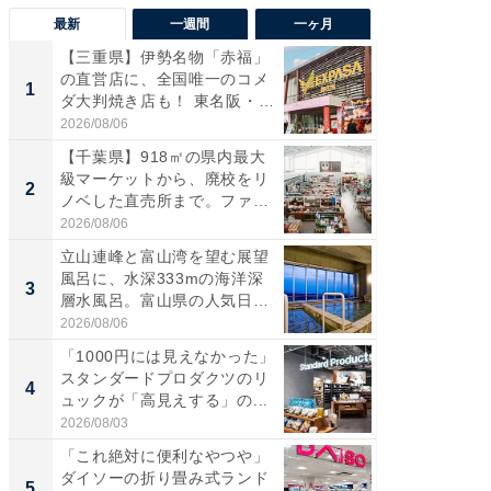
最新
一週間
一ヶ月
【三重県】伊勢名物「赤福」
【兵庫
の直営店に、全国唯一のコメ
ーメン
1
1
ダ大判焼き店も！ 東名阪・
再現した
伊...
道...
2026/08/06
2026/08/0
【千葉県】918㎡の県内最大
【三重
級マーケットから、廃校をリ
の直営
2
2
ノベした直売所まで。ファ
ダ大判焼
ー...
伊...
2026/08/06
2026/08/0
立山連峰と富山湾を望む展望
【千葉県
風呂に、水深333mの海洋深
級マー
3
3
層水風呂。富山県の人気日
ノベし
帰...
ー...
2026/08/06
2026/08/0
「1000円には見えなかった」
ステラ
スタンダードプロダクツのリ
詰め放題
4
4
ュックが「高見えする」の...
00円で「
2026/08/03
2026/08/0
「これ絶対に便利なやつや」
立山連
ダイソーの折り畳み式ランド
風呂に、
5
5