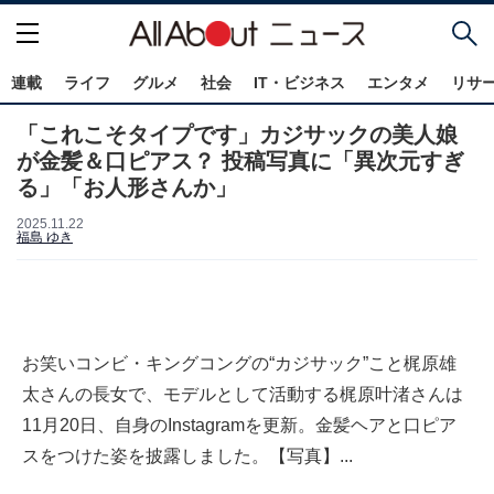
連載
ライフ
グルメ
社会
IT・ビジネス
エンタメ
リサ
「これこそタイプです」カジサックの美人娘
が金髪＆口ピアス？ 投稿写真に「異次元すぎ
る」「お人形さんか」
2025.11.22
福島 ゆき
お笑いコンビ・キングコングの“カジサック”こと梶原雄
太さんの長女で、モデルとして活動する梶原叶渚さんは
11月20日、自身のInstagramを更新。金髪ヘアと口ピア
スをつけた姿を披露しました。【写真】...