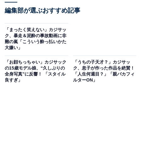
編集部が選ぶおすすめ記事
「まったく笑えない」カジサッ
ク、暴走＆泥酔の事故動画に非
難の嵐「こういう酔っ払いかた
大嫌い」
「お顔ちっちゃい」カジサック
「うちの子天才？」カジサッ
の15歳モデル娘、“久しぶりの
ク、息子が作った作品を絶賛！
全身写真”に反響！ 「スタイル
「人生何週目？」「親バカフィ
良すぎ」
ルターON」