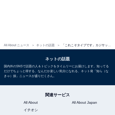
All About ニュース
ネットの話題
「これこそタイプです」カジサックの美人娘が金髪＆口ピアス？ 投稿写真に「異次元すぎる」「お人形さんか」
ネットの話題
国内外のSNSで話題の人＆トピックをタイムリーにお届けします。知ってる
だけでちょっと得する、なんだか楽しい気分になれる、ネット発「知ら（な
きゃ）損」ニュースが盛りだくさん。
関連サービス
All About
All About Japan
イチオシ