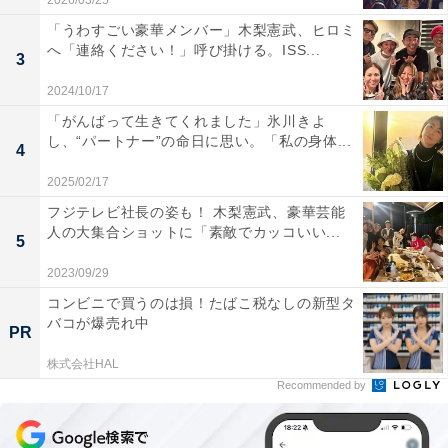
2026/03/25
「うわすごい豪華メンバー」木梨憲武、ヒロミ
へ「連絡ください！」呼び掛ける。ISS...
3
2024/10/17
「がんばって生きてくれました」氷川きよ
し、“パートナー”の命日に思い。「私の身体...
4
2025/02/17
フジテレビ社長の姿も！ 木梨憲武、豪華芸能
人の大集合ショットに「素敵でカッコいい...
5
2023/09/29
コンビニで買うのは損！たばこ税なしの新型タ
バコが爆売れ中
PR
株式会社HAL
Recommended by