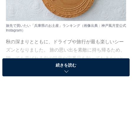
旅先で買いたい「兵庫県のお土産」ランキング（画像出典：神戸風月堂公式
Instagram）
秋の深まりとともに、ドライブや旅行が最も楽しいシー
ズンとなりました。 旅の思い出を素敵に持ち帰るため、
贈っても喜ばれる旬の味覚や定番品を知っておきたいと
続きを読む
ころです。
All About ニュース編集部は11月19日、全国10～60代の
男女250人を対象に「お土産」に関する独自のアンケー
ト調査を実施しました。今回はその中から、旅先で買い
たい「兵庫県のお土産」を紹介します！
＞10位までの全ランキング結果を見る