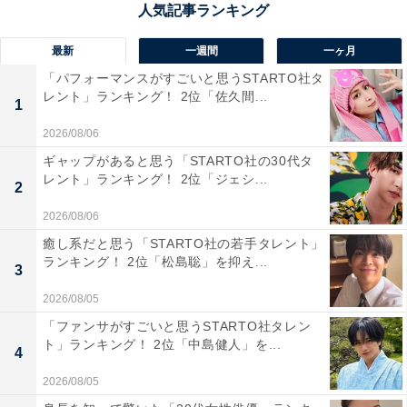
て持ち運びやすいから」（20代女性／長崎県）などのコ
メントがありました。
最新
一週間
一ヶ月
「パフォーマンスがすごいと思うSTARTO社タ
レント」ランキング！ 2位「佐久間...
1
2026/08/06
ギャップがあると思う「STARTO社の30代タ
レント」ランキング！ 2位「ジェシ...
2
2026/08/06
癒し系だと思う「STARTO社の若手タレント」
ランキング！ 2位「松島聡」を抑え...
3
2026/08/05
「ファンサがすごいと思うSTARTO社タレン
ト」ランキング！ 2位「中島健人」を...
4
1位：神戸プリン（トーラク）／72票
2026/08/05