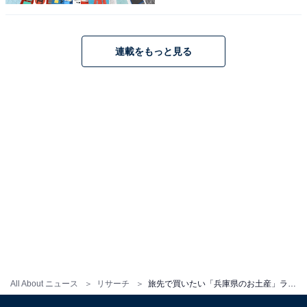
しゅ）」を抑えた1位は？【2025年調査】
連載をもっと見る
1
2
All About ニュース
リサーチ
旅先で買いたい「兵庫県のお土産」ランキング！ 2位「ゴーフル（神戸風月堂）」を抑えた1位は？【2025年調査】