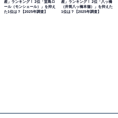
産」ランキング！ 2位「堂島ロ
産」ランキング！ 2位「八ッ橋
果は回答者の意見を集計したものであり、全体の意
ール（モンシェール）」を抑え
（井筒八ッ橋本舗）」を抑えた
見を断定的に示すものではありません
た1位は？【2025年調査】
1位は？【2025年調査】
2位：ゴーフル（神戸風月堂）／64票
2位は「ゴーフル（神戸風月堂）」でした。サクッとし
た薄焼きの生地にクリームをサンドした、神戸を代表す
る洋菓子。昭和初期から続く伝統の味は、幅広い世代に
愛され続けています。季節限定のフレーバーも登場して
おり、贈答品としても人気です。
回答者からは「風月堂のゴーフルは軽くてすごく美味し
いから」（50代女性／北海道）、「とても馴染みのある
絶対失敗のない美味しさで、家族も好きだから」（40代
回答しない／東京都）、「神戸の洋菓子の定番で、軽く