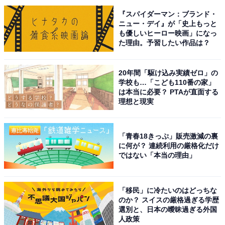
『スパイダーマン：ブランド・
ニュー・デイ』が「史上もっと
も優しいヒーロー映画」になっ
た理由。予習したい作品は？
20年間「駆け込み実績ゼロ」の
学校も…「こども110番の家」
は本当に必要？ PTAが直面する
理想と現実
「青春18きっぷ」販売激減の裏
に何が？ 連続利用の厳格化だけ
ではない「本当の理由」
「移民」に冷たいのはどっちな
こちらもおすすめ
のか？ スイスの厳格過ぎる学歴
旅先で買いたい「滋賀県のお土産」ランキン
選別と、日本の曖昧過ぎる外国
グ！ 2位「湖のくに生チーズケーキ（工房しゅ
人政策