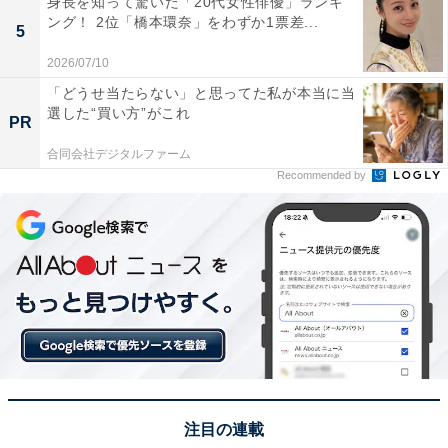
身長を知って驚いた「20代女性俳優」ランキ
1位は「神戸プリン（トーラク）」でした。なめらかな
ング！ 2位「橋本環奈」をわずか1票差...
5
口どけとほろ苦いカラメルソースが絶妙に調和した神戸
2026/07/10
の定番スイーツ。常温保存ができる点も土産として好ま
「どうせ当たらない」と思ってた私が本当に当
れる理由のひとつです。
選した“買い方”がこれ
PR
合同会社デジタルファーム
回答者のコメントを見ると「プリンが大好きな家なので
Recommended by
いろんな地域のプリンを食べてみたいです」（30代女性
／埼玉県）、「SNSなどで拝見したことがあり買いたく
なったから」（20代男性／福岡県）、「パッケージの可
愛さとなめらかな口どけが大好きなプリンです！」（40
代女性／高知県）といった声がありました。
※回答者のコメントは原文ママです
10位までの全ランキング結果を見
注目の連載
次ページ
る