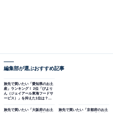
この記事の執筆者：
坂上 恵
All About ニュースの編集者。オールアバウトに入社後、SNSトレン
ドにフォーカスした記事執筆やSEOライティングの経験を経て、の
ちにAll About ニュースチームのメンバーに加入。現在は旅行・カル
...続きを読む
チャー・エンタメなどを中心に企画編集を担当。東京都出身。居酒
屋巡りとスポーツ観戦が生きがい。
調査概要
調査期間：2025年11月19日
編集部が選ぶおすすめ記事
調査方法：インターネット調査
回答者属性：全国10～60代の男女250人（10代：2
旅先で買いたい「愛知県のお土
人、20代：41人、30代：82人、40代：78人、50
産」ランキング！ 2位「ぴより
ん（ジェイアール東海フードサ
代：37人、60代：10人）
ービス）」を抑えた1位は？
【2025年調査】
※本調査は全国250人を対象に実施したもので、結
旅先で買いたい「大阪府のお土
旅先で買いたい「京都府のお土