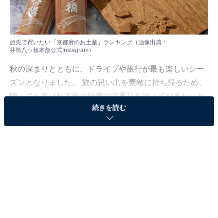
旅先で買いたい「京都府のお土産」ランキング（画像出典：
井筒八ッ橋本舗公式Instagram
）
秋の深まりとともに、ドライブや旅行が最も楽しいシー
ズンとなりました。 旅の思い出を素敵に持ち帰るため、
贈っても喜ばれる旬の味覚や定番品を知っておきたいと
続きを読む
ころです。
All About ニュース編集部は11月19日、全国10～60代の
男女250人を対象に「お土産」に関する独自のアンケー
ト調査を実施しました。今回はその中から、旅先で買い
たい「京都府のお土産」を紹介します！
＞11位までの全ランキング結果を見る