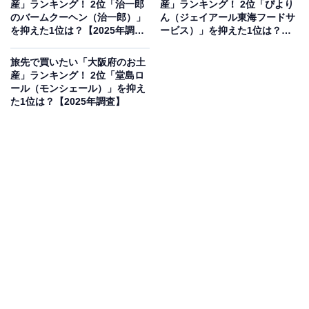
産」ランキング！ 2位「治一郎
産」ランキング！ 2位「ぴより
果は回答者の意見を集計したものであり、全体の意
のバームクーヘン（治一郎）」
ん（ジェイアール東海フードサ
見を断定的に示すものではありません
を抑えた1位は？【2025年調
ービス）」を抑えた1位は？
査】
【2025年調査】
旅先で買いたい「大阪府のお土
産」ランキング！ 2位「堂島ロ
2位：八ッ橋（井筒八ッ橋本舗）／54票
ール（モンシェール）」を抑え
た1位は？【2025年調査】
2位は「八ッ橋（井筒八ッ橋本舗）」でした。米粉とニ
ッキの風味が香ばしい京都の伝統菓子で、しっかりとし
た歯ごたえが特徴。京都旅行の定番土産として、根強い
人気を誇ります。
回答者からは「京都でのお土産に八つ橋以外考えられな
いと思える程の好きさです」（40代男性／兵庫県）、
「現地で無いとなかなか買えそうにない（都内であまり
見かけない）ため、買っておきたいなと思いました」
（30代女性／神奈川県）、「京都といえば八つ橋だか