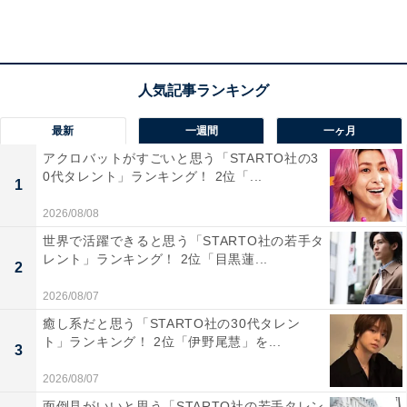
ら」（30代女性／北海道）などのコメントがありまし
た。
最新
一週間
一ヶ月
アクロバットがすごいと思う「STARTO社の3
0代タレント」ランキング！ 2位「...
1
2026/08/08
世界で活躍できると思う「STARTO社の若手タ
レント」ランキング！ 2位「目黒蓮...
2
2026/08/07
癒し系だと思う「STARTO社の30代タレン
ト」ランキング！ 2位「伊野尾慧」を...
3
1位：生八つ橋（おたべ）／103票
2026/08/07
面倒見がいいと思う「STARTO社の若手タレン