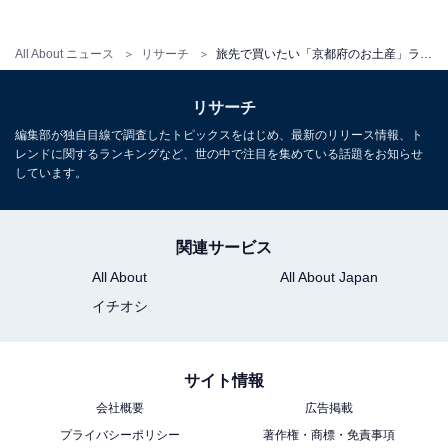
All About ニュース
リサーチ
旅先で買いたい「京都府のお土産」ランキング！ 2位「八ッ橋（井筒八ッ橋本舗）」を抑えた1位は？【2025年調査】
リサーチ
編集部が独自目線で調査したトピックスをはじめ、最新のリリース情報、ト
レンドに関するランキングなど、世の中で注目を集めている話題をお知らせ
しています。
関連サービス
All About
All About Japan
イチオシ
サイト情報
会社概要
広告掲載
プライバシーポリシー
著作権・商標・免責事項