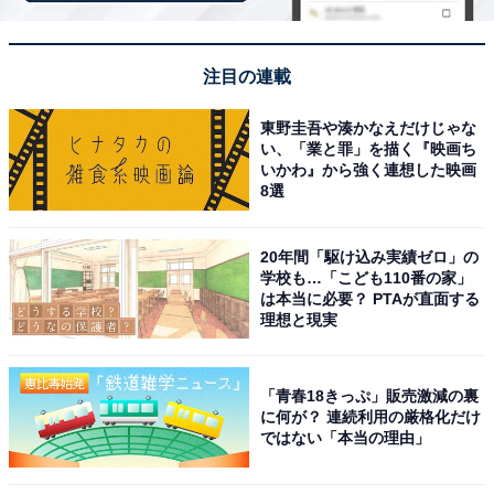
11位までの全ランキング結果を見
次ページ
る
注目の連載
東野圭吾や湊かなえだけじゃな
い、「業と罪」を描く『映画ち
いかわ』から強く連想した映画
8選
20年間「駆け込み実績ゼロ」の
学校も…「こども110番の家」
は本当に必要？ PTAが直面する
理想と現実
「青春18きっぷ」販売激減の裏
に何が？ 連続利用の厳格化だけ
ではない「本当の理由」
こちらもおすすめ
旅先で買いたい「滋賀県のお土産」ランキン