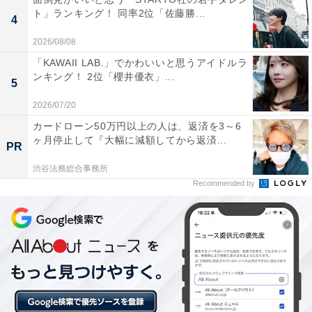
1位は「生八つ橋（おたべ）」でした。もちもちした食
ト」ランキング！ 同率2位「佐藤勝...
4
感と優しい甘さの餡が詰まった生八つ橋は、京都土産の
2026/08/08
定番中の定番。抹茶や季節限定の味など、バリエーショ
「KAWAII LAB.」でかわいいと思うアイドルラ
ンも豊富で、観光客に広く支持されています。
ンキング！ 2位「櫻井優衣」...
5
2026/07/20
回答者のコメントを見ると「生八つ橋を買わないと京都
カードローン50万円以上の人は、返済を3～6
行った気にならないから絶対に買う。京都の定番土
ヶ月停止して『大幅に減額してから返済...
PR
産！」（40代女性／埼玉県）、「色んな種類があって選
ぶのが楽しい。京都旅行に集中して、お土産はサッと買
渋谷法務総合事務所
Recommended by
いたいから」（50代女性／富山県）、「生八ツ橋の食感
とあんこの美味しさが素晴らしいからです」（20代男性
／東京都）といった声がありました。
※回答者のコメントは原文ママです