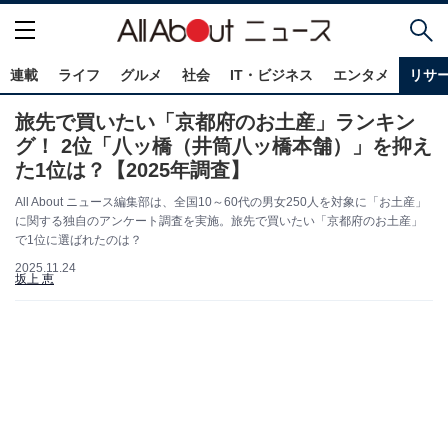
連載
ライフ
グルメ
社会
IT・ビジネス
エンタメ
リサ
旅先で買いたい「京都府のお土産」ランキン
グ！ 2位「八ッ橋（井筒八ッ橋本舗）」を抑え
た1位は？【2025年調査】
All About ニュース編集部は、全国10～60代の男女250人を対象に「お土産」
に関する独自のアンケート調査を実施。旅先で買いたい「京都府のお土産」
で1位に選ばれたのは？
2025.11.24
坂上 恵