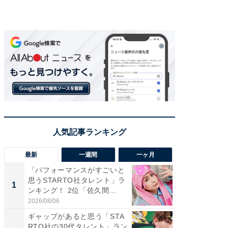
最新
一週間
一ヶ月
「パフォーマンスがすごいと
「癒し系
思うSTARTO社タレント」ラ
タレント
1
1
ンキング！ 2位「佐久間...
「井ノ原
2026/08/06
2026/08/0
ギャップがあると思う「STA
ギャップ
RTO社の30代タレント」ラン
RTO社