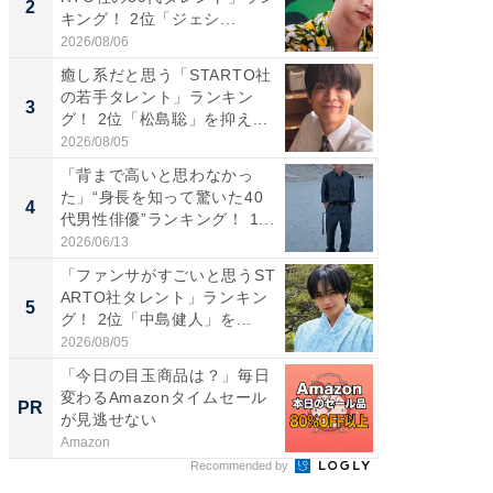
2
2
キング！ 2位「ジェシ...
キング！
2026/08/06
2026/08/0
癒し系だと思う「STARTO社
癒し系だ
の若手タレント」ランキン
の若手
3
3
グ！ 2位「松島聡」を抑え...
グ！ 2
2026/08/05
2026/08/0
「背まで高いと思わなかっ
「世界で
た」“身長を知って驚いた40
ARTO
4
4
代男性俳優”ランキング！ 1...
グ！ 2
2026/06/13
2026/08/0
「ファンサがすごいと思うST
スタイ
ARTO社タレント」ランキン
ニア」ラ
5
5
グ！ 2位「中島健人」を...
我（ACE
2026/08/05
2026/08/0
「今日の目玉商品は？」毎日
全国の
変わるAmazonタイムセール
付きの
PR
PR
が見逃せない
Amazon
COCO VIL
Recommended by