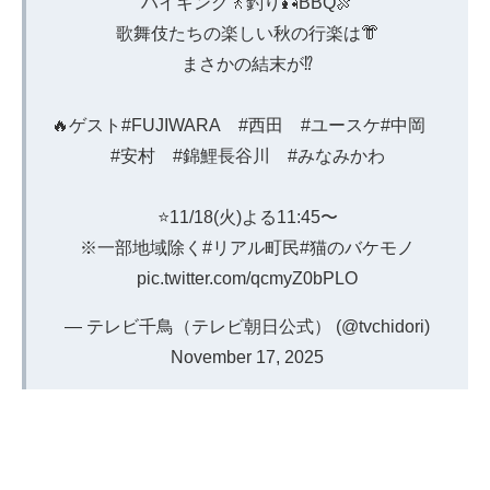
ハイキング🚶釣り🎣BBQ🍖
歌舞伎たちの楽しい秋の行楽は👘
まさかの結末が⁉️
🔥ゲスト
#FUJIWARA
#西田
#ユースケ
#中岡
#安村
#錦鯉長谷川
#みなみかわ
⭐️11/18(火)よる11:45〜
※一部地域除く
#リアル町民
#猫のバケモノ
pic.twitter.com/qcmyZ0bPLO
— テレビ千鳥（テレビ朝日公式） (@tvchidori)
November 17, 2025