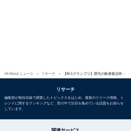
All About ニュース
リサーチ
【M-1グランプリ】歴代の敗者復活枠で「好きなコンビ」ランキング！ 2位「オードリー」、1位は？
リサーチ
編集部が独自目線で調査したトピックスをはじめ、最新のリリース情報、ト
レンドに関するランキングなど、世の中で注目を集めている話題をお知らせ
しています。
関連サービス