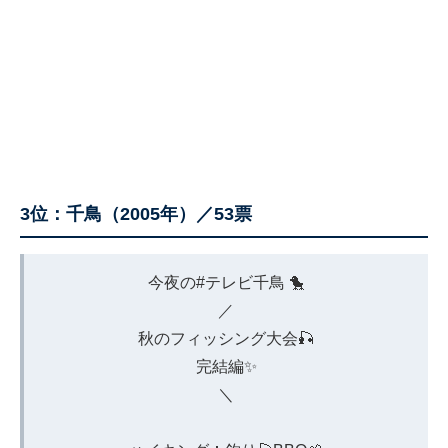
3位：千鳥（2005年）／53票
今夜の#テレビ千鳥 🐤
／
秋のフィッシング大会🎣
完結編✨
＼