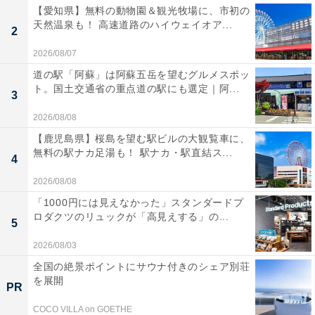
【愛知県】無料の動物園＆観光牧場に、市初の
天然温泉も！ 高速道路のハイウェイオア...
2
2026/08/07
道の駅「阿蘇」は阿蘇五岳を望むグルメスポッ
ト。国土交通省の重点道の駅にも選定｜阿...
3
2026/08/08
【鹿児島県】桜島を望む駅ビルの大観覧車に、
無料の駅ナカ足湯も！ 駅ナカ・駅直結ス...
4
2026/08/08
「1000円には見えなかった」スタンダードプ
ロダクツのリュックが「高見えする」の...
5
2026/08/03
全国の絶景ポイントにサウナ付きのシェア別荘
を展開
PR
COCO VILLA on GOETHE