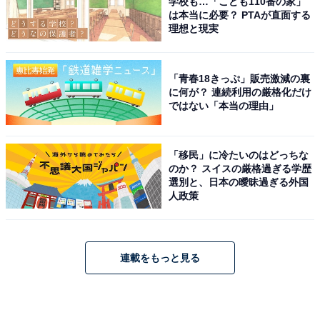
学校も…「こども110番の家」
は本当に必要？ PTAが直面する
理想と現実
「青春18きっぷ」販売激減の裏
に何が？ 連続利用の厳格化だけ
ではない「本当の理由」
「移民」に冷たいのはどっちな
のか？ スイスの厳格過ぎる学歴
選別と、日本の曖昧過ぎる外国
人政策
連載をもっと見る