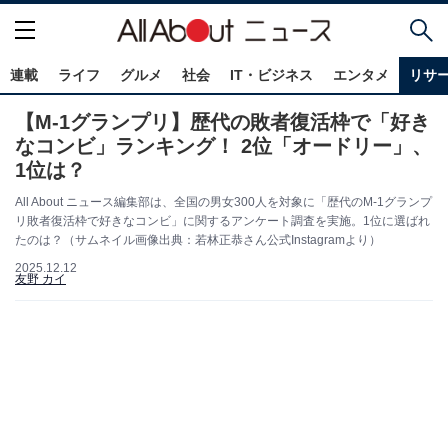
連載
ライフ
グルメ
社会
IT・ビジネス
エンタメ
リサ
【M-1グランプリ】歴代の敗者復活枠で「好き
なコンビ」ランキング！ 2位「オードリー」、
1位は？
All About ニュース編集部は、全国の男女300人を対象に「歴代のM-1グランプ
リ敗者復活枠で好きなコンビ」に関するアンケート調査を実施。1位に選ばれ
たのは？（サムネイル画像出典：若林正恭さん公式Instagramより）
2025.12.12
友野 カイ