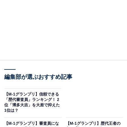
フットボールアワーの後藤輝基さんが2位に選ばれまし
た。
1999年から岩尾望さんとコンビを組む後藤さんは、切れ
編集部が選ぶおすすめ記事
味鋭いツッコミが特徴。相手の言動や状況を独特の比喩
で表現する「例えツッコミ」も得意としています。M-1
【M-1グランプリ】信頼できる
グランプリには第1回大会からエントリーし、2003年に
「歴代審査員」ランキング！ 2
見事優勝。2006年にも出場しており、この年は2位に入
位「博多大吉」を大差で抑えた
1位は？
りました。
【M-1グランプリ】審査員にな
【M-1グランプリ】歴代王者の