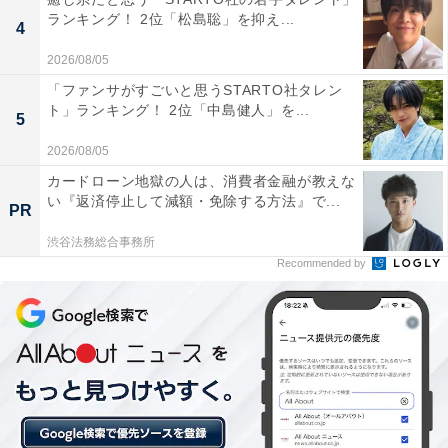
— サンド伊達のコロッケあがってます【BS-TBS 公
ランキング！ 2位「松島聡」を抑え...
4
式】 (@datekoro_bstbs)
September 5, 2025
2026/08/05
「ファンサがすごいと思うSTARTO社タレン
1位に輝いたのは、サンドウィッチマンの伊達みきおさ
ト」ランキング！ 2位「中島健人」を...
5
んでした。
2026/08/05
カードローン地獄の人は、消費者金融が教えな
富澤たけしさんとコンビを組む伊達さんは、短いフレー
い『返済停止して減額・免除する方法』で...
PR
ズながら的確なツッコミで富澤さんのボケに対応。絶妙
な間とリアクションでも観客を引き込みます。M-1グラ
渋谷法務総合事務所
Recommended by
ンプリでは2007年大会に敗者復活戦から決勝へ進出。決
勝でも爆笑を誘い、一気に優勝まで駆け上がりました。
回答者からは、「突っ込みが会話の流れの中で自然なの
で、自然な状態で突っ込みが聞けるのが自分には合って
いて好きです」（40代女性／茨城県）、「富澤さんのボ
ケを、正論で真顔で突っ込むところが面白い」（40代女