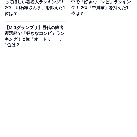
アンケート回答では、「後藤さんと言えばたとえツッコ
ってほしい著名人ランキング！
中で「好きなコンビ」ランキン
2位「明石家さんま」を抑えた1
グ！ 2位「中川家」を抑えた1
ミが有名で本当に頭の回転が早くて面白いワードがでて
位は？
位は？
くるなと尊敬してます」（40代女性／北海道）、「ツッ
コミが的確でバラエティ番組で本領発揮している」（30
【M-1グランプリ】歴代の敗者
復活枠で「好きなコンビ」ラン
代女性／東京都）、「まとを得たコメントを添えたツッ
キング！ 2位「オードリー」、
コミをするところが絶妙すぎて面白い！」（40代女性／
1位は？
京都府）、「キレキレのツッコミが素晴らしいからで
す」（20代男性／東京都）などのコメントが集まりまし
た。
後藤輝基（フットボールアワー）さんに関する商品をAmazonで
見る