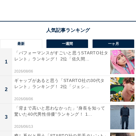
最新
一週間
一ヶ月
「パフォーマンスがすごいと思うSTARTO社タ
レント」ランキング！ 2位「佐久間...
1
1位：伊達みきお（サンドウィッチマン）／99票
2026/08/06
ギャップがあると思う「STARTO社の30代タ
本日は伊達ちゃん51歳のお誕生日🎉
レント」ランキング！ 2位「ジェシ...
2
おめでとうございます！！
2026/08/06
「背まで高いと思わなかった」“身長を知って
これからも熱々のコロッケを食べる伊達ちゃんを見
驚いた40代男性俳優”ランキング！ 1...
3
届けてください🥔
#伊達みきお
#伊達ちゃん
#誕生日
#コロッケ
#BSTBS
pic.twitter.com/lMQenVnc06
2026/06/13
癒し系だと思う「STARTO社の若手タレント」