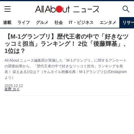
連載
ライフ
グルメ
社会
IT・ビジネス
エンタメ
リサ
【M-1グランプリ】歴代王者の中で「好きなツ
ッコミ担当」ランキング！ 2位「後藤輝基」、
1位は？
All About ニュース編集部が実施した「M-1グランプリ」に関するアンケート
の調査結果から、「歴代王者の中で好きなツッコミ担当」ランキングを発
表！ 栄えある1位は？（サムネイル画像出典：M-1グランプリ公式Instagram
より）
2025.12.12
友野 カイ