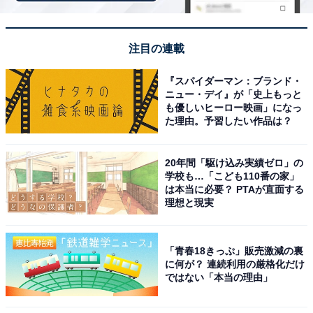
性／神奈川県）、「強面でドスがきいたツッコミが何故
かとても笑えて好きです」（50代女性／石川県）、「表
注目の連載
情や間の取り方が巧みで、聞き手にもわかりやすく笑い
を届ける技術が高い」（40代男性／大阪府）といった声
『スパイダーマン：ブランド・
が寄せられました。
ニュー・デイ』が「史上もっと
も優しいヒーロー映画」になっ
伊達みきお（サンドウィッチマン）さんに関する商品をAmazon
た理由。予習したい作品は？
で見る
※回答者からのコメントは原文ママです
20年間「駆け込み実績ゼロ」の
学校も…「こども110番の家」
は本当に必要？ PTAが直面する
理想と現実
この記事の執筆者：
友野 カイ
フリーライター及び編集補佐。スポーツの現場を取材する傍ら、テ
「青春18きっぷ」販売激減の裏
に何が？ 連続利用の厳格化だけ
レビ好きが高じて複数のエンタメメディアでも執筆。中でもお笑
ではない「本当の理由」
い・バラエティ番組を網羅的に視聴し、エンタメ関連の情報収集源
...続きを読む
も大半がテレビから。宣伝会議「編集･ライター養成講座 総合コー
ス」修了。