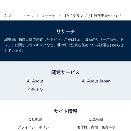
こちらもおすすめ
【M-1グランプリ】歴代王者の中で「好きなボ
ケ担当」ランキング！ 2位「山崎弘也」、1位
All About ニュース
リサーチ
【M-1グランプリ】歴代王者の中で「好きなツッコミ担当」ランキング！ 2位「後藤輝基」、1位は？
は？
リサーチ
編集部が独自目線で調査したトピックスをはじめ、最新のリリース情報、ト
レンドに関するランキングなど、世の中で注目を集めている話題をお知らせ
しています。
関連サービス
1
2
3
4
5
6
All About
All About Japan
イチオシ
サイト情報
会社概要
広告掲載
プライバシーポリシー
著作権・商標・免責事項