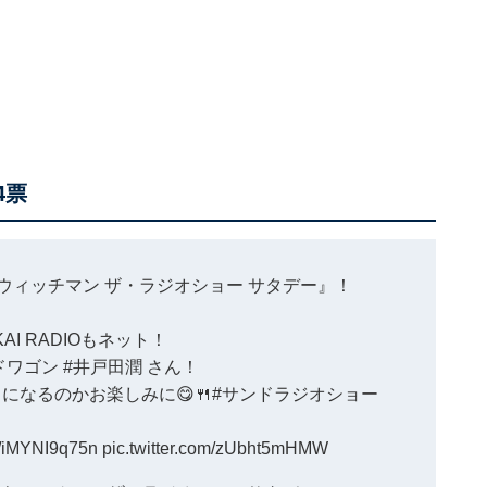
4票
ンドウィッチマン ザ・ラジオショー サタデー』！
AI RADIOもネット！
ドワゴン
#井戸田潤
さん！
なるのかお楽しみに😋🍴
#サンドラジオショー
co/iMYNI9q75n
pic.twitter.com/zUbht5mHMW