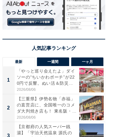
最新
一週間
一ヶ月
「やっと巡り会えたよ」ダイ
【兵庫
ソーの“ちいかわポーチ”が22
ーメン
1
1
0円で反響。ぬい活＆防災...
再現した
道...
2026/08/06
2026/08/0
【三重県】伊勢名物「赤福」
【三重
の直営店に、全国唯一のコメ
の直営
2
2
ダ大判焼き店も！ 東名阪・
ダ大判焼
伊...
伊...
2026/08/06
2026/08/0
【京都府の人気スーパー銭
【千葉県
湯】「宇治天然温泉 源氏の
級マー
3
3