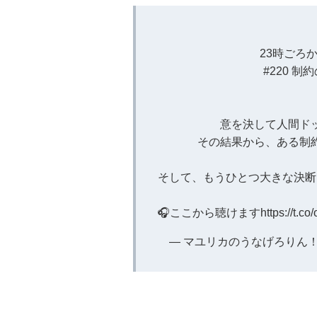
23時ごろ
#220 制
意を決して人間ド
その結果から、ある制
そして、もうひとつ大きな決断
🎧ここから聴けます
https://t.c
— マユリカのうなげろりん！！ (