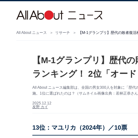
All About ニュース
リサーチ
【M-1グランプリ】歴代の敗者復活
【M-1グランプリ】歴代
ランキング！ 2位「オード
All About ニュース編集部は、全国の男女300人を対象に
施。1位に選ばれたのは？（サムネイル画像出典：若林正恭さん公式I
2025.12.12
友野 カイ
13位：マユリカ（2024年）／10票