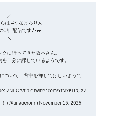
／
からは
#うなげろりん
約の1年 配信です🍶🚙
＼
ックに行ってきた阪本さん。
約を自分に課しているようです。
について、背中を押してほしいようで…
o/oe52NLOrVt
pic.twitter.com/YtMxKBrQXZ
@unagerorin)
November 15, 2025