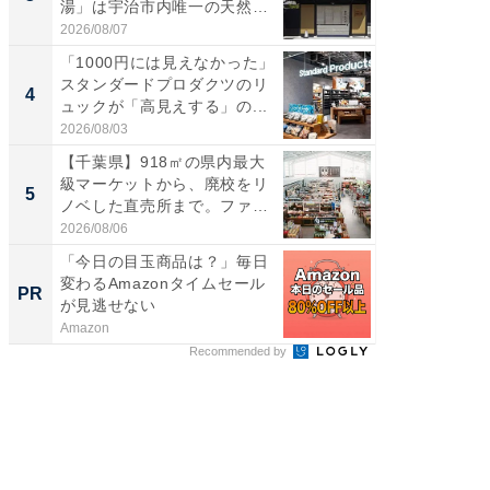
湯」は宇治市内唯一の天然温
ノベし
泉と...
ー...
2026/08/07
2026/08/0
「1000円には見えなかった」
ステラ
スタンダードプロダクツのリ
詰め放題
4
4
ュックが「高見えする」の...
00円で「
2026/08/03
2026/08/0
【千葉県】918㎡の県内最大
立山連
級マーケットから、廃校をリ
風呂に、
5
5
ノベした直売所まで。ファ
層水風
ー...
帰...
2026/08/06
2026/08/0
「今日の目玉商品は？」毎日
全国の
変わるAmazonタイムセール
付きの
PR
PR
が見逃せない
Amazon
COCO VIL
Recommended by