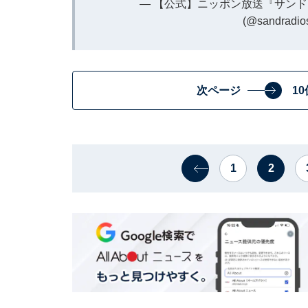
— 【公式】ニッポン放送『サンド
(@sandradi
次ページ
1
1
2