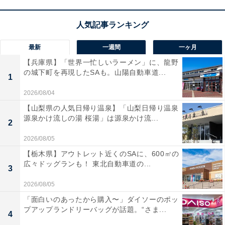
最新
一週間
一ヶ月
【兵庫県】「世界一忙しいラーメン」に、龍野
の城下町を再現したSAも。山陽自動車道...
1
2026/08/04
【山梨県の人気日帰り温泉】「山梨日帰り温泉
源泉かけ流しの湯 桜湯」は源泉かけ流...
2
2026/08/05
【栃木県】アウトレット近くのSAに、600㎡の
広々ドッグランも！ 東北自動車道の...
3
2026/08/05
「面白いのあったから購入〜」ダイソーのポッ
プアップランドリーバッグが話題。“さま...
4