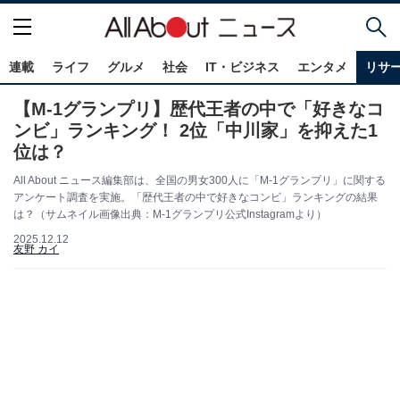
連載
ライフ
グルメ
社会
IT・ビジネス
エンタメ
リサ
【M-1グランプリ】歴代王者の中で「好きなコ
ンビ」ランキング！ 2位「中川家」を抑えた1
位は？
All About ニュース編集部は、全国の男女300人に「M-1グランプリ」に関する
アンケート調査を実施。「歴代王者の中で好きなコンビ」ランキングの結果
は？（サムネイル画像出典：M-1グランプリ公式Instagramより）
2025.12.12
友野 カイ