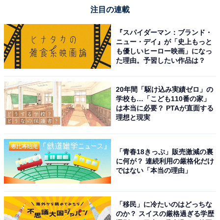
注目の連載
『スパイダーマン：ブランド・
ニュー・デイ』が「史上もっと
も優しいヒーロー映画」になっ
た理由。予習したい作品は？
20年間「駆け込み実績ゼロ」の
学校も…「こども110番の家」
は本当に必要？ PTAが直面する
理想と現実
「青春18きっぷ」販売激減の裏
に何が？ 連続利用の厳格化だけ
ではない「本当の理由」
「移民」に冷たいのはどっちな
のか？ スイスの厳格過ぎる学歴