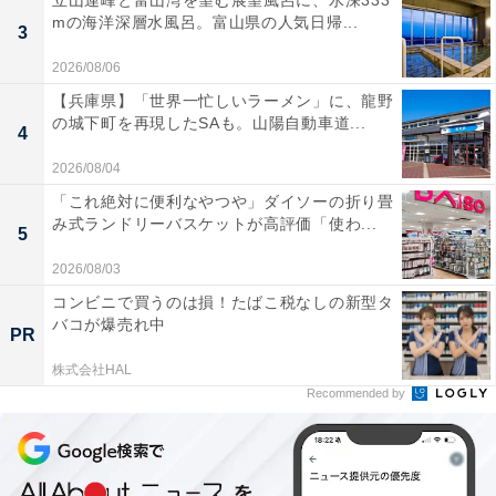
mの海洋深層水風呂。富山県の人気日帰...
3
2026/08/06
【兵庫県】「世界一忙しいラーメン」に、龍野
の城下町を再現したSAも。山陽自動車道...
4
2026/08/04
「これ絶対に便利なやつや」ダイソーの折り畳
み式ランドリーバスケットが高評価「使わ...
5
2026/08/03
コンビニで買うのは損！たばこ税なしの新型タ
バコが爆売れ中
PR
株式会社HAL
Recommended by