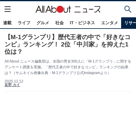
連載
ライフ
グルメ
社会
IT・ビジネス
エンタメ
リサ
【M-1グランプリ】歴代王者の中で「好きなコ
ンビ」ランキング！ 2位「中川家」を抑えた1
位は？
All About ニュース編集部は、全国の男女300人に「M-1グランプリ」に関する
アンケート調査を実施。「歴代王者の中で好きなコンビ」ランキングの結果
は？（サムネイル画像出典：M-1グランプリ公式Instagramより）
2025.12.12
友野 カイ