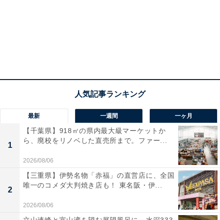
最新
一週間
一ヶ月
【千葉県】918㎡の県内最大級マーケットか
ら、廃校をリノベした直売所まで。ファー...
1
2026/08/06
【三重県】伊勢名物「赤福」の直営店に、全国
唯一のコメダ大判焼き店も！ 東名阪・伊...
2
2026/08/06
立山連峰と富山湾を望む展望風呂に、水深333