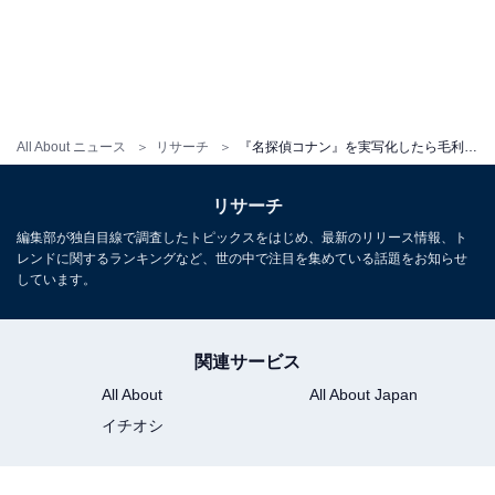
All About ニュース
リサーチ
『名探偵コナン』を実写化したら毛利蘭を演じてほしい芸能人ランキング！ 「浜辺美波」を抑えた1位は？
リサーチ
編集部が独自目線で調査したトピックスをはじめ、最新のリリース情報、ト
レンドに関するランキングなど、世の中で注目を集めている話題をお知らせ
しています。
関連サービス
All About
All About Japan
イチオシ