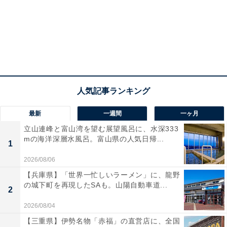
最新
一週間
一ヶ月
立山連峰と富山湾を望む展望風呂に、水深333
mの海洋深層水風呂。富山県の人気日帰...
1
2026/08/06
【兵庫県】「世界一忙しいラーメン」に、龍野
の城下町を再現したSAも。山陽自動車道...
2
2026/08/04
【三重県】伊勢名物「赤福」の直営店に、全国