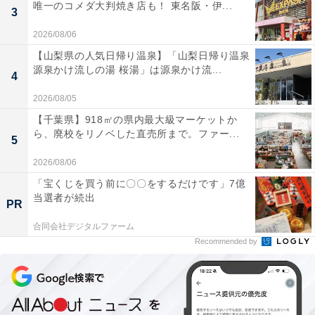
唯一のコメダ大判焼き店も！ 東名阪・伊...
3
2026/08/06
【山梨県の人気日帰り温泉】「山梨日帰り温泉
源泉かけ流しの湯 桜湯」は源泉かけ流...
4
2026/08/05
【千葉県】918㎡の県内最大級マーケットか
ら、廃校をリノベした直売所まで。ファー...
5
2026/08/06
「宝くじを買う前に〇〇をするだけです」7億
当選者が続出
PR
合同会社デジタルファーム
Recommended by