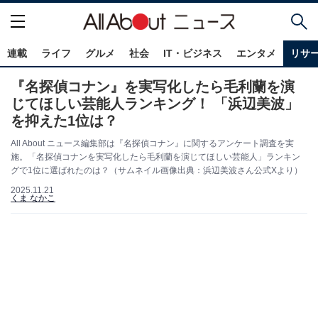
連載
ライフ
グルメ
社会
IT・ビジネス
エンタメ
リサ
『名探偵コナン』を実写化したら毛利蘭を演
じてほしい芸能人ランキング！ 「浜辺美波」
を抑えた1位は？
All About ニュース編集部は『名探偵コナン』に関するアンケート調査を実
施。「名探偵コナンを実写化したら毛利蘭を演じてほしい芸能人」ランキン
グで1位に選ばれたのは？（サムネイル画像出典：浜辺美波さん公式Xより）
2025.11.21
くま なかこ