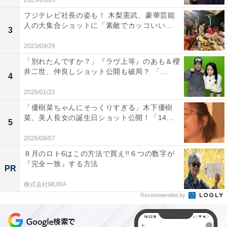
2023/03/03
フジテレビ社長の姿も！ 木梨憲武、豪華芸能
人の大集合ショットに「素敵でカッコいい...
3
2023/09/29
「別れたんですか？」『ラヴ上等』のあも＆櫻
井二世、仲良しショット公開も破局？ 「...
4
2026/01/22
「優樹菜ちゃんにそっくりすぎる」木下優樹
菜、美人長女の誕生日ショット公開！「14...
5
2026/08/07
８月のロト6はこの方法で買え!!６つの数字が
『完全一致』する方法
PR
株式会社MURA
Recommended by