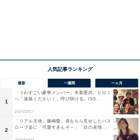
最新
一週間
一ヶ月
「うわすごい豪華メンバー」木梨憲武、ヒロミ
へ「連絡ください！」呼び掛ける。ISS...
1
2024/10/17
「リアル天使」篠崎愛、肩をちら見せしたバス
ローブ姿に「可愛すぎんぞ～」「目の表情...
2