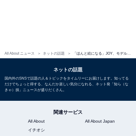
All About ニュース
ネットの話題
「ほんと絵になる」JOY、モデル美人妻との買い物ショットに「羨ましい」「素敵なご夫婦」の声！
ネットの話題
国内外のSNSで話題の人＆トピックをタイムリーにお届けします。知ってる
だけでちょっと得する、なんだか楽しい気分になれる、ネット発「知ら（な
きゃ）損」ニュースが盛りだくさん。
関連サービス
All About
All About Japan
イチオシ