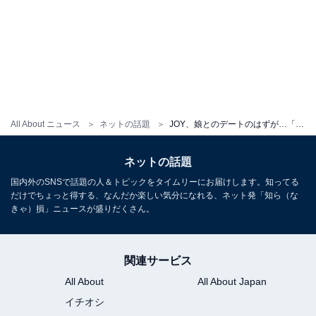
All About ニュース
ネットの話題
JOY、娘とのデートのはずが…「困ったよ」吐露。妻・わたなべ麻衣「ちょっと話し合おうか」切り出す
ネットの話題
国内外のSNSで話題の人＆トピックをタイムリーにお届けします。知ってる
だけでちょっと得する、なんだか楽しい気分になれる、ネット発「知ら（な
きゃ）損」ニュースが盛りだくさん。
関連サービス
All About
All About Japan
イチオシ