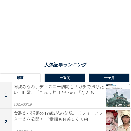
最新
一週間
一ヶ月
阿波みなみ、ディズニー訪問も「ガチで帰りた
い」吐露。「これは帰りたいw」「なんち...
1
2025/06/19
女装姿が話題の47歳2児の父親、ビフォーアフ
ター姿を公開！ 「素顔もお美しくて納...
2