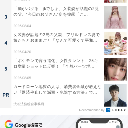
2025/06/12
「脳がバグる jkでしょ」女装姿が話題の2児
の父、“今日のお父さん”姿を披露「こ...
3
2026/08/04
女装姿が話題の2児の父親、フリルドレス姿で
娘たちとおままごと「なんて可愛くて平和...
4
2026/04/20
「ポケモンで言う進化」女性タレント、25キ
ロ増量ショットに反響！ 「全然パーツ埋...
5
2026/08/05
カードローン地獄の人は、消費者金融が教えな
い『返済停止して減額・免除する方法』で...
PR
渋谷法務総合事務所
Recommended by