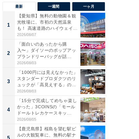
最新
一週間
一ヶ月
【愛知県】無料の動物園＆観
【兵庫
光牧場に、市初の天然温泉
ーメン
1
1
も！ 高速道路のハイウェイオ
再現した
ア...
道...
2026/08/07
2026/08/0
「面白いのあったから購
【三重
入〜」ダイソーのポップアッ
の直営
2
2
プランドリーバッグが話
ダ大判焼
題。“さま...
伊...
2026/08/03
2026/08/0
「1000円には見えなかった」
【千葉県
スタンダードプロダクツのリ
級マー
3
3
ュックが「高見えする」の...
ノベし
ー...
2026/08/03
2026/08/0
「15分で完成してめちゃ楽し
「100
かった」3COINSの「モール
スタン
4
4
ドールトレカケースキッ...
ュックが
2026/08/05
2026/08/0
【鹿児島県】桜島を望む駅ビ
立山連
ルの大観覧車に、無料の駅ナ
風呂に、
5
5