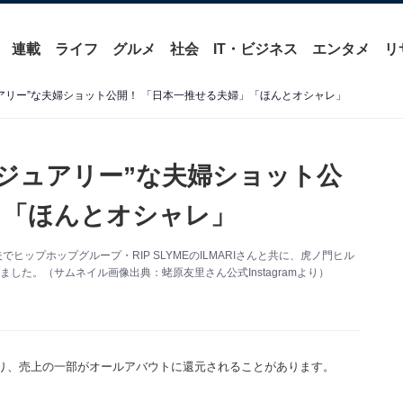
連載
ライフ
グルメ
社会
IT・ビジネス
エンタメ
リ
ジュアリー”な夫婦ショット公開！ 「日本一推せる夫婦」「ほんとオシャレ」
ラグジュアリー”な夫婦ショット公
」「ほんとオシャレ」
夫でヒップホップグループ・RIP SLYMEのILMARIさんと共に、虎ノ門ヒル
ました。（サムネイル画像出典：蛯原友里さん公式Instagramより）
り、売上の一部がオールアバウトに還元されることがあります。