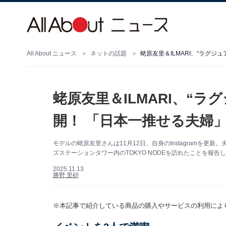
All About ニュース
ネットの話題
蛯原友里＆ILMARI、“ラグ
蛯原友里＆ILMARI、“
開！ 「日本一推せる夫婦
モデルの蛯原友里さんは11月12日、自身のInstagramを更新。
ズステーションタワー内のTOKYO NODEを訪れたことを報告し
2025.11.13
勝野 里砂
※本記事で紹介している商品の購入やサービスの利用によ