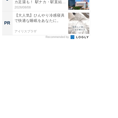
カ足湯も！ 駅ナカ・駅直結
層水風
ス...
帰...
2026/08/08
2026/08/0
【大人気】ひんやり冷感寝具
【大人
で快適な睡眠をあなたに。
で快適
PR
PR
アイリスプラザ
アイリス
Recommended by