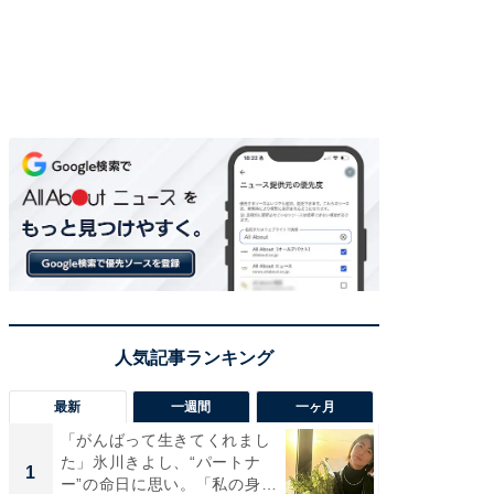
最新
一週間
一ヶ月
「がんばって生きてくれまし
「さす
た」氷川きよし、“パートナ
は」高
1
1
ー”の命日に思い。「私の身
災地を