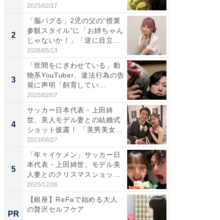
体...
「カ...
2025/02/17
2026/08/0
「脳バグる」2児の父の“授業
「女の
参観スタイル”に「お姉ちゃん
介、バ
2
2
じゃないか！」「逆に目立...
らのプレ
愛...
2026/05/13
2026/08/0
「世間をにぎわせている」動
「脚が
物系YouTuber、違法行為の告
横川尚
3
3
発に声明「飼育してい...
ムキな姿
刃...
2025/02/07
2026/08/0
サッカー日本代表・上田綺
「え、
世、美人モデル妻との結婚式
芸人、2
4
4
ショット披露！ 「美男美女」
エットに
「...
2023/06/27
2026/08/0
「年々イケメン」サッカー日
「脳がバ
本代表・上田綺世、モデル美
装姿が話
5
5
人妻とのクリスマスショット
のお父さ
に...
2025/12/26
2026/08/0
【銀座】ReFaで始める大人
堅牢さ
の贅沢セルフケア
最新「ar
PR
PR