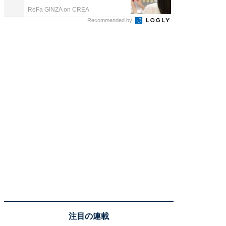
ReFa GINZA on CREA
arrows
Recommended by
注目の連載