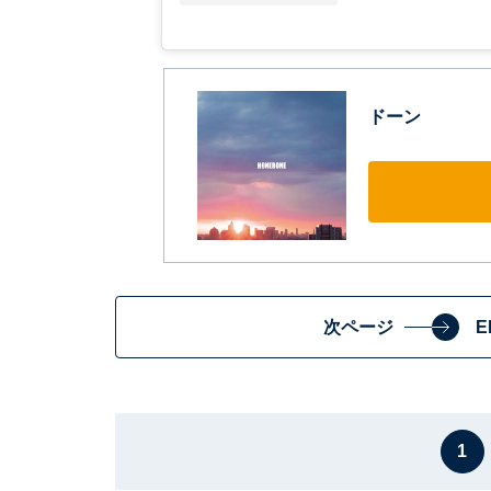
ドーン
次ページ
E
1