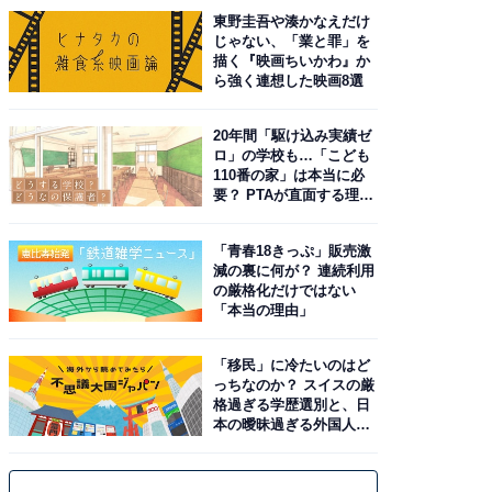
東野圭吾や湊かなえだけ
じゃない、「業と罪」を
描く『映画ちいかわ』か
ら強く連想した映画8選
20年間「駆け込み実績ゼ
ロ」の学校も…「こども
110番の家」は本当に必
要？ PTAが直面する理想
と現実
「青春18きっぷ」販売激
減の裏に何が？ 連続利用
の厳格化だけではない
「本当の理由」
「移民」に冷たいのはど
っちなのか？ スイスの厳
格過ぎる学歴選別と、日
本の曖昧過ぎる外国人政
策