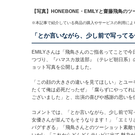
【写真】HONEBONE・EMILYと齋藤飛鳥の
※本記事で紹介している商品の購入やサービスの利用によ
「とか言いながら、少し前で写ってる
EMILYさんは「飛鳥さんのご指名ってことで
つづり、『ハマスカ放送部』（テレビ朝日系）
ョット写真を公開しました。
「この顔の大きさの違いを見てほしい」とユー
たくて俺は必死だったぜ」「腐らずにやってれ
ございました」と、出演の喜びや感謝の思いを
コメントでは、「とか言いながら、少し前で写
女優さんが並んでもそうなります！」「エミリ
バグすぎる」「飛鳥さんとのツーショット素敵す
いか!」「これからどんどんテレビに出て 魅力