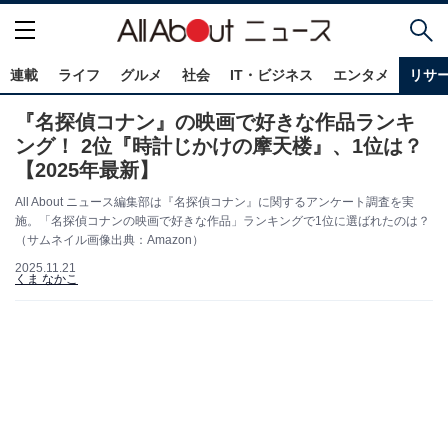
連載
ライフ
グルメ
社会
IT・ビジネス
エンタメ
リサ
『名探偵コナン』の映画で好きな作品ランキ
ング！ 2位『時計じかけの摩天楼』、1位は？
【2025年最新】
All About ニュース編集部は『名探偵コナン』に関するアンケート調査を実
施。「名探偵コナンの映画で好きな作品」ランキングで1位に選ばれたのは？
（サムネイル画像出典：Amazon）
2025.11.21
くま なかこ