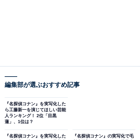
画像出典：
Amazon
2位にランクインしたのは、1997年公開の『名探偵コナ
ン 時計じかけの摩天楼』です。シリーズ第1作目ながら
根強い人気を誇り、スリリングな展開や完成度の高さが
高評価を得ています。大都会をパニックに陥れる爆破予
編集部が選ぶおすすめ記事
告犯相手に、名推理で立ち向かうコナンの息もつかせぬ
攻防から目が離せません。
『名探偵コナン』を実写化した
ら工藤新一を演じてほしい芸能
時限爆弾を止めるため、赤と青の導線のどちらを切るか
人ランキング！ 2位「目黒
蓮」、1位は？
迫られる緊迫のクライマックスシーンは、シリーズ屈指
の名場面。摩天楼での最終決戦の行方に注目です。
『名探偵コナン』を実写化した
『名探偵コナン』の実写化で毛