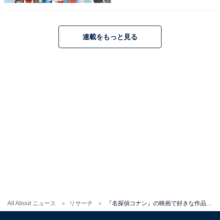
編プロ出身のフリーランスエディター。編集・執筆・校閲・SNS運
用担当として月間120本以上のコンテンツ制作に携わっています。
得意なジャンルはライフスタイル・金融・育児・エンタメ関連。
...続きを読む
連載をもっと見る
17位までの全ランキング結果を見
次ページ
る
All About ニュース
リサーチ
『名探偵コナン』の映画で好きな作品ランキング！ 2位『時計じかけの摩天楼』、1位は？【2025年最新】