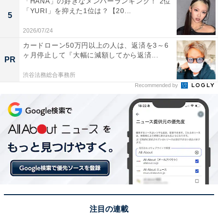
「HANA」の好きなメンバーランキング！ 2位
「YURI」を抑えた1位は？【20...
5
2026/07/24
画像出典：
Amazon
カードローン50万円以上の人は、返済を3～6
ヶ月停止して『大幅に減額してから返済...
PR
1位にランクインしたのは、シリーズ最高傑作といわれ
る『名探偵コナン ベイカー街の亡霊』（2002年公開）で
渋谷法務総合事務所
Recommended by
す。体験シミュレーションゲーム「コクーン」を舞台
に、仮想空間でのデスゲームに参加するという斬新なス
トーリー。
19世紀のロンドンという時代設定や、小説『シャーロッ
ク・ホームズ』のキャラクターが続々登場するなど、異
世界のようなミステリアスな世界観も人気の1つ。少年
探偵団の活躍や絆を感じさせる仲間たちの名ゼリフ、絶
望の最終決戦など、他シリーズにはない魅力が詰まって
注目の連載
います。