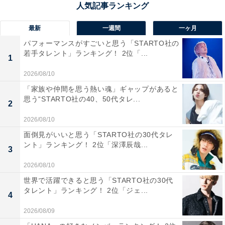
最新
一週間
一ヶ月
パフォーマンスがすごいと思う「STARTO社の
若手タレント」ランキング！ 2位「...
1
1位：『名探偵コナン ベイカー街の亡霊』
2026/08/10
（2002）／42票
「家族や仲間を思う熱い魂」ギャップがあると
思う“STARTO社の40、50代タレ...
2
2026/08/10
面倒見がいいと思う「STARTO社の30代タレ
ント」ランキング！ 2位「深澤辰哉...
3
2026/08/10
世界で活躍できると思う「STARTO社の30代
タレント」ランキング！ 2位「ジェ...
4
2026/08/09