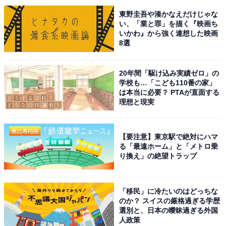
東野圭吾や湊かなえだけじゃな
回答コメントでは「単なるアクションに頼らず、仮想現
い、「業と罪」を描く『映画ち
いかわ』から強く連想した映画
実というルールの中で、緻密に練られたトリックが展開
8選
されててドキドキする」（40代女性／大阪府）、「面白
かった。子どもの頃何回も見た」（30代女性／愛知
20年間「駆け込み実績ゼロ」の
県）、「ロンドンの描写が好きなのと、シャーロックホ
学校も…「こども110番の家」
ームズが出てくるから」（30代女性／広島県）などの声
は本当に必要？ PTAが直面する
理想と現実
が集まりました。
【要注意】東京駅で絶対にハマ
『名探偵コナン ベイカー街の亡霊』の商品をAmazonで見る
る「最遠ホーム」と「メトロ乗
り換え」の絶望トラップ
※回答コメントは原文ママです
「移民」に冷たいのはどっちな
のか？ スイスの厳格過ぎる学歴
この記事の執筆者：
くま なかこ
選別と、日本の曖昧過ぎる外国
人政策