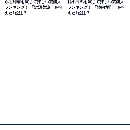
ら毛利蘭を演じてほしい芸能人
利小五郎を演じてほしい芸能人
ランキング！ 「浜辺美波」を抑
ランキング！ 「陣内孝則」を抑
回答者からは「平次が主に出てきたのと、導火線を切る
えた1位は？
えた1位は？
シーンが好きすぎる」（20代女性／静岡県）、「昔の作
品のほうが話が複雑すぎなくてちょうどよい」（30代女
性／福岡県）、「やはり初作は良いです」（50代男性／
千葉県）といったコメントが寄せられています。
『名探偵コナン 時計じかけの摩天楼』の商品をAmazonで見る