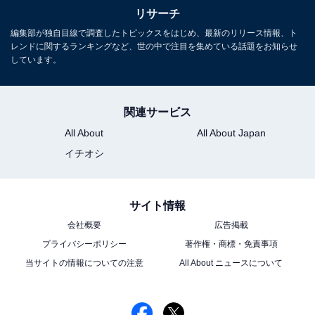
リサーチ
編集部が独自目線で調査したトピックスをはじめ、最新のリリース情報、ト
レンドに関するランキングなど、世の中で注目を集めている話題をお知らせ
しています。
こちらもおすすめ
『名探偵コナン』の映画名で読むのが難しいと
思う作品ランキング！ 2位『100万ドルの五稜
関連サービス
星』、1位は？
All About
All About Japan
イチオシ
サイト情報
会社概要
広告掲載
プライバシーポリシー
著作権・商標・免責事項
1
2
当サイトの情報についての注意
All About ニュースについて