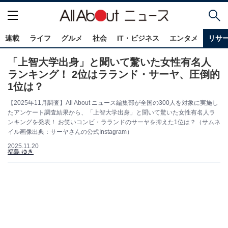
連載
ライフ
グルメ
社会
IT・ビジネス
エンタメ
リサ
「上智大学出身」と聞いて驚いた女性有名人
ランキング！ 2位はラランド・サーヤ、圧倒的
1位は？
【2025年11月調査】All About ニュース編集部が全国の300人を対象に実施し
たアンケート調査結果から、「上智大学出身」と聞いて驚いた女性有名人ラ
ンキングを発表！ お笑いコンビ・ラランドのサーヤを抑えた1位は？（サムネ
イル画像出典：サーヤさんの公式Instagram）
2025.11.20
福島 ゆき