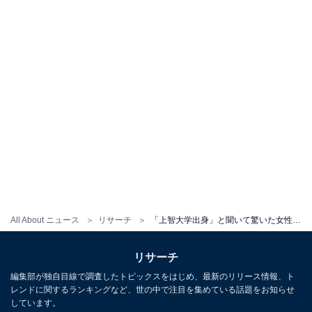
All About ニュース
リサーチ
「上智大学出身」と聞いて驚いた女性有名人ランキング！ 2位はラランド・サーヤ、圧倒的1位は？
リサーチ
編集部が独自目線で調査したトピックスをはじめ、最新のリリース情報、ト
レンドに関するランキングなど、世の中で注目を集めている話題をお知らせ
しています。