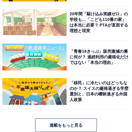
20年間「駆け込み実績ゼロ」の
学校も…「こども110番の家」
は本当に必要？ PTAが直面する
理想と現実
「青春18きっぷ」販売激減の裏
に何が？ 連続利用の厳格化だけ
ではない「本当の理由」
「移民」に冷たいのはどっちな
のか？ スイスの厳格過ぎる学歴
選別と、日本の曖昧過ぎる外国
人政策
連載をもっと見る