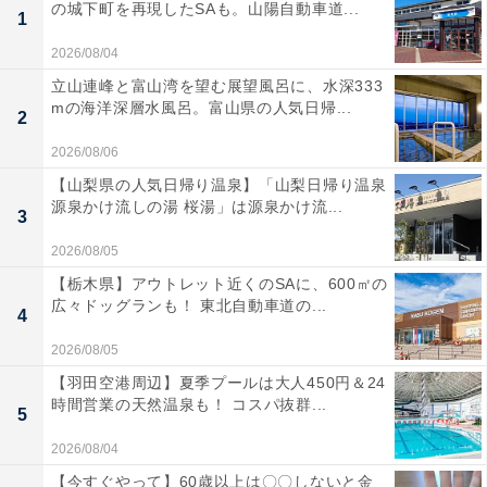
の城下町を再現したSAも。山陽自動車道...
1
2026/08/04
立山連峰と富山湾を望む展望風呂に、水深333
mの海洋深層水風呂。富山県の人気日帰...
2
2026/08/06
【山梨県の人気日帰り温泉】「山梨日帰り温泉
源泉かけ流しの湯 桜湯」は源泉かけ流...
3
2026/08/05
【栃木県】アウトレット近くのSAに、600㎡の
広々ドッグランも！ 東北自動車道の...
4
2026/08/05
【羽田空港周辺】夏季プールは大人450円＆24
時間営業の天然温泉も！ コスパ抜群...
5
2026/08/04
【今すぐやって】60歳以上は〇〇しないと金