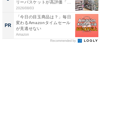
リーバスケットが高評価「使
は和の
わ...
が...
2026/08/03
2026/08/0
「今日の目玉商品は？」毎日
特別な名
変わるAmazonタイムセール
で選ぶR
PR
PR
が見逃せない
Amazon
ReFa GIN
Recommended by