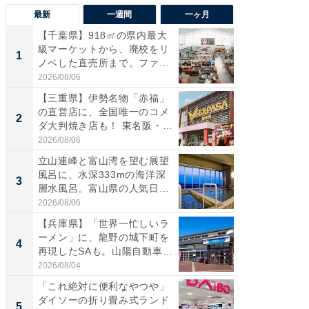
最新
一週間
一ヶ月
【千葉県】918㎡の県内最大
【兵庫
級マーケットから、廃校をリ
ーメン
1
1
ノベした直売所まで。ファ
再現した
ー...
道...
2026/08/06
2026/08/0
【三重県】伊勢名物「赤福」
【三重
の直営店に、全国唯一のコメ
「鈴鹿天
2
2
ダ大判焼き店も！ 東名阪・
は100
伊...
2026/08/06
2026/08/0
立山連峰と富山湾を望む展望
ステラ
風呂に、水深333mの海洋深
詰め放題
3
3
層水風呂。富山県の人気日
00円で「
帰...
2026/08/06
2026/08/0
【兵庫県】「世界一忙しいラ
「ミニオ
ーメン」に、龍野の城下町を
ッグ！ 
4
4
再現したSAも。山陽自動車
ど、夏限
道...
2026/08/04
2026/08/0
「これ絶対に便利なやつや」
【埼玉
ダイソーの折り畳み式ランド
「行田天
5
5