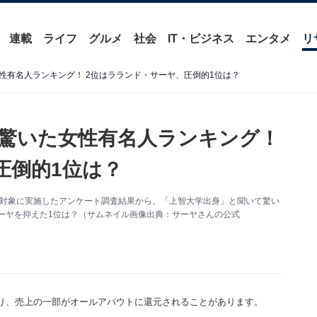
連載
ライフ
グルメ
社会
IT・ビジネス
エンタメ
リ
性有名人ランキング！ 2位はラランド・サーヤ、圧倒的1位は？
驚いた女性有名人ランキング！
圧倒的1位は？
300人を対象に実施したアンケート調査結果から、「上智大学出身」と聞いて驚い
ーヤを抑えた1位は？（サムネイル画像出典：サーヤさんの公式
り、売上の一部がオールアバウトに還元されることがあります。