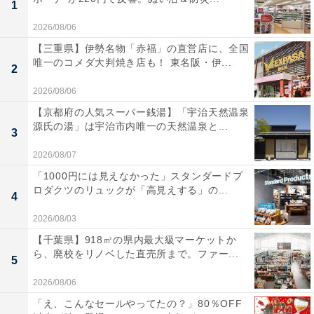
1
2026/08/06
【三重県】伊勢名物「赤福」の直営店に、全国
唯一のコメダ大判焼き店も！ 東名阪・伊...
2
2026/08/06
【京都府の人気スーパー銭湯】「宇治天然温泉
源氏の湯」は宇治市内唯一の天然温泉と...
3
2026/08/07
「1000円には見えなかった」スタンダードプ
ロダクツのリュックが「高見えする」の...
4
2026/08/03
【千葉県】918㎡の県内最大級マーケットか
ら、廃校をリノベした直売所まで。ファー...
5
2026/08/06
「え、こんなセールやってたの？」80％OFF