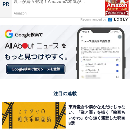
以上が続々登場！Amazonの本気が...
PR
Amazon
Recommended by
注目の連載
東野圭吾や湊かなえだけじゃな
い、「業と罪」を描く『映画ち
いかわ』から強く連想した映画
8選