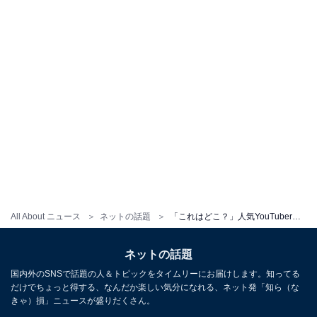
All About ニュース
ネットの話題
「これはどこ？」人気YouTuber、一般人夫との最新ショットに反響！ 「リアルプリンセス」の声
ネットの話題
国内外のSNSで話題の人＆トピックをタイムリーにお届けします。知ってる
だけでちょっと得する、なんだか楽しい気分になれる、ネット発「知ら（な
きゃ）損」ニュースが盛りだくさん。