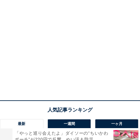
最新
一週間
一ヶ月
「やっと巡り会えたよ」ダイソーの“ちいかわ
ポーチ”が220円で反響。ぬい活＆防災...