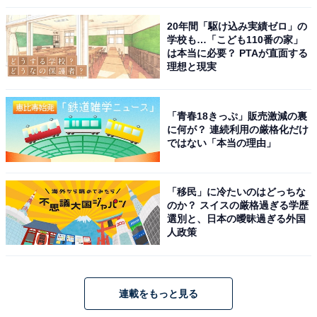
20年間「駆け込み実績ゼロ」の
学校も…「こども110番の家」
は本当に必要？ PTAが直面する
理想と現実
「青春18きっぷ」販売激減の裏
に何が？ 連続利用の厳格化だけ
ではない「本当の理由」
「移民」に冷たいのはどっちな
のか？ スイスの厳格過ぎる学歴
選別と、日本の曖昧過ぎる外国
人政策
連載をもっと見る