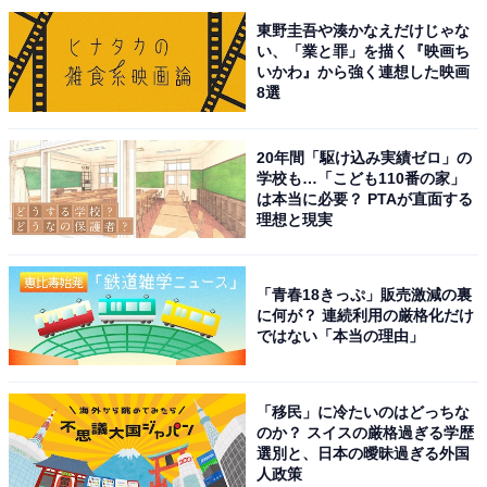
ら」（30代女性／石川県）、「品川はビジネスの中心地
東野圭吾や湊かなえだけじゃな
い、「業と罪」を描く『映画ち
であり、洗練された印象があります」（30代男性／東京
いかわ』から強く連想した映画
都）といった声が集まりました。
8選
20年間「駆け込み実績ゼロ」の
※回答者からのコメントは原文ママです
学校も…「こども110番の家」
は本当に必要？ PTAが直面する
理想と現実
次ページ
7位までのランキング結果を見る
「青春18きっぷ」販売激減の裏
に何が？ 連続利用の厳格化だけ
ではない「本当の理由」
「移民」に冷たいのはどっちな
のか？ スイスの厳格過ぎる学歴
選別と、日本の曖昧過ぎる外国
人政策