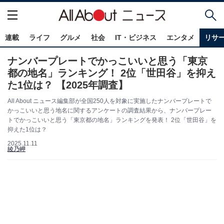
連載
ライフ
グルメ
社会
IT・ビジネス
エンタメ
リサ
ナンバープレートでかっこいいと思う「東京
都の地名」ランキング！ 2位「世田谷」を抑え
た1位は？ 【2025年調査】
All About ニュース編集部が全国250人を対象に実施したナンバープレートで
かっこいいと思う地名に関するアンケートの調査結果から、ナンバープレー
トでかっこいいと思う「東京都の地名」ランキングを発表！ 2位「世田谷」を
抑えた1位は？
2025.11.11
綾乃岬