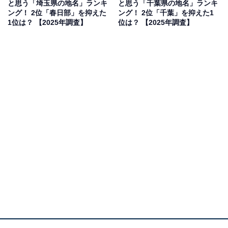
と思う「埼玉県の地名」ランキ
と思う「千葉県の地名」ランキ
調査対象：全国10〜70代の男女250人
ング！ 2位「春日部」を抑えた
ング！ 2位「千葉」を抑えた1
1位は？ 【2025年調査】
位は？ 【2025年調査】
※本調査は全国250人を対象に実施したもので、結
果は回答者の意見を集計したものであり、全体の意
見を断定的に示すものではありません
2位：世田谷／76票
東京都世田谷区は、高級住宅地や文化施設が多く、洗練
されたイメージを持つ地域です。この「世田谷」という
地名がナンバープレートに冠されることで都市生活の余
裕やステータスを感じさせることから、「かっこいい」
という支持を集めました。その響きや、地域が持つブラ
ンドイメージが評価されたと考えられます。