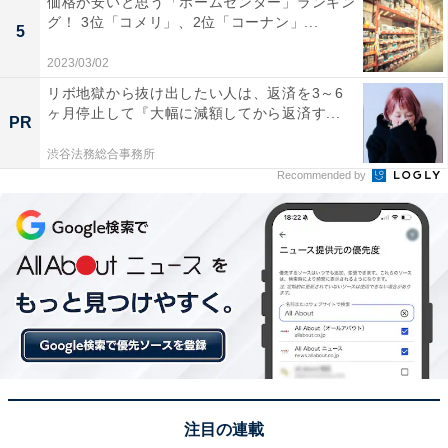
価格が安いと思う「ホームセンター」ランキン
グ！ 3位「コメリ」、2位「コーナン」...
5
2023/03/02
リボ地獄から抜け出したい人は、返済を3～6
1位：品川／128票
ヶ月停止して『大幅に減額してから返済す...
PR
渋谷法務総合事務所
東京都の「品川」は山手線の内側に位置し、歴史的な交
Recommended by
通の要衝でありながら、現在ではビジネスや高級住宅地
としてのイメージが強い地域です。特にナンバープレー
トにおいて「品川」は、東京都の中心部や富裕層が住む
エリアを連想させるため、ステータス性の高さが圧倒的
な「かっこよさ」に繋がりました。そのブランドイメー
ジが他の地名を大きく引き離す結果となりました。
回答者からは「全国的に知名度が高く、都会的でステー
タスを感じる響きだから」（30代女性／埼玉県）、「富
注目の連載
裕層が多くて選ばれた人しかいない印象でかっこいいか