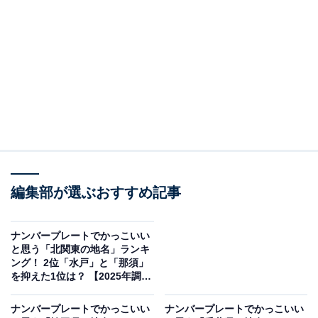
しました。その中から、ナンバープレートでかっこいい
と思う「東京都の地名」ランキングの結果をご紹介しま
す。
＞7位までの全ランキング結果を見る
この記事の執筆者：
綾乃岬
All About・All About ニュースの編集者。神奈川県出身。青山学院大
編集部が選ぶおすすめ記事
学で英語を専攻し、英語系のサークルにも所属。オールアバウトに
新卒で入社した後、主にAll About・All About ニュースでの企画編集
...続きを読む
を行う。現在はライフスタイル・カルチャー・エンタメなどを中心
ナンバープレートでかっこいい
に企画編集を担当。とある男性アイドルのファン歴は10年以上。
と思う「北関東の地名」ランキ
調査概要
ング！ 2位「水戸」と「那須」
を抑えた1位は？ 【2025年調
調査期間：2025年11月5〜6日
査】
調査方法：インターネット調査
ナンバープレートでかっこいい
ナンバープレートでかっこいい