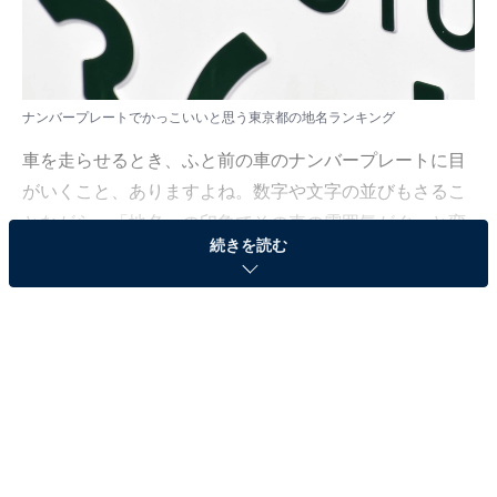
ナンバープレートでかっこいいと思う東京都の地名ランキング
車を走らせるとき、ふと前の車のナンバープレートに目
がいくこと、ありますよね。数字や文字の並びもさるこ
とながら、「地名」の印象でその車の雰囲気がぐっと変
続きを読む
わることも。中には「この地名、なんだかかっこい
い！」と思わず感じてしまうものもあるでしょう。そん
な“ナンバー地名のかっこよさ”について、多くの人がど
う思っているのかを調べてみました。
All About ニュース編集部では、2025年11月5〜6日の期
間、全国10〜70代の男女250人を対象に、ナンバープレ
ートでかっこいいと思う地名に関するアンケートを実施