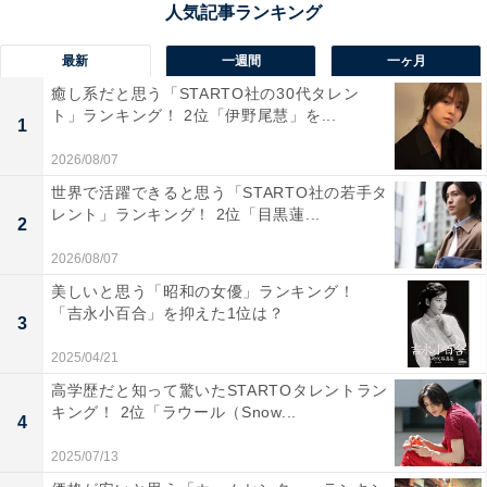
回答者からは「住んでいる人の民度が良いと感じる。ま
た、お金を持っている人が住んでいるイメージがあるか
最新
一週間
一ヶ月
ら」（20代女性／千葉県）、「若者文化やファッション
癒し系だと思う「STARTO社の30代タレン
の最先端を連想させ、クールなイメージがあるから」
ト」ランキング！ 2位「伊野尾慧」を...
1
（30代女性／東京都）、「高級住宅街のイメージがあ
2026/08/07
り、車も高級なように目得ると感じたため」（40代男性
世界で活躍できると思う「STARTO社の若手タ
／埼玉県）といった声が集まりました。
レント」ランキング！ 2位「目黒蓮...
2
2026/08/07
美しいと思う「昭和の女優」ランキング！
「吉永小百合」を抑えた1位は？
3
2025/04/21
高学歴だと知って驚いたSTARTOタレントラン
キング！ 2位「ラウール（Snow...
4
2025/07/13