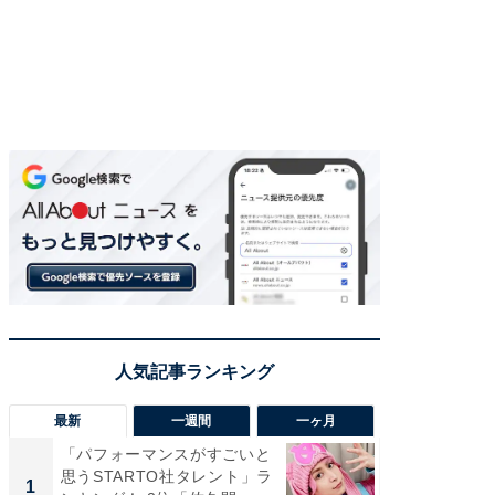
最新
一週間
一ヶ月
「パフォーマンスがすごいと
「癒し系
思うSTARTO社タレント」ラ
タレント
1
1