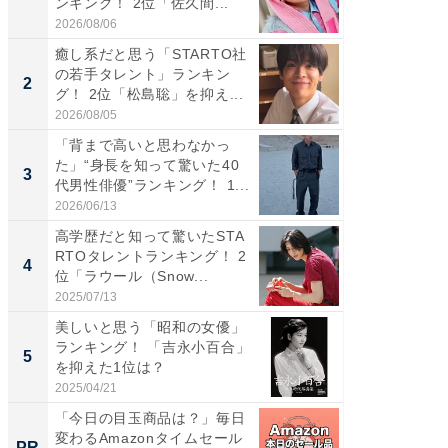
ンキング！ 2位「佐久間...
「井ノ原
2026/08/06
2026/08/0
癒し系だと思う「STARTO社
癒し系だ
の若手タレント」ランキン
の若手
2
2
グ！ 2位「松島聡」を抑え...
グ！ 2
2026/08/05
2026/08/0
「背まで高いと思わなかっ
ギャップ
た」“身長を知って驚いた40
RTO社
3
3
代男性俳優”ランキング！ 1...
キング！
2026/06/13
2026/08/0
高学歴だと知って驚いたSTA
「世界で
RTOタレントランキング！ 2
ARTO
4
4
位「ラウール（Snow...
グ！ 2
2025/07/13
2026/08/0
美しいと思う「昭和の女優」
身長を知
ランキング！ 「吉永小百合」
性俳優」
5
5
を抑えた1位は？
「鈴木
倒...
2025/04/21
2026/08/0
「今日の目玉商品は？」毎日
FINCH
変わるAmazonタイムセール
クセッ
PR
PR