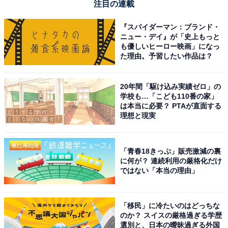
注目の連載
『スパイダーマン：ブランド・
ニュー・デイ』が「史上もっと
も優しいヒーロー映画」になっ
た理由。予習したい作品は？
20年間「駆け込み実績ゼロ」の
学校も…「こども110番の家」
は本当に必要？ PTAが直面する
理想と現実
「青春18きっぷ」販売激減の裏
に何が？ 連続利用の厳格化だけ
ではない「本当の理由」
「移民」に冷たいのはどっちな
のか？ スイスの厳格過ぎる学歴
選別と、日本の曖昧過ぎる外国