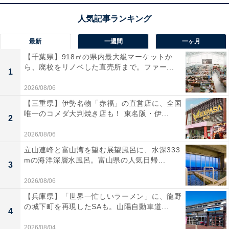
最新
一週間
一ヶ月
【千葉県】918㎡の県内最大級マーケットか
ら、廃校をリノベした直売所まで。ファー...
1
2026/08/06
【三重県】伊勢名物「赤福」の直営店に、全国
唯一のコメダ大判焼き店も！ 東名阪・伊...
2
2026/08/06
立山連峰と富山湾を望む展望風呂に、水深333
mの海洋深層水風呂。富山県の人気日帰...
3
2026/08/06
【兵庫県】「世界一忙しいラーメン」に、龍野
の城下町を再現したSAも。山陽自動車道...
4
2026/08/04