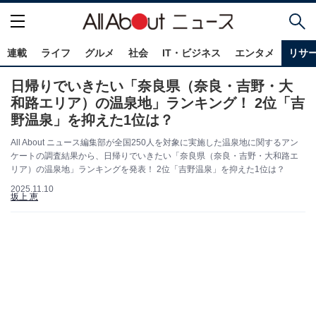
連載
ライフ
グルメ
社会
IT・ビジネス
エンタメ
リサ
日帰りでいきたい「奈良県（奈良・吉野・大
和路エリア）の温泉地」ランキング！ 2位「吉
野温泉」を抑えた1位は？
All About ニュース編集部が全国250人を対象に実施した温泉地に関するアン
ケートの調査結果から、日帰りでいきたい「奈良県（奈良・吉野・大和路エ
リア）の温泉地」ランキングを発表！ 2位「吉野温泉」を抑えた1位は？
2025.11.10
坂上 恵