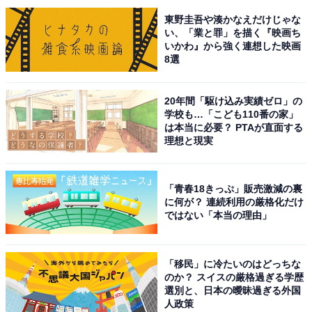
東野圭吾や湊かなえだけじゃな
い、「業と罪」を描く『映画ち
いかわ』から強く連想した映画
8選
20年間「駆け込み実績ゼロ」の
学校も…「こども110番の家」
は本当に必要？ PTAが直面する
理想と現実
「青春18きっぷ」販売激減の裏
に何が？ 連続利用の厳格化だけ
ではない「本当の理由」
こちらもおすすめ
日帰りでいきたい「兵庫県（淡路島・瀬戸内海
「移民」に冷たいのはどっちな
エリア）の温泉地」ランキング！ 2位「南あわ
のか？ スイスの厳格過ぎる学歴
じ温泉郷」、1位は？
選別と、日本の曖昧過ぎる外国
人政策