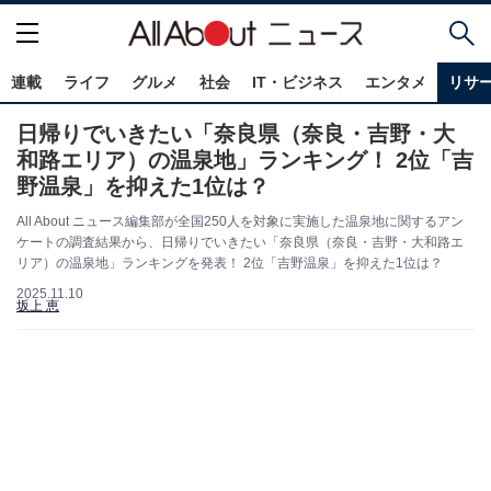
連載
ライフ
グルメ
社会
IT・ビジネス
エンタメ
リサ
日帰りでいきたい「奈良県（奈良・吉野・大
和路エリア）の温泉地」ランキング！ 2位「吉
野温泉」を抑えた1位は？
All About ニュース編集部が全国250人を対象に実施した温泉地に関するアン
ケートの調査結果から、日帰りでいきたい「奈良県（奈良・吉野・大和路エ
リア）の温泉地」ランキングを発表！ 2位「吉野温泉」を抑えた1位は？
2025.11.10
坂上 恵