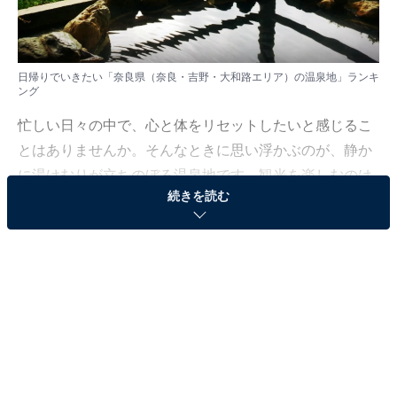
日帰りでいきたい「奈良県（奈良・吉野・大和路エリア）の温泉地」ランキ
ング
忙しい日々の中で、心と体をリセットしたいと感じるこ
とはありませんか。そんなときに思い浮かぶのが、静か
に湯けむりが立ちのぼる温泉地です。観光を楽しむのは
続きを読む
もちろん、気軽にリフレッシュできる場所としても人気
を集めています。非日常の癒やしを求めて、あなたも温
泉地を訪れてみませんか。
All About ニュース編集部では、2025年11月6日の期間、
全国10〜60代の男女250人を対象に、温泉地に関するア
ンケートを実施しました。