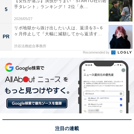
【女性が選ぶ】演技がうまい「STARTO社の若
ム-炭酸水素塩・塩化物泉で、湯治場としても利用されて
手タレント」ランキング！ 2位「永...
5
きた歴史があります。
2026/05/27
リボ地獄から抜け出したい人は、返済を3～6
回答者からは「温泉や食事など日帰りでも満足できる」
ヶ月停止して『大幅に減額してから返済す...
PR
（30代女性／千葉県）、「山奥の静かな温泉で、とても
渋谷法務総合事務所
趣きがあるから」（40代女性／滋賀県）、「大自然の景
Recommended by
色を見ながら入浴できるのと、贅沢に源泉かけ流しを提
供しているから」（20代女性／大阪府）といった声が集
まりました。
※回答者からのコメントは原文ママです
次ページ
8位までのランキング結果を見る
注目の連載