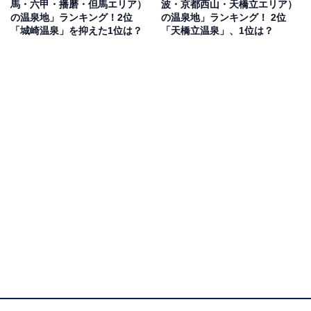
馬・六甲・播磨・但馬エリア）
波・京都西山・天橋立エリア）
桜、秋には紅葉の名所として知られ、四季折々の美しい
の温泉地」ランキング！2位
の温泉地」ランキング！ 2位
自然を堪能できます。歴史と文化が息づく吉野の観光と
「城崎温泉」を抑えた1位は？
「天橋立温泉」、1位は？
あわせて、山の静けさの中でゆっくりと湯に浸かること
ができます。自然散策や名所旧跡巡りの疲れを癒すのに
最適な場所です。
回答者からは「茶褐色のにごり湯が源泉かけ流しで楽し
める」（40代女性／愛知県）、「山の風景が圧巻で日帰
りでも癒される」（40代男性／兵庫県）、「世界遺産の
吉野山や桜の名所を楽しみながらアクセスでき、日帰り
でも自然と歴史を感じながら温泉でリフレッシュできる
点が魅力だからです」（50代男性／千葉県）といった声
が集まりました。