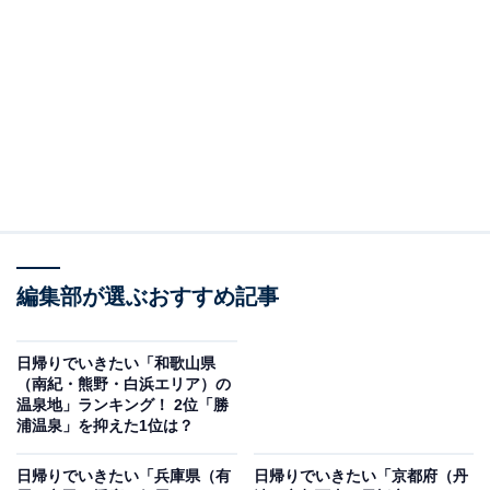
その中から、日帰りでいきたい「奈良県（奈良・吉野・
大和路エリア）の温泉地」ランキングの結果をご紹介し
ます。
この記事の執筆者：
坂上 恵
All About ニュースの編集者。オールアバウトに入社後、SNSトレン
ドにフォーカスした記事執筆やSEOライティングの経験を経て、の
ちにAll About ニュースチームのメンバーに加入。現在は旅行・カル
...続きを読む
チャー・エンタメなどを中心に企画編集を担当。東京都出身。居酒
編集部が選ぶおすすめ記事
屋巡りとスポーツ観戦が生きがい。
＞8位までの全ランキング結果を見る
日帰りでいきたい「和歌山県
2位：吉野温泉／64票
（南紀・熊野・白浜エリア）の
温泉地」ランキング！ 2位「勝
浦温泉」を抑えた1位は？
吉野温泉は、世界遺産にも登録されている吉野山の麓に
位置する温泉地です。春には一目千本と呼ばれる壮大な
日帰りでいきたい「兵庫県（有
日帰りでいきたい「京都府（丹