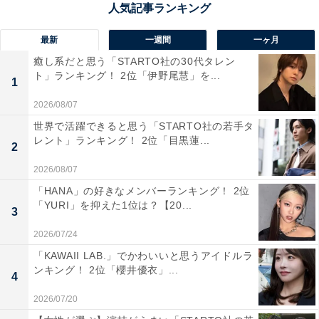
最新
一週間
一ヶ月
癒し系だと思う「STARTO社の30代タレン
ト」ランキング！ 2位「伊野尾慧」を...
1
2026/08/07
世界で活躍できると思う「STARTO社の若手タ
レント」ランキング！ 2位「目黒蓮...
2
2026/08/07
「HANA」の好きなメンバーランキング！ 2位
1位：十津川温泉／87票
「YURI」を抑えた1位は？【20...
3
十津川温泉は、奈良県の最南端、紀伊半島の山深い場所
2026/07/24
にある温泉地で、十津川村内に点在する温泉の総称で
「KAWAII LAB.」でかわいいと思うアイドルラ
ンキング！ 2位「櫻井優衣」...
す。特に、全国で初めて「源泉かけ流し宣言」をした温
4
泉地として知られています。豊かな自然に囲まれ、渓谷
2026/07/20
美や星空など、非日常的な景観が魅力。泉質はナトリウ