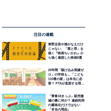
注目の連載
東野圭吾や湊かなえだけ
じゃない、「業と罪」を
描く『映画ちいかわ』か
ら強く連想した映画8選
20年間「駆け込み実績ゼ
ロ」の学校も…「こども
110番の家」は本当に必
要？ PTAが直面する理想
と現実
「青春18きっぷ」販売激
減の裏に何が？ 連続利用
の厳格化だけではない
「本当の理由」