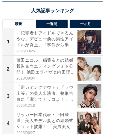
最新
一週間
一ヶ月
「犯罪者もアイドルできるん
「さす
やな」デビュー前の男性アイ
は」高
1
1
ドルが炎上。「事件から半年
災地を
も...
「カ...
2026/03/25
2026/08/0
藤田ニコル、稲葉友との結婚
「女の
報告＆ウエディングフォト公
介、バ
2
2
開！ 池田エライザ＆内田理
らのプレ
央...
愛...
2023/08/04
2026/08/0
「逆カミングアウト」『ラヴ
「脚が
上等』の美人出演者、整形告
横川尚
3
3
白に「潔くてカッコよ！」
ムキな姿
「好...
刃...
2025/12/18
2026/08/0
サッカー日本代表・上田綺
「え、
世、美人モデル妻との結婚式
芸人、2
4
4
ショット披露！ 「美男美女」
エットに
「...
2023/06/27
2026/08/0