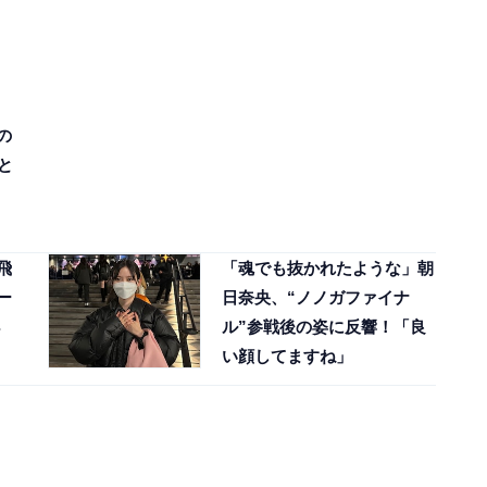
の
と
飛
「魂でも抜かれたような」朝
ー
日奈央、“ノノガファイナ
ル”参戦後の姿に反響！「良
い顔してますね」