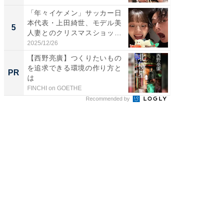
「年々イケメン」サッカー日
「脳がバ
本代表・上田綺世、モデル美
装姿が話
5
5
人妻とのクリスマスショット
のお父さ
に...
2025/12/26
2026/08/0
【西野亮廣】つくりたいもの
【西野
を追求できる環境の作り方と
刊『北
PR
PR
は
くか』
FINCHI on GOETHE
FINCHI o
Recommended by