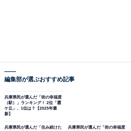
2位：西神中央（地下鉄西神・山手線）／評点72.2
／偏差値69.7
西神中央駅は神戸市西区に位置し、神戸市が計画的に整
備した住宅地の中心として、利便性と良好な住環境の両
面で高い評価を受けています。近年では「リノベーショ
ン・神戸」プロジェクトの一環として駅前エリアの再整
備が進められ、商業施設や広場、文化施設などの機能が
一層充実しつつあります。
編集部が選ぶおすすめ記事
居住者のコメントには「適度に店舗施設があり買い物に
不自由しない」「将来車を使えなくなっても生活に困ら
兵庫県民が選んだ「街の幸福度
ない」「緑が豊かで静か。人とあまり関わらなくてい
（駅）」ランキング！ 2位「霞
ケ丘」、1位は？【2025年最
い」など、便利さと静けさを兼ね備えた暮らしやすさが
新】
伝わってきます。
兵庫県民が選んだ「住み続けた
兵庫県民が選んだ「街の幸福度