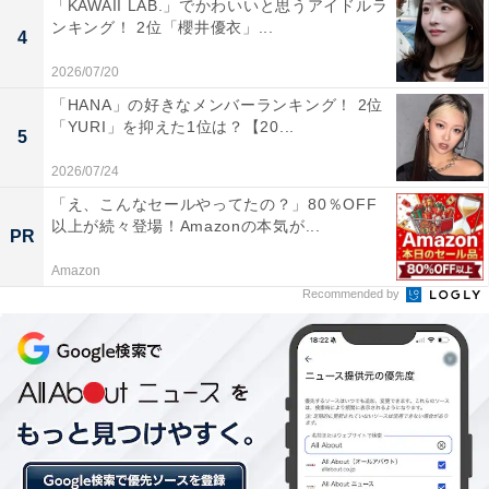
「KAWAII LAB.」でかわいいと思うアイドルラ
年よりAll About ニュースのメンバーとしてプロジェクトに参画、現
...続きを読む
ンキング！ 2位「櫻井優衣」...
4
在はカルチャー・国際情勢・海外事情などを中心に、複数の連載企
画を担当しています。東京出身、お酒と街巡りが好きなまったりア
2026/07/20
ラサー。
「HANA」の好きなメンバーランキング！ 2位
5位までの全ランキング結果を見
次ページ
「YURI」を抑えた1位は？【20...
る
5
2026/07/24
「え、こんなセールやってたの？」80％OFF
以上が続々登場！Amazonの本気が...
PR
Amazon
Recommended by