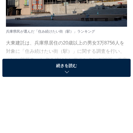
兵庫県民が選んだ「住み続けたい街（駅）」ランキング
大東建託は、兵庫県居住の20歳以上の男女3万8756人を
対象に「住み続けたい街（駅）」に関する調査を行い、
「いい部屋ネット 住み続けたい街ランキング2025＜兵庫
続きを読む
県版＞」として結果を発表しました。調査は2025年の回
答（または5年累積）をもとに集計しています。
本記事では、兵庫県民が選んだ「住み続けたい街
（駅）」ランキングを紹介します。
＞5位までの全ランキング結果を見る