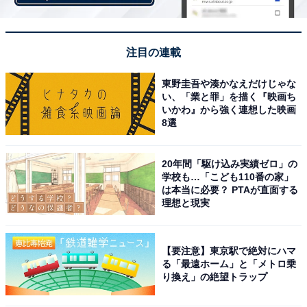
こちらもおすすめ
注目の連載
兵庫県民に聞いた「街の住みここち（自治
体）」ランキング！ 「神戸市灘区」を抑えた、
東野圭吾や湊かなえだけじゃな
5年連続の1位は？
い、「業と罪」を描く『映画ち
いかわ』から強く連想した映画
8選
20年間「駆け込み実績ゼロ」の
学校も…「こども110番の家」
は本当に必要？ PTAが直面する
理想と現実
1
2
【要注意】東京駅で絶対にハマ
る「最遠ホーム」と「メトロ乗
り換え」の絶望トラップ