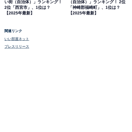
い街（自治体）」ランキング！
（自治体）」ランキング！ 2位
2位「西宮市」、1位は？
「神崎郡福崎町」、1位は？
【2025年最新】
【2025年最新】
関連リンク
いい部屋ネット
プレスリリース
1位：芦屋川（阪急神戸線）／評点73.4／偏差値
72.0
芦屋市にある芦屋川駅は、大阪梅田や神戸三宮へのアク
セスに優れた立地でありながら、自然に恵まれた静かな