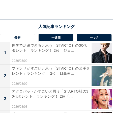
住宅街として高い人気を誇ります。駅周辺は「芦屋川特
別景観地区」に指定されており、無電柱化による開放感
のある美しい街並みも、このエリアならではの魅力で
す。
居住者の声としては「静か。市長が若く新たな施策に期
最新
一週間
一ヶ月
待できる」「住み慣れたし、子供が近くに住んでいる」
世界で活躍できると思う「STARTO社の30代
タレント」ランキング！ 2位「ジェ...
「友人が多い。良い美術館がある」など、地域への愛着
1
と住環境への信頼が感じられる意見が並んでいます。
2026/08/09
ファンサがすごいと思う「STARTO社の若手タ
※回答者のコメントは原文ママです
レント」ランキング！ 2位「目黒蓮...
2
2026/08/09
アクロバットがすごいと思う「STARTO社の3
この記事の執筆者：
浦岡 ミコ
0代タレント」ランキング！ 2位「...
3
All About ニュースの編集者。学生時代にライフスタイル系メディア
2026/08/08
でライターを経験した後、2020年にオールアバウトへ入社。2021