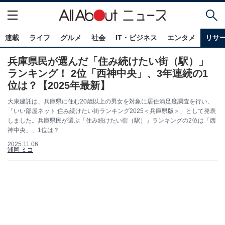
連載
ライフ
グルメ
社会
IT・ビジネス
エンタメ
リサ
兵庫県民が選んだ「住み続けたい街（駅）」
ランキング！ 2位「西神中央」、3年連続の1
位は？【2025年最新】
大東建託は、兵庫県に住む20歳以上の男女を対象に居住満足度調査を行い、
「いい部屋ネット 住み続けたい街ランキング2025＜兵庫県版＞」として発表
しました。兵庫県民が選ぶ「住み続けたい街（駅）」ランキングの2位は「西
神中央」、1位は？
2025.11.06
浦岡 ミコ