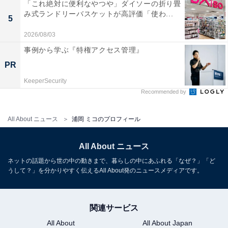
「これ絶対に便利なやつや」ダイソーの折り畳
み式ランドリーバスケットが高評価「使わ...
5
2026/08/03
事例から学ぶ『特権アクセス管理』
PR
KeeperSecurity
Recommended by
All About ニュース
浦岡 ミコのプロフィール
All About ニュース
ネットの話題から世の中の動きまで、暮らしの中にあふれる「なぜ？」「ど
うして？」を分かりやすく伝えるAll About発のニュースメディアです。
関連サービス
All About
All About Japan