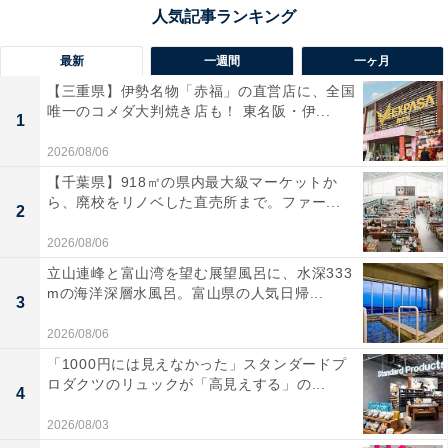
最新
一週間
一ヶ月
【三重県】伊勢名物「赤福」の直営店に、全国
唯一のコメダ大判焼き店も！ 東名阪・伊...
1
2026/08/06
【千葉県】918㎡の県内最大級マーケットか
ら、廃校をリノベした直売所まで。ファー...
2
2026/08/06
立山連峰と富山湾を望む展望風呂に、水深333
mの海洋深層水風呂。富山県の人気日帰...
3
2026/08/06
「1000円には見えなかった」スタンダードプ
ロダクツのリュックが「高見えする」の...
4
2026/08/03