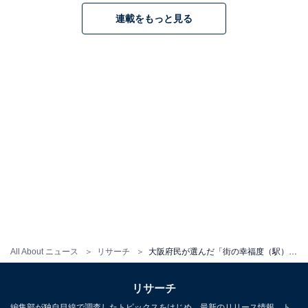
連載をもっと見る
All About ニュース
リサーチ
大阪府民が選んだ「街の幸福度（駅）」ランキング！2位「彩都西」を抑えた1位は？【2025年調査】
リサーチ
編集部が独自目線で調査したトピックスをはじめ、最新のリリース情報、ト