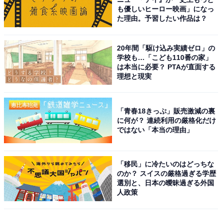
も優しいヒーロー映画」になっ
た理由。予習したい作品は？
20年間「駆け込み実績ゼロ」の
学校も…「こども110番の家」
は本当に必要？ PTAが直面する
理想と現実
「青春18きっぷ」販売激減の裏
に何が？ 連続利用の厳格化だけ
ではない「本当の理由」
「移民」に冷たいのはどっちな
のか？ スイスの厳格過ぎる学歴
選別と、日本の曖昧過ぎる外国
人政策