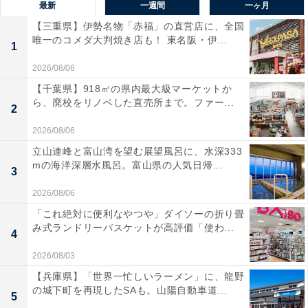
最新
一週間
一ヶ月
【三重県】伊勢名物「赤福」の直営店に、全国
唯一のコメダ大判焼き店も！ 東名阪・伊...
1
2026/08/06
【千葉県】918㎡の県内最大級マーケットか
ら、廃校をリノベした直売所まで。ファー...
2
2026/08/06
立山連峰と富山湾を望む展望風呂に、水深333
mの海洋深層水風呂。富山県の人気日帰...
3
2026/08/06
「これ絶対に便利なやつや」ダイソーの折り畳
み式ランドリーバスケットが高評価「使わ...
4
2026/08/03
【兵庫県】「世界一忙しいラーメン」に、龍野
の城下町を再現したSAも。山陽自動車道...
5