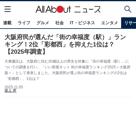
連載
ライフ
グルメ
社会
IT・ビジネス
エンタメ
リサ
大阪府民が選んだ「街の幸福度（駅）」ラン
キング！2位「彩都西」を抑えた1位は？
【2025年調査】
大東建託は、大阪府に住む20歳以上の男女を対象に「街の幸福度（駅）」に
ついての調査を行い、「いい部屋ネット 街の幸福度ランキング2025＜大阪府
版＞」として発表しました。大阪府民が選ぶ街の幸福度ランキングの2位は
「彩都西」、1位は？
2025.11.05
坂上 恵