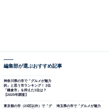
2位：高崎市／74票
群馬県西部に位置する高崎市は、交通の要衝として発展
し、商業施設が集中する活気ある都市です。グルメにお
いても、パスタの消費量が全国上位にあることから「パ
スタの街」として知られています。地元の食材を生かし
た多彩な飲食店が集まり、食の選択肢の豊かさと独自の
食文化が「グルメが魅力的」と評価される理由となって
います。
編集部が選ぶおすすめ記事
回答者からは「パスタの街として有名で、専門店が多
神奈川県の市で「グルメが魅力
的」と思う市ランキング！ 2位
く、レベルの高い洋食やカフェが揃っているから」（30
「鎌倉市」を抑えた1位は？
代女性／愛知県）、「歴史のある町なので地元のソウル
【2025年調査】
フードをはじめ懐かしい味に出会えるから」（40代女性
東京都の市（23区以外）で「グ
埼玉県の市で「グルメが魅力
／青森県）、「名物グルメが揃う街。高崎パスタ、郷土