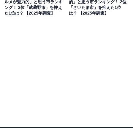
ルメが魅力的」と思う市ランキ
的」と思う市ランキング！ 2位
料理のおっきりこみ、上州地鶏料理、だるま弁当などが
ング！ 2位「武蔵野市」を抑え
「さいたま市」を抑えた1位
有名です」（50代男性／東京都）といった声が集まりま
た1位は？ 【2025年調査】
は？ 【2025年調査】
した。
1位：前橋市／92票