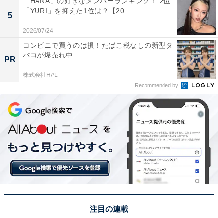
「HANA」の好きなメンバーランキング！ 2位
「YURI」を抑えた1位は？【20...
5
※回答者からのコメントは原文ママです
2026/07/24
コンビニで買うのは損！たばこ税なしの新型タ
バコが爆売れ中
PR
この記事の執筆者：
坂上 恵
株式会社HAL
Recommended by
All About ニュースの編集者。オールアバウトに入社後、SNSトレン
ドにフォーカスした記事執筆やSEOライティングの経験を経て、の
ちにAll About ニュースチームのメンバーに加入。現在は旅行・カル
...続きを読む
チャー・エンタメなどを中心に企画編集を担当。東京都出身。居酒
屋巡りとスポーツ観戦が生きがい。
次ページ
6位までのランキング結果を見る
注目の連載