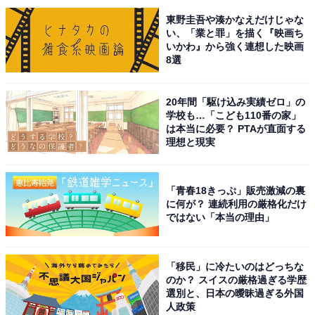
東野圭吾や湊かなえだけじゃな
い、「業と罪」を描く『映画ち
いかわ』から強く連想した映画
8選
20年間「駆け込み実績ゼロ」の
学校も…「こども110番の家」
は本当に必要？ PTAが直面する
理想と現実
「青春18きっぷ」販売激減の裏
こちらもおすすめ
に何が？ 連続利用の厳格化だけ
茨城県の市で「グルメが魅力的」だと思う市ラ
ではない「本当の理由」
ンキング！ 2位「つくば市」を抑えた1位は？
【2025年調査】
「移民」に冷たいのはどっちな
のか？ スイスの厳格過ぎる学歴
選別と、日本の曖昧過ぎる外国
人政策