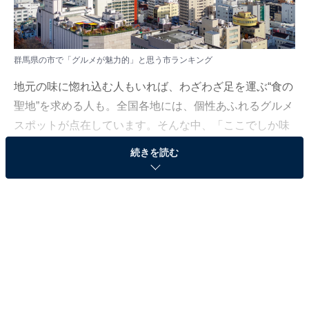
群馬県の市で「グルメが魅力的」と思う市ランキング
地元の味に惚れ込む人もいれば、わざわざ足を運ぶ“食の
聖地”を求める人も。全国各地には、個性あふれるグルメ
スポットが点在しています。そんな中、「ここでしか味
わえない」と評判の市はどこなのでしょうか？
続きを読む
All About ニュース編集部では、2025年10月29〜30日の
期間、全国10〜60代の男女250人を対象に、グルメが魅
力的だと思う市に関するアンケートを実施しました。そ
の中から、群馬県の市で「グルメが魅力的」だと思う市
ランキングの結果をご紹介します。
＞6位までの全ランキング結果を見る