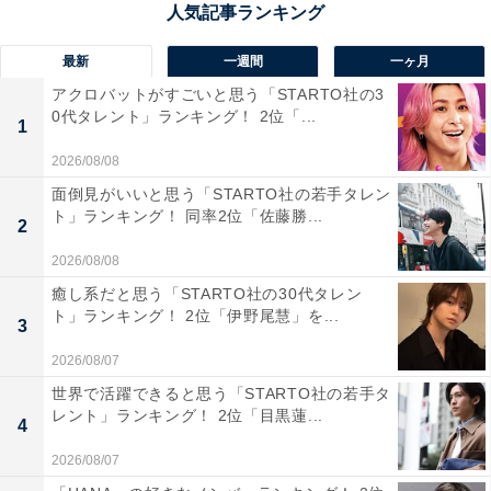
群馬県の県庁所在地である前橋市は、豚肉料理が名物
最新
一週間
一ヶ月
で、「トントン広場」などの施設で地元産の上州麦豚を
アクロバットがすごいと思う「STARTO社の3
使った料理が楽しめます。また、小麦文化を生かしたう
0代タレント」ランキング！ 2位「...
1
どんなど、地元の食材を生かした独自の食文化が根付い
2026/08/08
ています。近年は地元食材を使った個性的なカフェやレ
面倒見がいいと思う「STARTO社の若手タレン
ストランも増えており、地域への愛着から生まれる食の
ト」ランキング！ 同率2位「佐藤勝...
2
魅力が注目されています。
2026/08/08
癒し系だと思う「STARTO社の30代タレン
回答者からは「地元の新鮮な野菜や肉を使ったグルメ店
ト」ランキング！ 2位「伊野尾慧」を...
3
が多く、食文化が豊かだから」（30代女性／東京都）、
「焼き饅頭やソースカツ丼など手軽なおいしいものがあ
2026/08/07
る」（20代女性／宮城県）、「夕飯を食べた際に何軒か
世界で活躍できると思う「STARTO社の若手タ
レント」ランキング！ 2位「目黒蓮...
ハシゴしましたがハズレがなかった」（20代男性／福岡
4
県）といった声が集まりました。
2026/08/07