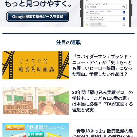
注目の連載
『スパイダーマン：ブランド・
ニュー・デイ』が「史上もっと
も優しいヒーロー映画」になっ
た理由。予習したい作品は？
20年間「駆け込み実績ゼロ」の
学校も…「こども110番の家」
は本当に必要？ PTAが直面する
理想と現実
「青春18きっぷ」販売激減の裏
に何が？ 連続利用の厳格化だけ