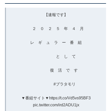
【速報です】
２ ０ ２ ５ 年 ４ 月
レ ギ ュ ラ ー 番 組
と し て
復 活 で す
#ブラタモリ
▼番組サイト▼
https://t.co/Vd5vs95BF3
pic.twitter.com/ird2ADU1jx