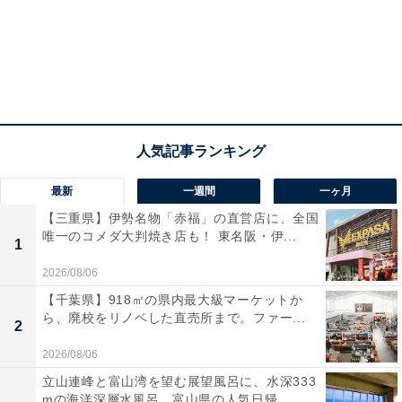
最新
一週間
一ヶ月
【三重県】伊勢名物「赤福」の直営店に、全国
唯一のコメダ大判焼き店も！ 東名阪・伊...
1
2026/08/06
【千葉県】918㎡の県内最大級マーケットか
ら、廃校をリノベした直売所まで。ファー...
2
2026/08/06
立山連峰と富山湾を望む展望風呂に、水深333
mの海洋深層水風呂。富山県の人気日帰...