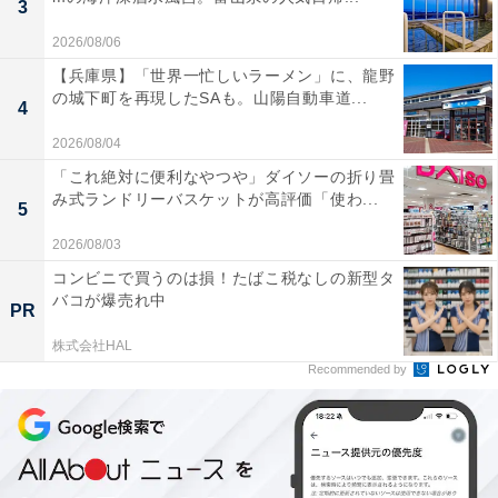
3
2026/08/06
【兵庫県】「世界一忙しいラーメン」に、龍野
の城下町を再現したSAも。山陽自動車道...
4
2026/08/04
「これ絶対に便利なやつや」ダイソーの折り畳
み式ランドリーバスケットが高評価「使わ...
5
2026/08/03
コンビニで買うのは損！たばこ税なしの新型タ
バコが爆売れ中
PR
株式会社HAL
Recommended by