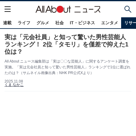
連載
ライフ
グルメ
社会
IT・ビジネス
エンタメ
リサ
実は「元会社員」と知って驚いた男性芸能人
ランキング！ 2位「タモリ」を僅差で抑えた1
位は？
All About ニュース編集部は「実は〇〇な芸能人」に関するアンケート調査を
実施。「実は元会社員と知って驚いた男性芸能人」ランキングで1位に選ばれ
たのは？（サムネイル画像出典：NHK PR公式Xより）
2025.11.08
くま なかこ