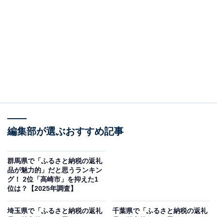
※本調査は全国250人を対象に実施したもので、結果は
回答者の意見を集計したものであり、全体の意見を断定
的に示すものではありません
2位：日立市／22票
日立市は、「HITACHI発祥の地」という強みをいか
し、“ものづくりのまち”ならではの高性能家電を返礼品
にしています。掃除機やオーブンレンジ、炊飯器など、
編集部が選ぶおすすめ記事
実用性の高い家電がそろっていて、日立ブランドの製品
を直接選べる点が他の自治体にはない特徴。他にも常陸
群馬県で「ふるさと納税の返礼
品が魅力的」だと思うランキン
牛やかにしゃぶセットなどのグルメの返礼品も幅広い層
グ！ 2位「高崎市」を抑えた1
の寄附者から注目を集めています。
位は？【2025年調査】
埼玉県で「ふるさと納税の返礼
千葉県で「ふるさと納税の返礼
回答者からは「掃除機や炊飯器などの家電製品があるか