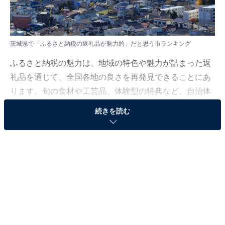
茨城県で「ふるさと納税の返礼品が魅力的」だと思う市ランキング
ふるさと納税の魅力は、地域の特色や魅力が詰まった返
礼品を通じて、全国各地の良さを再発見できることにあ
ります。旬の食材や工芸品、体験型の特典など、自治体
ごとに個性が光るラインナップが揃います。
続きを読む
All About ニュース編集部は2025年10月27～28日、全国
20～70代の男女250人を対象に「ふるさと納税」に関す
る独自のアンケート調査を実施しました。今回はその中
から、福島県で「ふるさと納税の返礼品が魅力的」と思
う市を紹介します！
＞8位までの全ランキング結果を見る