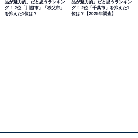
品が魅力的」だと思うランキン
品が魅力的」だと思うランキン
ら」（40代女性／兵庫県）、「以前常陸牛を以前おいし
グ！ 2位「川越市」「秩父市」
グ！ 2位「千葉市」を抑えた1
くいただきました」（50代男性／埼玉県）、「日立の家
を抑えた1位は？
位は？【2025年調査】
電が魅力に感じます」（50代女性／長野県）といった声
が集まりました。