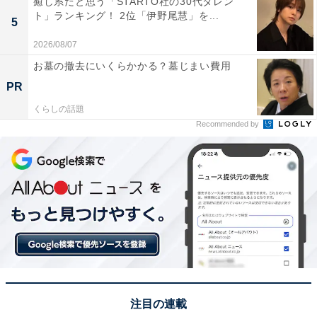
癒し系だと思う「STARTO社の30代タレン
が揃っていて、返礼品としてももらったら嬉しいです」
ト」ランキング！ 2位「伊野尾慧」を...
5
（50代男性／千葉県）といった声が集まりました。
2026/08/07
お墓の撤去にいくらかかる？墓じまい費用
※回答者からのコメントは原文ママです
PR
くらしの話題
Recommended by
この記事の執筆者：
坂上 恵
All About ニュースの編集者。オールアバウトに入社後、SNSトレン
ドにフォーカスした記事執筆やSEOライティングの経験を経て、の
ちにAll About ニュースチームのメンバーに加入。現在は旅行・カル
...続きを読む
チャー・エンタメなどを中心に企画編集を担当。東京都出身。居酒
屋巡りとスポーツ観戦が生きがい。
次ページ
8位までのランキング結果を見る
注目の連載