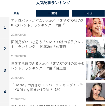
1位：水戸市／96票
最新
一週間
一ヶ月
茨城県の県庁所在地である水戸市は、水戸徳川家の城下
アクロバットがすごいと思う「STARTO社の3
町として培われた歴史と文化が今も息づく街です。常陸
0代タレント」ランキング！ 2位「...
1
牛のハンバーグや名物の納豆、健康志向の美容トマトジ
2026/08/08
ュースなど、地元グルメの豊富さが魅力。また、梅酒樽
面倒見がいいと思う「STARTO社の若手タレン
で熟成させたウイスキーや、若手職人が手掛ける和柄の
ト」ランキング！ 同率2位「佐藤勝...
2
ロックグラスといった、上質で個性あふれる返礼品も人
2026/08/08
気を集めています。伝統と新しい感性が共存する、魅力
世界で活躍できると思う「STARTO社の若手タ
にあふれたラインアップです。
レント」ランキング！ 2位「目黒蓮...
3
回答者からは「ねっとりとした干し芋が美味しかったで
2026/08/07
す」（40代女性／広島県）、「納豆をはじめとした地元
「HANA」の好きなメンバーランキング！ 2位
「YURI」を抑えた1位は？【20...
食材や、水戸藩ゆかりの工芸品など、地域ならではの特
4
産品が豊富で魅力的だからです」（20代女性／愛知
2026/07/24
県）、「納豆や地酒など、普段から親しみのある特産品