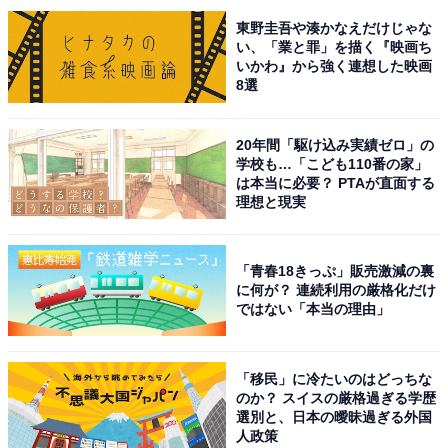
東野圭吾や湊かなえだけじゃな
い、「業と罪」を描く『映画ち
いかわ』から強く連想した映画
8選
20年間「駆け込み実績ゼロ」の
学校も…「こども110番の家」
は本当に必要？ PTAが直面する
理想と現実
「青春18きっぷ」販売激減の裏
に何が？ 連続利用の厳格化だけ
ではない「本当の理由」
こちらもおすすめ
栃木県で「ふるさと納税の返礼品が魅力的」だ
と思うランキング！ 2位「那須塩原市」を抑え
「移民」に冷たいのはどっちな
た1位は？【2025年調査】
のか？ スイスの厳格過ぎる学歴
選別と、日本の曖昧過ぎる外国
人政策