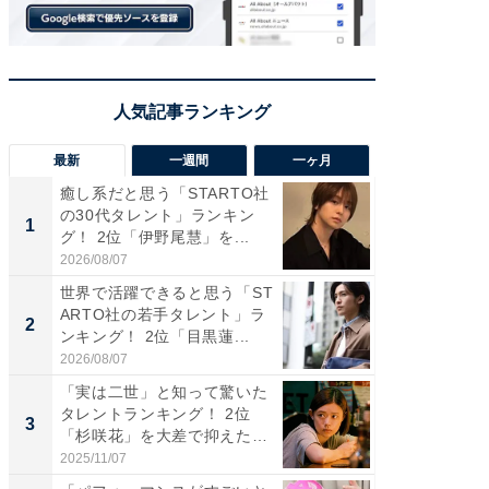
最新
一週間
一ヶ月
癒し系だと思う「STARTO社
癒し系だ
の30代タレント」ランキン
の若手
1
1
グ！ 2位「伊野尾慧」を...
グ！ 2
2026/08/07
2026/08/0
世界で活躍できると思う「ST
「パフ
ARTO社の若手タレント」ラ
思うST
2
2
ンキング！ 2位「目黒蓮...
ンキング
2026/08/07
2026/08/0
「実は二世」と知って驚いた
ギャップ
タレントランキング！ 2位
RTO社
3
3
「杉咲花」を大差で抑えた1
キング！
位...
2025/11/07
2026/08/0