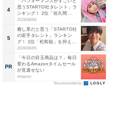
「パフォーマンスがすごいと
癒し系だ
思うSTARTO社タレント」ラ
の30代
4
4
ンキング！ 2位「佐久間...
グ！ 2
2026/08/06
2026/08/0
癒し系だと思う「STARTO社
「ファン
の若手タレント」ランキン
ARTO
5
5
グ！ 2位「松島聡」を抑え...
グ！ 2
2026/08/05
2026/08/0
「今日の目玉商品は？」毎日
アクセ
変わるAmazonタイムセール
「最適
PR
PR
が見逃せない
りの舞
Amazon
アクセン
Recommended by