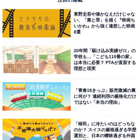
東野圭吾や湊かなえだけじゃな
い、「業と罪」を描く『映画ち
いかわ』から強く連想した映画
8選
20年間「駆け込み実績ゼロ」の
学校も…「こども110番の家」
は本当に必要？ PTAが直面する
理想と現実
「青春18きっぷ」販売激減の裏
に何が？ 連続利用の厳格化だけ
ではない「本当の理由」
「移民」に冷たいのはどっちな
のか？ スイスの厳格過ぎる学歴
選別と、日本の曖昧過ぎる外国