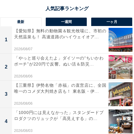
最新
一週間
一ヶ月
【愛知県】無料の動物園＆観光牧場に、市初の
天然温泉も！ 高速道路のハイウェイオア...
1
2026/08/07
「やっと巡り会えたよ」ダイソーの“ちいかわ
ポーチ”が220円で反響。ぬい活＆防災...
2
2026/08/06
【三重県】伊勢名物「赤福」の直営店に、全国
唯一のコメダ大判焼き店も！ 東名阪・伊...
3
2026/08/06
「1000円には見えなかった」スタンダードプ
ロダクツのリュックが「高見えする」の...
4
2026/08/03