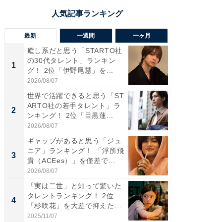
最新
一週間
一ヶ月
癒し系だと思う「STARTO社
癒し系だ
の30代タレント」ランキン
の若手
1
1
グ！ 2位「伊野尾慧」を...
グ！ 2
2026/08/07
2026/08/0
世界で活躍できると思う「ST
ギャップ
ARTO社の若手タレント」ラ
RTO社
2
2
ンキング！ 2位「目黒蓮...
キング！
2026/08/07
2026/08/0
ギャップがあると思う「ジュ
「世界で
ニア」ランキング！ 「浮所飛
ARTO
3
3
貴（ACEes）」を僅差で...
グ！ 2
2026/08/07
2026/08/0
「実は二世」と知って驚いた
身長を知
タレントランキング！ 2位
性俳優」
4
4
「杉咲花」を大差で抑えた1
「鈴木
位...
倒...
2025/11/07
2026/08/0