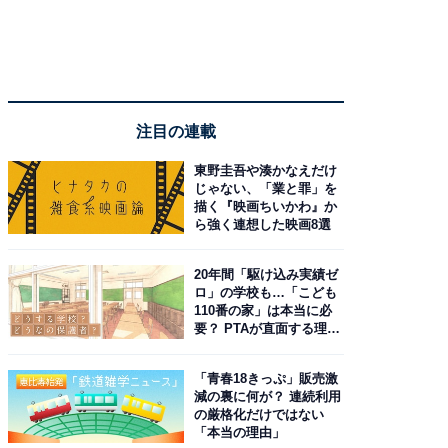
注目の連載
東野圭吾や湊かなえだけ
じゃない、「業と罪」を
描く『映画ちいかわ』か
ら強く連想した映画8選
20年間「駆け込み実績ゼ
ロ」の学校も…「こども
110番の家」は本当に必
要？ PTAが直面する理想
と現実
「青春18きっぷ」販売激
減の裏に何が？ 連続利用
の厳格化だけではない
「本当の理由」