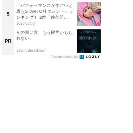
「パフォーマンスがすごいと
「ファン
思うSTARTO社タレント」ラ
ARTO
5
5
ンキング！ 2位「佐久間...
グ！ 2
2026/08/06
2026/08/0
その買い方、もう限界かもし
競馬予
れない。
書きま
PR
PR
BettingBreakDown
BettingBr
Recommended by