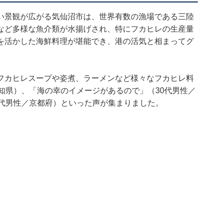
い景観が広がる気仙沼市は、世界有数の漁場である三陸
など多様な魚介類が水揚げされ、特にフカヒレの生産量
を活かした海鮮料理が堪能でき、港の活気と相まってグ
フカヒレスープや姿煮、ラーメンなど様々なフカヒレ料
知県）、「海の幸のイメージがあるので」（30代男性／
0代男性／京都府）といった声が集まりました。