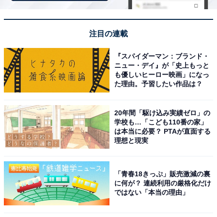
※掲載されている情報は記事公開時のものです。あらか
注目の連載
じめご了承ください。 また、記事中の宿泊プランを予約
『スパイダーマン：ブランド・
すると、売上の一部がオールアバウトに還元されること
ニュー・デイ』が「史上もっと
があります
も優しいヒーロー映画」になっ
た理由。予習したい作品は？
この記事の執筆者：
All About ニュース お買
20年間「駆け込み実績ゼロ」の
いもの部
学校も…「こども110番の家」
は本当に必要？ PTAが直面する
Amazonのセール商品から売れ筋ランキングまで、毎日のお買いも
理想と現実
のがもっと楽しく、もっとお得になる情報をお届け。編集部員によ
る独自レビューなど、ここでしか手に入らない情報も満載です。
...続きを読む
「青春18きっぷ」販売激減の裏
に何が？ 連続利用の厳格化だけ
ではない「本当の理由」
こちらもおすすめ
【楽天トラベルセール】「四万温泉 四万グラン