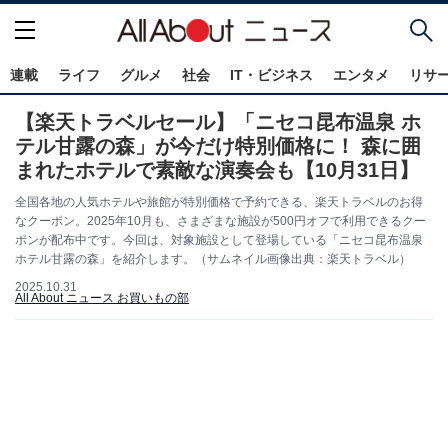
連載
ライフ
グルメ
社会
IT・ビジネス
エンタメ
リサ
【楽天トラベルセール】「ニセコ昆布温泉 ホ
テル甘露の森」が今だけ特別価格に！ 森に囲
まれたホテルで素敵な演奏会も【10月31日】
全国各地の人気ホテルや旅館が特別価格で予約できる、楽天トラベルのお得
なクーポン。2025年10月も、さまざまな施設が500円オフで利用できるクー
ポンが配布中です。今回は、対象施設として登場している「ニセコ昆布温泉
ホテル甘露の森」を紹介します。（サムネイル画像出典：楽天トラベル）
2025.10.31
All About ニュース お買いもの部