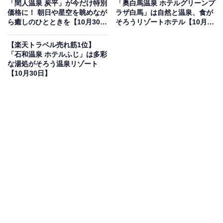
「間人温泉 炭平」が今だけ特別
「奥白馬温泉 ホテルグリーンプ
楽天トラベルでホテルを見る
価格に！ 朝日や星空を眺めなが
ラザ白馬」は自然と温泉、食が
ら癒しのひとときを【10月30
そろうリゾートホテル【10月30
日】
日】
【楽天トラベル売れ筋1位】
「石和温泉 ホテルふじ」は多彩
な湯処がそろう温泉リゾート
【10月30日】
この宿泊施設のおすすめポイントは？
ニセコ昆布温泉にある「ホテル甘露の森」は、森に抱か
れた静寂と癒やしの温泉リゾート。源泉かけ流しの露天
風呂からは四季折々の自然が望め、夜には地元の演奏家
による「森の演奏会」を楽しめます。旬の食材を使った
創作料理も好評で、心身ともにリフレッシュできる空間
です。
宿泊者からは「スタッフの温かい対応に癒やされた」
「食事がどれも美味しかった」との声が多く寄せられて