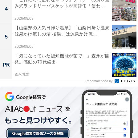
み式ランドリーバスケットが高評価「使わ...
4
楽天トラベルでは、毎月5日・10日・15日・20日・25
2026/08/03
日・30日に特別キャンペーンを実施。対象日にエントリ
【山梨県の人気日帰り温泉】「山梨日帰り温泉
ー＆予約をすると、宿泊料金が特別価格になるほか、ポ
源泉かけ流しの湯 桜湯」は源泉かけ流...
5
イント還元率もアップします。
2026/08/05
さらに、キャンペーン対象施設の中には、期間限定のス
「気になっていた認知機能が菌で…」森永が開
発。感動の70代続出
ペシャルプランや豪華特典が付く場合もあります。旅行
PR
をお得に楽しみたい方は、ぜひこの機会を活用しましょ
森永乳業
う。
Recommended by
楽天トラベルでキャンペーンを見る