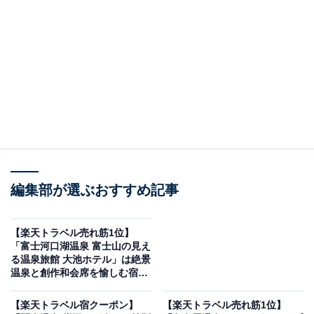
画像出典：楽天トラベル
編集部が選ぶおすすめ記事
「ニセコ昆布温泉 ホテル甘露の森」は現在500円オフの
特別価格で宿泊可能です。
【楽天トラベル売れ筋1位】
「富士河口湖温泉 富士山の見え
る温泉旅館 大池ホテル」は絶景
温泉と創作和会席を愉しむ宿
【10月31日】
【楽天トラベル宿クーポン】
【楽天トラベル売れ筋1位】