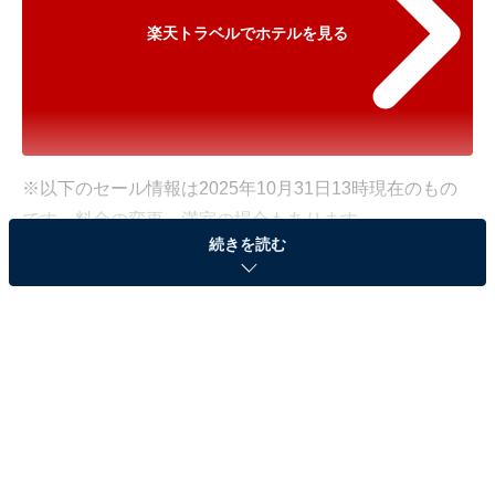
楽天トラベルでホテルを見る
※以下のセール情報は2025年10月31日13時現在のもの
です。料金の変更、満室の場合もあります。
続きを読む
※本記事で紹介している商品の購入やサービスの利用により、売上の一部が
オールアバウトに還元されることがあります。
「ニセコ昆布温泉 ホテル甘露の森」が特別価格で
登場！