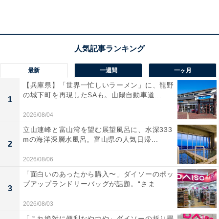
います。自然と調和した滞在を求める人にぴったりの宿
です。
最新
一週間
一ヶ月
【兵庫県】「世界一忙しいラーメン」に、龍野
の城下町を再現したSAも。山陽自動車道...
1
2026/08/04
立山連峰と富山湾を望む展望風呂に、水深333
mの海洋深層水風呂。富山県の人気日帰...
2
2026/08/06
「面白いのあったから購入〜」ダイソーのポッ
プアップランドリーバッグが話題。“さま...
3
楽天トラベルでは「5と0のつく日」キャンペーン
2026/08/03
を毎月開催中
「これ絶対に便利なやつや」ダイソーの折り畳