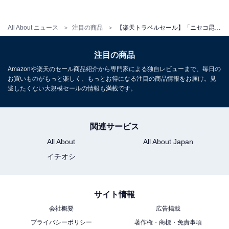
All About ニュース
注目の商品
【楽天トラベルセール】「ニセコ昆布温泉 ホテル甘露の森」が今だけ特別価格に！ 森に囲まれたホテルで素敵な演奏会も【10月31日】
注目の商品
Amazonや楽天のセール商品紹介から専門家による独自レビューまで、毎日の
お買いものがもっと楽しく、もっとお得になる注目の商品情報をお届け。見
逃したくない大規模セールの情報も満載です。
関連サービス
All About
All About Japan
イチオシ
サイト情報
会社概要
広告掲載
プライバシーポリシー
著作権・商標・免責事項