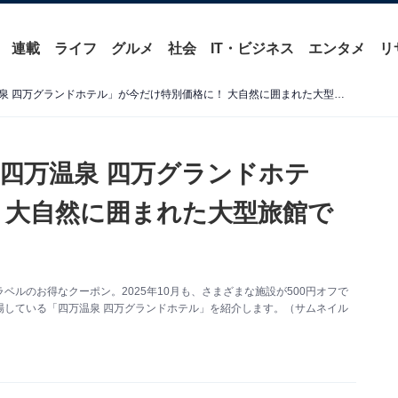
連載
ライフ
グルメ
社会
IT・ビジネス
エンタメ
リ
【楽天トラベルセール】「四万温泉 四万グランドホテル」が今だけ特別価格に！ 大自然に囲まれた大型旅館でゆったり時間【10月31日】
四万温泉 四万グランドホテ
 大自然に囲まれた大型旅館で
】
ルのお得なクーポン。2025年10月も、さまざまな施設が500円オフで
場している「四万温泉 四万グランドホテル」を紹介します。（サムネイル