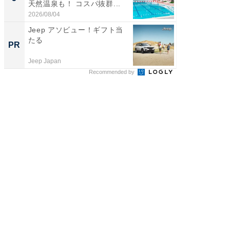
天然温泉も！ コスパ抜群...
は和の
が...
2026/08/04
2026/08/0
Jeep アソビュー！ギフト当
すべて
たる
るその
PR
PR
Jeep Japan
COCO VIL
Recommended by