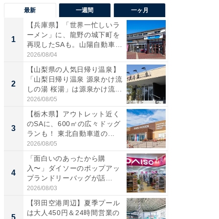
最新
一週間
一ヶ月
【兵庫県】「世界一忙しいラ
「気に
ーメン」に、龍野の城下町を
る〜」3
1
1
再現したSAも。山陽自動車
バー」
道...
好...
2026/08/04
2026/07/3
【山梨県の人気日帰り温泉】
【三重
「山梨日帰り温泉 源泉かけ流
「鈴鹿天
2
2
しの湯 桜湯」は源泉かけ流...
は100
2026/08/05
2026/08/0
【栃木県】アウトレット近く
「ミニオ
のSAに、600㎡の広々ドッグ
ッグ！ 
3
3
ランも！ 東北自動車道の...
ど、夏限
2026/08/05
2026/08/0
「面白いのあったから購
ステラ
入〜」ダイソーのポップアッ
詰め放題
4
4
プランドリーバッグが話
00円で「
題。“さま...
2026/08/03
2026/08/0
【羽田空港周辺】夏季プール
【埼玉
は大人450円＆24時間営業の
「行田天
5
5