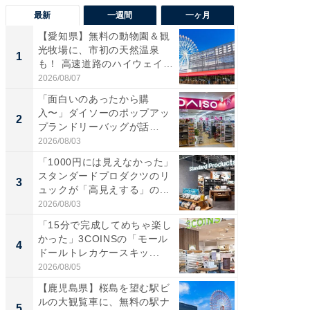
最新
一週間
一ヶ月
【愛知県】無料の動物園＆観
【兵庫
光牧場に、市初の天然温泉
ーメン
1
1
も！ 高速道路のハイウェイオ
再現した
ア...
道...
2026/08/07
2026/08/0
「面白いのあったから購
【三重
入〜」ダイソーのポップアッ
の直営
2
2
プランドリーバッグが話
ダ大判焼
題。“さま...
伊...
2026/08/03
2026/08/0
「1000円には見えなかった」
【千葉県
スタンダードプロダクツのリ
級マー
3
3
ュックが「高見えする」の...
ノベし
ー...
2026/08/03
2026/08/0
「15分で完成してめちゃ楽し
「100
かった」3COINSの「モール
スタン
4
4
ドールトレカケースキッ...
ュックが
2026/08/05
2026/08/0
【鹿児島県】桜島を望む駅ビ
立山連
ルの大観覧車に、無料の駅ナ
風呂に、
5
5