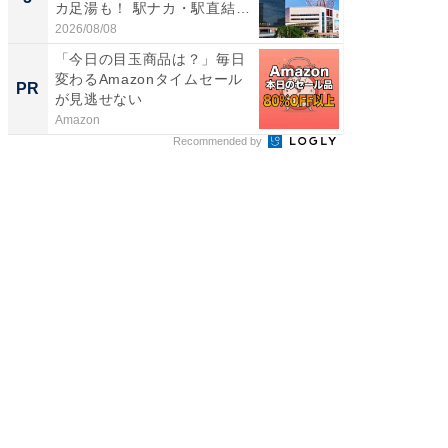
カ足湯も！ 駅ナカ・駅直結
層水風
ス...
帰...
2026/08/08
2026/08/0
「今日の目玉商品は？」毎日
「今日
変わるAmazonタイムセール
変わるA
PR
PR
が見逃せない
が見逃
Amazon
Amazon
Recommended by