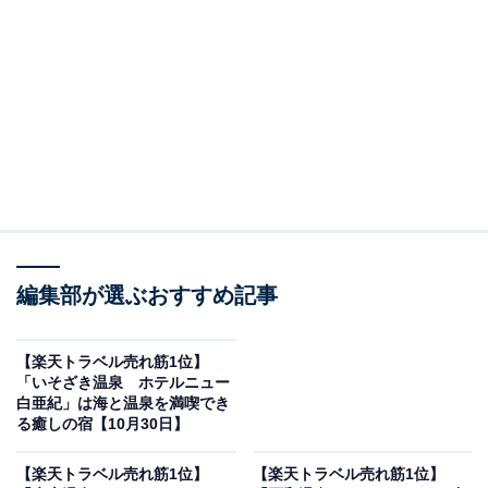
編集部が選ぶおすすめ記事
画像出典：楽天トラベル
「ホテルラフォーレ修善寺 山紫水明」は現在特別価格で
【楽天トラベル売れ筋1位】
宿泊可能です。
「いそざき温泉 ホテルニュー
白亜紀」は海と温泉を満喫でき
る癒しの宿【10月30日】
【楽天トラベル売れ筋1位】
【楽天トラベル売れ筋1位】