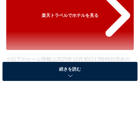
楽天トラベルでホテルを見る
※以下のセール情報は2025年10月30日17時45分現在の
ものです。料金の変更、満室の場合もあります。
続きを読む
※本記事で紹介している商品の購入やサービスの利用により、売上の一部が
オールアバウトに還元されることがあります。
「ホテルラフォーレ修善寺 山紫水明」が500円オ
フで登場！