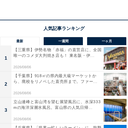
に大変癒されました」「食事もとても美味しかったで
す」と好評の声が多く寄せられています。日常を離れ、
上質な癒しを求める人にぴったりの宿です。
最新
一週間
一ヶ月
【三重県】伊勢名物「赤福」の直営店に、全国
唯一のコメダ大判焼き店も！ 東名阪・伊...
1
2026/08/06
【千葉県】918㎡の県内最大級マーケットか
ら、廃校をリノベした直売所まで。ファー...
2
2026/08/06
立山連峰と富山湾を望む展望風呂に、水深333
mの海洋深層水風呂。富山県の人気日帰...
3
2026/08/06
楽天トラベルの「クーポン祭」とは？
【兵庫県】「世界一忙しいラーメン」に、龍野