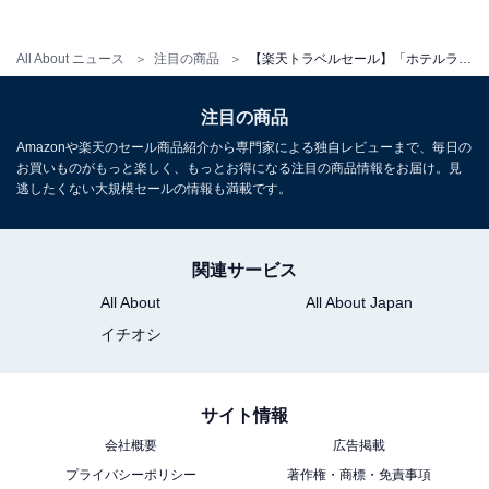
All About ニュース
注目の商品
【楽天トラベルセール】「ホテルラフォーレ修善寺 山紫水明」が今だけ特別価格に！ 富士山望む露天風呂と美食会席【10月30日】
注目の商品
Amazonや楽天のセール商品紹介から専門家による独自レビューまで、毎日の
お買いものがもっと楽しく、もっとお得になる注目の商品情報をお届け。見
逃したくない大規模セールの情報も満載です。
関連サービス
All About
All About Japan
イチオシ
サイト情報
会社概要
広告掲載
プライバシーポリシー
著作権・商標・免責事項