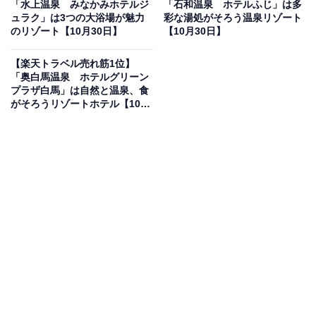
「水上温泉 みなかみホテルジ
「石和温泉 ホテルふじ」は多
ュラク」は3つの大浴場が魅力
彩な湯処がそろう温泉リゾート
楽天トラベルでホテルを見る
のリゾート【10月30日】
【10月30日】
【楽天トラベル売れ筋1位】
「奥白馬温泉 ホテルグリーン
プラザ白馬」は自然と温泉、食
がそろうリゾートホテル【10月
30日】
この宿泊施設のおすすめポイントは？
伊豆・修善寺の自然に包まれた「ホテルラフォーレ修善
寺 山紫水明」は、全室に温泉露天風呂を備えた静寂の湯
宿。天城連山を望む大浴場「森の湯」では、開放感あふ
れる内湯や露天風呂、サウナで心身を癒せます。レスト
ランでは、伊豆の海と山の幸を生かした料理が楽しめ、
季節ごとの味覚も魅力です。
宿泊者からは「露天風呂から眺める木々と周りの静けさ