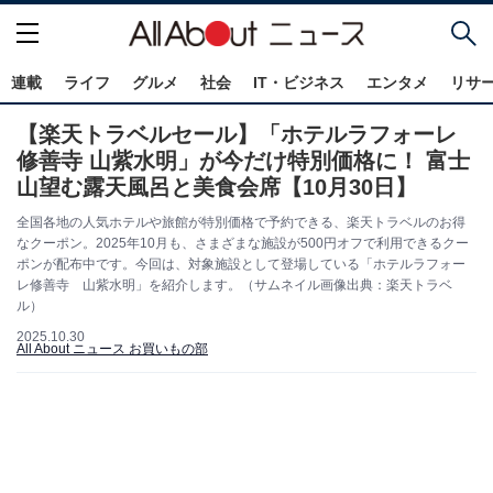
連載
ライフ
グルメ
社会
IT・ビジネス
エンタメ
リサ
【楽天トラベルセール】「ホテルラフォーレ
修善寺 山紫水明」が今だけ特別価格に！ 富士
山望む露天風呂と美食会席【10月30日】
全国各地の人気ホテルや旅館が特別価格で予約できる、楽天トラベルのお得
なクーポン。2025年10月も、さまざまな施設が500円オフで利用できるクー
ポンが配布中です。今回は、対象施設として登場している「ホテルラフォー
レ修善寺 山紫水明」を紹介します。（サムネイル画像出典：楽天トラベ
ル）
2025.10.30
All About ニュース お買いもの部