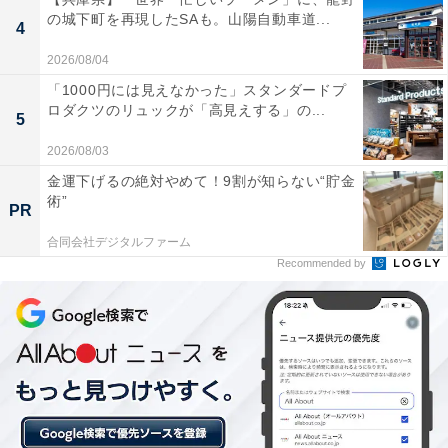
の城下町を再現したSAも。山陽自動車道...
4
楽天トラベルでは、定期的に「クーポン祭」を開催。人
気の宿やホテルを対象に、宿泊予約で使えるお得な割引
2026/08/04
クーポンを配布します。
「1000円には見えなかった」スタンダードプ
ロダクツのリュックが「高見えする」の...
5
クーポンは、国内宿泊や海外ツアー、レンタカーなど、
2026/08/03
さまざまな旅行商品で利用可能。複数のクーポンを組み
金運下げるの絶対やめて！9割が知らない“貯金
合わせて、さらに割引率をアップできる場合もありま
術”
PR
す。賢く旅の計画を立てて、お得に旅行を楽しみましょ
合同会社デジタルファーム
う。
Recommended by
楽天トラベルでクーポン祭を見る