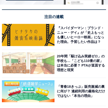
※掲載されている情報は記事公開時のものです。あらか
注目の連載
じめご了承ください。また、記事中の宿泊プランを予約
『スパイダーマン：ブランド・
すると、売上の一部がオールアバウトに還元されること
ニュー・デイ』が「史上もっと
があります。
も優しいヒーロー映画」になっ
た理由。予習したい作品は？
この記事の執筆者：
All About ニュース お買
20年間「駆け込み実績ゼロ」の
いもの部
学校も…「こども110番の家」
は本当に必要？ PTAが直面する
Amazonのセール商品から売れ筋ランキングまで、毎日のお買いも
理想と現実
のがもっと楽しく、もっとお得になる情報をお届け。編集部員によ
る独自レビューなど、ここでしか手に入らない情報も満載です。
...続きを読む
「青春18きっぷ」販売激減の裏
に何が？ 連続利用の厳格化だけ
ではない「本当の理由」
こちらもおすすめ
【楽天トラベルセール】「玉造温泉 玉造グラ