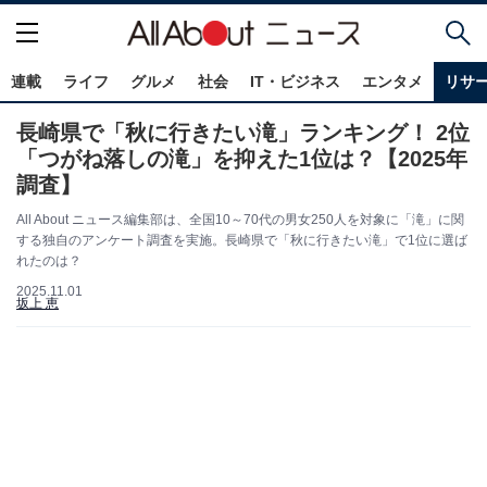
連載
ライフ
グルメ
社会
IT・ビジネス
エンタメ
リサ
長崎県で「秋に行きたい滝」ランキング！ 2位
「つがね落しの滝」を抑えた1位は？【2025年
調査】
All About ニュース編集部は、全国10～70代の男女250人を対象に「滝」に関
する独自のアンケート調査を実施。長崎県で「秋に行きたい滝」で1位に選ば
れたのは？
2025.11.01
坂上 恵