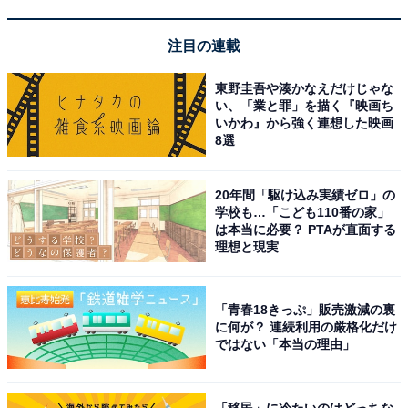
沖縄県で「秋に行きたい滝」ランキング！ 2位
「比地大滝」を抑えた1位は？【2025年調査】
注目の連載
東野圭吾や湊かなえだけじゃな
い、「業と罪」を描く『映画ち
いかわ』から強く連想した映画
8選
20年間「駆け込み実績ゼロ」の
1
2
学校も…「こども110番の家」
は本当に必要？ PTAが直面する
理想と現実
「青春18きっぷ」販売激減の裏
に何が？ 連続利用の厳格化だけ
ではない「本当の理由」
「移民」に冷たいのはどっちな