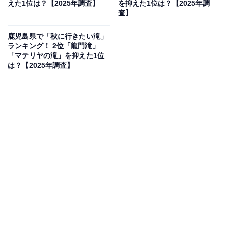
えた1位は？【2025年調査】
を抑えた1位は？【2025年調
査】
鹿児島県で「秋に行きたい滝」
ランキング！ 2位「龍門滝」
「マテリヤの滝」を抑えた1位
は？【2025年調査】
1位：轟の滝／89票
1位は「轟の滝」でした。「轟の滝」は諫早市にある名
瀑で、「日本の滝百選」にも選ばれた長崎県を代表する
観光スポットです。三段に流れ落ちる滝は、秋には紅葉
とともに幻想的な景観を見せ、多くの観光客を魅了して
います。