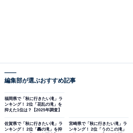
2位は「つがね落しの滝」でした。長崎県西海市に位置
するこの滝は、高さ約25メートルから勢いよく水が流れ
落ちる迫力満点の名所。秋には周囲の木々が赤や黄に染
まり、滝とのコントラストが美しいと人気です。
回答者からは「つがね落としの意味を知りたいので」
（50代男性／茨城県）、「削られた岩場が他にはない見
応えのある形をしているから」（30代男性／大阪府）、
「普通の滝と違って、滝壺がなく、下に落ちた水が飛び
編集部が選ぶおすすめ記事
散るのがまた見物だと思うからです」（20代女性／佐賀
県）などのコメントがありました。
福岡県で「秋に行きたい滝」ラ
ンキング！ 2位「花乱の滝」を
抑えた1位は？【2025年調査】
佐賀県で「秋に行きたい滝」ラ
宮崎県で「秋に行きたい滝」ラ
ンキング！ 2位「轟の滝」を抑
ンキング！ 2位「うのこの滝」