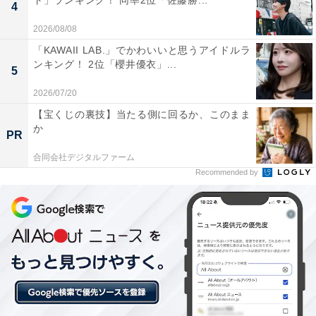
ト」ランキング！ 同率2位「佐藤勝...
4
4位までの全ランキング結果を見
次ページ
2026/08/08
る
「KAWAII LAB.」でかわいいと思うアイドルラ
ンキング！ 2位「櫻井優衣」...
5
2026/07/20
【宝くじの裏技】当たる側に回るか、このまま
か
PR
合同会社デジタルファーム
Recommended by
こちらもおすすめ