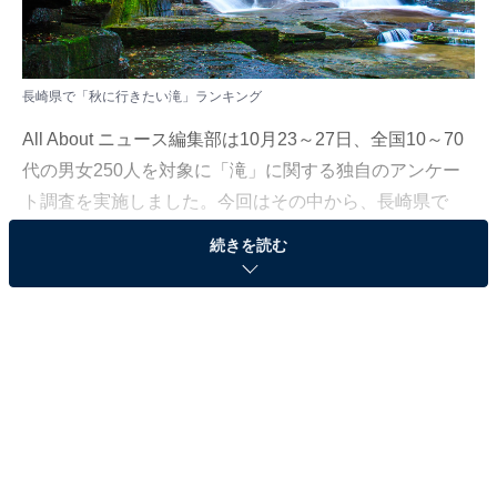
長崎県で「秋に行きたい滝」ランキング
All About ニュース編集部は10月23～27日、全国10～70
代の男女250人を対象に「滝」に関する独自のアンケー
ト調査を実施しました。今回はその中から、長崎県で
「秋に行きたい滝」を紹介します！
続きを読む
＞4位までの全ランキング結果を見る
※本調査は全国250人を対象に実施したもので、結果は
回答者の意見を集計したものであり、全体の意見を断定
的に示すものではありません
2位：つがね落しの滝／81票