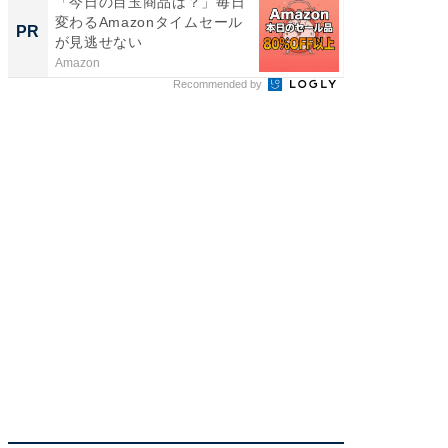
「今日の目玉商品は？」毎日
「え、
変わるAmazonタイムセール
の？」8
PR
PR
が見逃せない
場！Ama
Amazon
Amazon
Recommended by