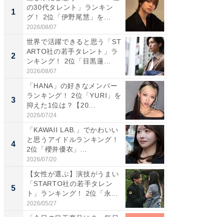
の30代タレント」ランキン
の若手
1
1
グ！ 2位「伊野尾慧」を...
グ！ 2
2026/08/07
2026/08/0
世界で活躍できると思う「ST
「パフ
ARTO社の若手タレント」ラ
思うST
2
2
ンキング！ 2位「目黒蓮...
ンキング
2026/08/07
2026/08/0
「HANA」の好きなメンバー
ギャップ
ランキング！ 2位「YURI」を
RTO社
3
3
抑えた1位は？【20...
キング！
2026/07/24
2026/08/0
「KAWAII LAB.」でかわいい
癒し系だ
と思うアイドルランキング！
の30代
4
4
2位「櫻井優衣」...
グ！ 2
2026/07/20
2026/08/0
【女性が選ぶ】演技がうまい
「ファン
「STARTO社の若手タレン
ARTO
5
5
ト」ランキング！ 2位「永...
グ！ 2
2026/05/27
2026/08/0