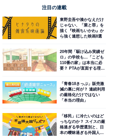
注目の連載
東野圭吾や湊かなえだけ
じゃない、「業と罪」を
描く『映画ちいかわ』か
ら強く連想した映画8選
20年間「駆け込み実績ゼ
ロ」の学校も…「こども
110番の家」は本当に必
要？ PTAが直面する理想
と現実
「青春18きっぷ」販売激
減の裏に何が？ 連続利用
の厳格化だけではない
「本当の理由」
「移民」に冷たいのはど
っちなのか？ スイスの厳
格過ぎる学歴選別と、日
本の曖昧過ぎる外国人政