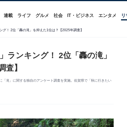
連載
ライフ
グルメ
社会
IT・ビジネス
エンタメ
リ
グ！ 2位「轟の滝」を抑えた1位は？【2025年調査】
」ランキング！ 2位「轟の滝」
年調査】
0人を対象に「滝」に関する独自のアンケート調査を実施。佐賀県で「秋に行きたい