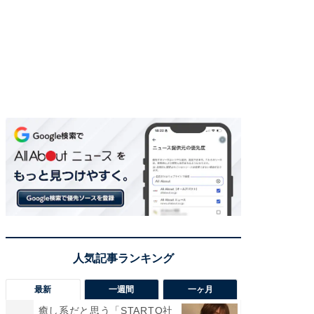
最新
一週間
一ヶ月
癒し系だと思う「STARTO社
癒し系だ