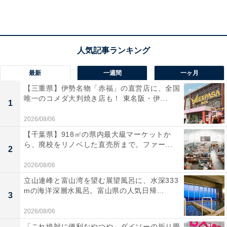
配りが温かい」と好評。温泉と郷土料理を楽しみなが
ら、雪国ならではのゆるやかな時間を過ごしたい人にぴ
ったりの宿です。
最新
一週間
一ヶ月
【三重県】伊勢名物「赤福」の直営店に、全国
唯一のコメダ大判焼き店も！ 東名阪・伊...
1
2026/08/06
【千葉県】918㎡の県内最大級マーケットか
ら、廃校をリノベした直売所まで。ファー...
2
2026/08/06
立山連峰と富山湾を望む展望風呂に、水深333
mの海洋深層水風呂。富山県の人気日帰...
3
2026/08/06
楽天トラベルでは「5と0のつく日」キャンペーン
「これ絶対に便利なやつや」ダイソーの折り畳