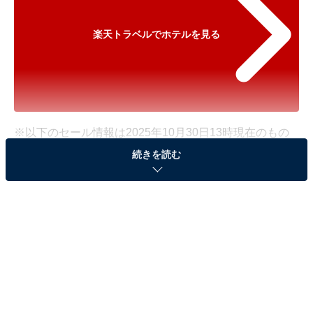
楽天トラベルでホテルを見る
※以下のセール情報は2025年10月30日13時現在のもの
です。料金の変更、満室の場合もあります。
続きを読む
※本記事で紹介している商品の購入やサービスの利用により、売上の一部が
オールアバウトに還元されることがあります。
「津南駅前温泉 花とほたる 湯のさと 雪国」が特
別価格で登場！