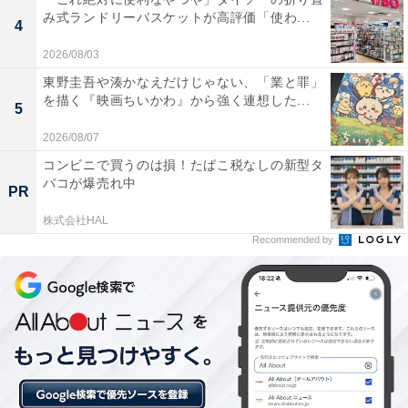
を毎月開催中
み式ランドリーバスケットが高評価「使わ...
4
楽天トラベルでは、毎月5日・10日・15日・20日・25
2026/08/03
日・30日に特別キャンペーンを実施。対象日にエントリ
東野圭吾や湊かなえだけじゃない、「業と罪」
を描く『映画ちいかわ』から強く連想した...
ー＆予約をすると、宿泊料金が特別価格になるほか、ポ
5
イント還元率もアップします。
2026/08/07
コンビニで買うのは損！たばこ税なしの新型タ
さらに、キャンペーン対象施設の中には、期間限定のス
バコが爆売れ中
PR
ペシャルプランや豪華特典が付く場合もあります。旅行
株式会社HAL
をお得に楽しみたい方は、ぜひこの機会を活用しましょ
Recommended by
う。
楽天トラベルでキャンペーンを見る