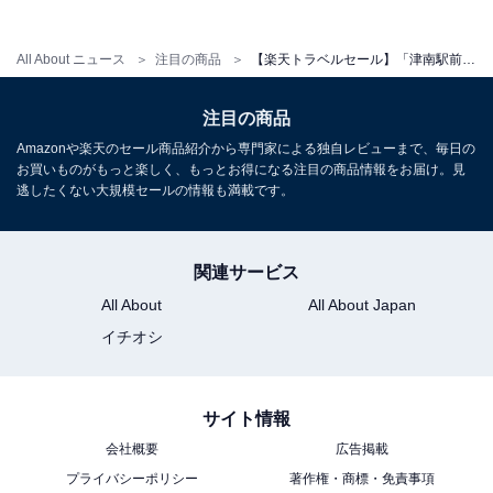
All About ニュース
注目の商品
【楽天トラベルセール】「津南駅前温泉 花とほたる 湯のさと 雪国」が今だけ特別価格に！ ぬくもりを感じる和風の宿【10月30日】
注目の商品
Amazonや楽天のセール商品紹介から専門家による独自レビューまで、毎日の
お買いものがもっと楽しく、もっとお得になる注目の商品情報をお届け。見
逃したくない大規模セールの情報も満載です。
関連サービス
All About
All About Japan
イチオシ
サイト情報
会社概要
広告掲載
プライバシーポリシー
著作権・商標・免責事項