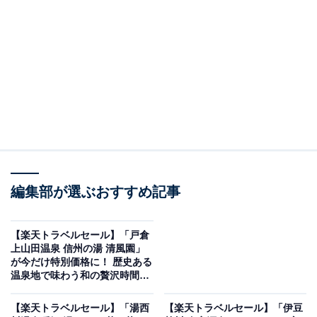
編集部が選ぶおすすめ記事
画像出典：楽天トラベル
「津南駅前温泉 花とほたる 湯のさと 雪国」は現在500円
【楽天トラベルセール】「戸倉
オフの特別価格で宿泊可能です。
上山田温泉 信州の湯 清風園」
が今だけ特別価格に！ 歴史ある
温泉地で味わう和の贅沢時間
【10月29日】
【楽天トラベルセール】「湯西
【楽天トラベルセール】「伊豆