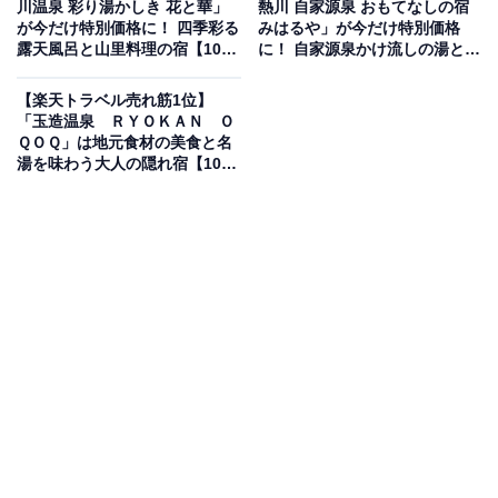
川温泉 彩り湯かしき 花と華」
熱川 自家源泉 おもてなしの宿
が今だけ特別価格に！ 四季彩る
みはるや」が今だけ特別価格
楽天トラベルでホテルを見る
露天風呂と山里料理の宿【10月
に！ 自家源泉かけ流しの湯と海
29日】
を望む癒し宿【10月29日】
【楽天トラベル売れ筋1位】
「玉造温泉 ＲＹＯＫＡＮ Ｏ
ＱＯＱ」は地元食材の美食と名
湯を味わう大人の隠れ宿【10月
29日】
この宿泊施設のおすすめポイントは？
津南駅から徒歩約4分にある「津南駅前温泉 花とほたる
湯のさと 雪国」は、ぬくもりを感じる和風旅館。源泉か
け流しの湯は肌にやさしい弱アルカリ性単純温泉で、露
天風呂からは四季折々の山並みを望めます。地元産のコ
シヒカリや山の幸を使った田舎料理「ばばちゃんの鯉こ
く」も評判で、素朴ながら心に残る味わいです。
宿泊者からは「静かで落ち着く雰囲気」「スタッフの心