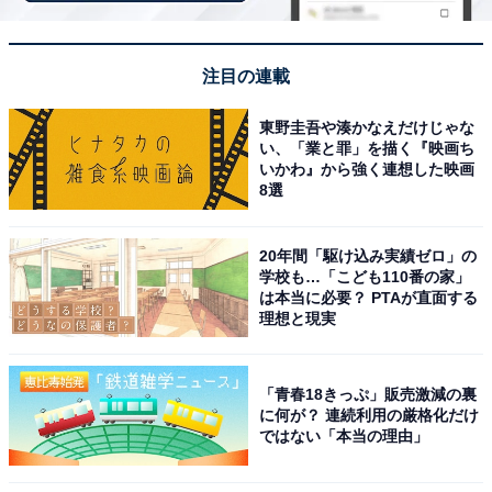
注目の連載
※掲載されている情報は記事公開時のものです。あらか
じめご了承ください。 また、記事中の宿泊プランを予約
東野圭吾や湊かなえだけじゃな
い、「業と罪」を描く『映画ち
すると、売上の一部がオールアバウトに還元されること
いかわ』から強く連想した映画
があります
8選
この記事の執筆者：
All About ニュース お買
20年間「駆け込み実績ゼロ」の
学校も…「こども110番の家」
いもの部
は本当に必要？ PTAが直面する
理想と現実
Amazonのセール商品から売れ筋ランキングまで、毎日のお買いも
のがもっと楽しく、もっとお得になる情報をお届け。編集部員によ
る独自レビューなど、ここでしか手に入らない情報も満載です。
...続きを読む
「青春18きっぷ」販売激減の裏
に何が？ 連続利用の厳格化だけ
ではない「本当の理由」
こちらもおすすめ