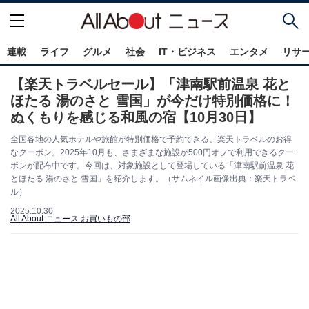
連載
ライフ
グルメ
社会
IT・ビジネス
エンタメ
リサ
【楽天トラベルセール】「津南駅前温泉 花と
ほたる 湯のさと 雪国」が今だけ特別価格に！
ぬくもりを感じる和風の宿【10月30日】
全国各地の人気ホテルや旅館が特別価格で予約できる、楽天トラベルのお得
なクーポン。2025年10月も、さまざまな施設が500円オフで利用できるクー
ポンが配布中です。今回は、対象施設として登場している「津南駅前温泉 花
とほたる 湯のさと 雪国」を紹介します。（サムネイル画像出典：楽天トラベ
ル）
2025.10.30
All About ニュース お買いもの部