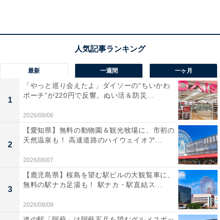
宿泊者からは「夕食は一品ずつこっていて、見て食べて
満足でした」「お風呂もお湯が最高で、サウナもあり良
かったです」との声が寄せられています。伝統のもてな
しと自然の恵みを満喫できる温泉宿です。
最新
一週間
一ヶ月
「やっと巡り会えたよ」ダイソーの“ちいかわ
ポーチ”が220円で反響。ぬい活＆防災...
1
2026/08/06
【愛知県】無料の動物園＆観光牧場に、市初の
天然温泉も！ 高速道路のハイウェイオア...
2
2026/08/07
【鹿児島県】桜島を望む駅ビルの大観覧車に、
無料の駅ナカ足湯も！ 駅ナカ・駅直結ス...
3
2026/08/08
道の駅「阿蘇」は阿蘇五岳を望むグルメスポッ