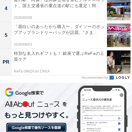
楽天トラベルの「クーポン祭」とは？
ト。国土交通省の重点道の駅にも選定｜阿...
4
楽天トラベルでは、定期的に「クーポン祭」を開催。人
2026/08/08
気の宿やホテルを対象に、宿泊予約で使えるお得な割引
「面白いのあったから購入〜」ダイソーのポッ
プアップランドリーバッグが話題。“さま...
クーポンを配布します。
5
2026/08/03
クーポンは、国内宿泊や海外ツアー、レンタカーなど、
特別な名入れギフトも！ 銀座で選ぶReFaの上
さまざまな旅行商品で利用可能。複数のクーポンを組み
質ケア
PR
合わせて、さらに割引率をアップできる場合もありま
ReFa GINZA on CREA
す。賢く旅の計画を立てて、お得に旅行を楽しみましょ
Recommended by
う。
楽天トラベルでクーポン祭を見る