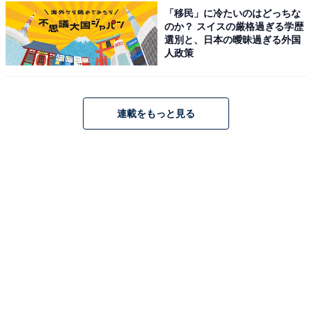
「移民」に冷たいのはどっちな
のか？ スイスの厳格過ぎる学歴
こちらもおすすめ
選別と、日本の曖昧過ぎる外国
【楽天トラベルセール】「伊豆熱川 自家源
人政策
泉 おもてなしの宿 みはるや」が今だけ特別
価格に！ 自家源泉かけ流しの湯と海を望む癒し
宿【10月29日】
連載をもっと見る