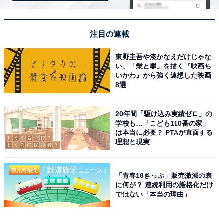
注目の連載
東野圭吾や湊かなえだけじゃな
い、「業と罪」を描く『映画ち
※掲載されている情報は記事公開時のものです。あらか
いかわ』から強く連想した映画
8選
じめご了承ください。
また、記事中の宿泊プランを予約すると、売上の一部が
20年間「駆け込み実績ゼロ」の
オールアバウトに還元されることがあります。
学校も…「こども110番の家」
は本当に必要？ PTAが直面する
理想と現実
この記事の執筆者：
All About ニュース お買
いもの部
「青春18きっぷ」販売激減の裏
Amazonのセール商品から売れ筋ランキングまで、毎日のお買いも
に何が？ 連続利用の厳格化だけ
のがもっと楽しく、もっとお得になる情報をお届け。編集部員によ
ではない「本当の理由」
る独自レビューなど、ここでしか手に入らない情報も満載です。
...続きを読む