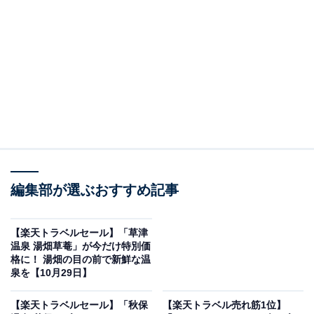
編集部が選ぶおすすめ記事
画像出典：楽天トラベル
「戸倉上山田温泉 信州の湯 清風園」は現在特別価格
【楽天トラベルセール】「草津
で宿泊可能です。
温泉 湯畑草菴」が今だけ特別価
格に！ 湯畑の目の前で新鮮な温
泉を【10月29日】
【楽天トラベルセール】「秋保
【楽天トラベル売れ筋1位】