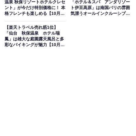
温泉 秋保リゾートホテルクレセ
「ホテル＆スパ アンダリゾー
ント」が今だけ特別価格に！ 本
ト伊豆高原」は南国バリの雰囲
楽天トラベルでホテルを見る
格フレンチも楽しめる【10月29
気漂うオールインクルーシブの
日】
温泉リゾート【10月29日】
【楽天トラベル売れ筋1位】
「仙台 秋保温泉 ホテル瑞
鳳」は雄大な庭園露天風呂と多
彩なバイキングが魅力【10月29
日】
この宿泊施設のおすすめポイントは？
千曲川のほとりに佇む「信州の湯 清風園」は、昭和三年
創業の老舗旅館。自家源泉から湧く良質な湯をかけ流し
で楽しめ、開放感あふれる大浴場や露天風呂、貸切風呂
など多彩な湯処が魅力です。千曲川の清流を望む客室で
は、信州の自然と穏やかな時間に心癒やされます。料理
は地産地消にこだわり、旬の味覚を丁寧に仕立てた信州
会席が好評です。