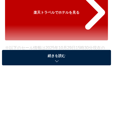
楽天トラベルでホテルを見る
※以下のセール情報は2025年10月29日15時30分現在の
ものです。料金の変更、満室の場合もあります。
続きを読む
※本記事で紹介している商品の購入やサービスの利用により、売上の一部が
オールアバウトに還元されることがあります。
「戸倉上山田温泉 信州の湯 清風園」が500円オ
フで登場！