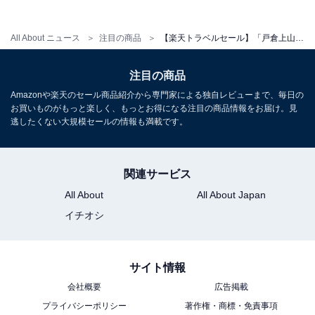
All About ニュース
注目の商品
【楽天トラベルセール】「戸倉上山田温泉 信州の湯 清風園」が今だけ特別価格に！ 歴史ある温泉地で味わう和の贅沢時間【10月29日】
注目の商品
Amazonや楽天のセール商品紹介から専門家による独自レビューまで、毎日の
お買いものがもっと楽しく、もっとお得になる注目の商品情報をお届け。見
逃したくない大規模セールの情報も満載です。
関連サービス
All About
All About Japan
イチオシ
サイト情報
会社概要
広告掲載
プライバシーポリシー
著作権・商標・免責事項