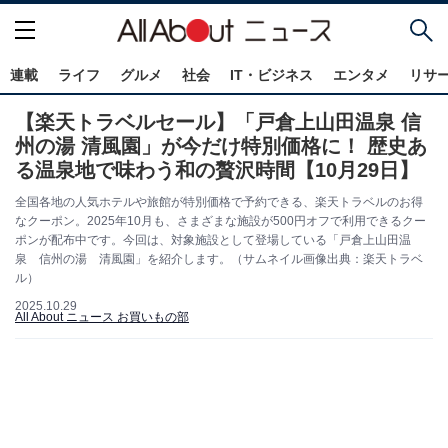
連載
ライフ
グルメ
社会
IT・ビジネス
エンタメ
リサ
【楽天トラベルセール】「戸倉上山田温泉 信
州の湯 清風園」が今だけ特別価格に！ 歴史あ
る温泉地で味わう和の贅沢時間【10月29日】
全国各地の人気ホテルや旅館が特別価格で予約できる、楽天トラベルのお得
なクーポン。2025年10月も、さまざまな施設が500円オフで利用できるクー
ポンが配布中です。今回は、対象施設として登場している「戸倉上山田温
泉 信州の湯 清風園」を紹介します。（サムネイル画像出典：楽天トラベ
ル）
2025.10.29
All About ニュース お買いもの部