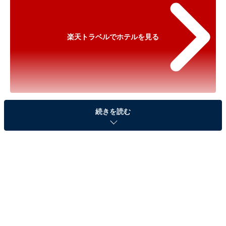
楽天トラベルでホテルを見る
※以下のセール情報は2025年10月29日15時30分現在の
続きを読む
ものです。料金の変更、満室の場合もあります。
※本記事で紹介している商品の購入やサービスの利用により、売上の一部が
オールアバウトに還元されることがあります。
「伊豆熱川 自家源泉 おもてなしの宿 みはるや」
が500円オフで登場！