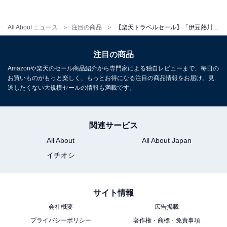
All About ニュース
注目の商品
【楽天トラベルセール】「伊豆熱川 自家源泉 おもてなしの宿 みはるや」が今だけ特別価格に！ 自家源泉かけ流しの湯と海を望む癒し宿【10月29日】
注目の商品
Amazonや楽天のセール商品紹介から専門家による独自レビューまで、毎日の
お買いものがもっと楽しく、もっとお得になる注目の商品情報をお届け。見
逃したくない大規模セールの情報も満載です。
関連サービス
All About
All About Japan
イチオシ
サイト情報
会社概要
広告掲載
プライバシーポリシー
著作権・商標・免責事項