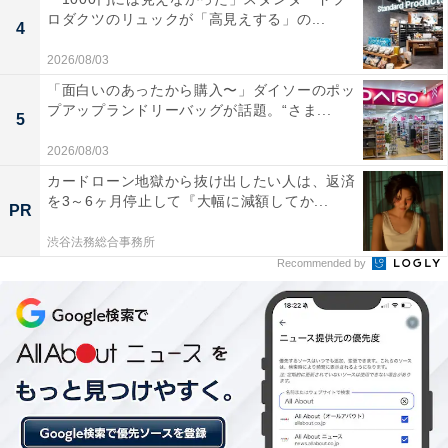
気の宿やホテルを対象に、宿泊予約で使えるお得な割引
ロダクツのリュックが「高見えする」の...
4
クーポンを配布します。
2026/08/03
「面白いのあったから購入〜」ダイソーのポッ
クーポンは、国内宿泊や海外ツアー、レンタカーなど、
プアップランドリーバッグが話題。“さま...
5
さまざまな旅行商品で利用可能。複数のクーポンを組み
2026/08/03
合わせて、さらに割引率をアップできる場合もありま
カードローン地獄から抜け出したい人は、返済
す。賢く旅の計画を立てて、お得に旅行を楽しみましょ
を3～6ヶ月停止して『大幅に減額してか...
PR
う。
渋谷法務総合事務所
Recommended by
楽天トラベルでクーポン祭を見る