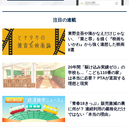
※掲載されている情報は記事公開時のものです。あらか
じめご了承ください。
注目の連載
また、記事中の宿泊プランを予約すると、売上の一部が
オールアバウトに還元されることがあります。
東野圭吾や湊かなえだけじゃな
い、「業と罪」を描く『映画ち
いかわ』から強く連想した映画
この記事の執筆者：
All About ニュース お買
8選
いもの部
20年間「駆け込み実績ゼロ」の
Amazonのセール商品から売れ筋ランキングまで、毎日のお買いも
学校も…「こども110番の家」
のがもっと楽しく、もっとお得になる情報をお届け。編集部員によ
は本当に必要？ PTAが直面する
る独自レビューなど、ここでしか手に入らない情報も満載です。
...続きを読む
理想と現実
「青春18きっぷ」販売激減の裏
こちらもおすすめ
に何が？ 連続利用の厳格化だけ
【楽天トラベルセール】「戸倉上山田温泉 信州
ではない「本当の理由」
の湯 清風園」が今だけ特別価格に！ 歴史ある温
泉地で味わう和の贅沢時間【10月29日】