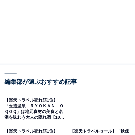
編集部が選ぶおすすめ記事
画像出典：楽天トラベル
【楽天トラベル売れ筋1位】
「伊豆熱川 自家源泉 おもてなしの宿 みはるや」は現在
「玉造温泉 ＲＹＯＫＡＮ Ｏ
特別価格で宿泊可能です。
ＱＯＱ」は地元食材の美食と名
湯を味わう大人の隠れ宿【10月
29日】
【楽天トラベル売れ筋1位】
【楽天トラベルセール】「秋保