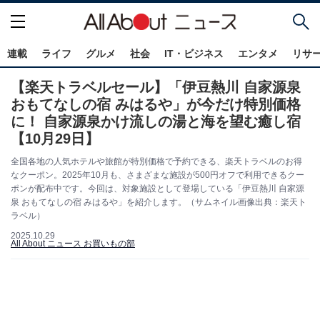
連載
ライフ
グルメ
社会
IT・ビジネス
エンタメ
リサ
【楽天トラベルセール】「伊豆熱川 自家源泉
おもてなしの宿 みはるや」が今だけ特別価格
に！ 自家源泉かけ流しの湯と海を望む癒し宿
【10月29日】
全国各地の人気ホテルや旅館が特別価格で予約できる、楽天トラベルのお得
なクーポン。2025年10月も、さまざまな施設が500円オフで利用できるクー
ポンが配布中です。今回は、対象施設として登場している「伊豆熱川 自家源
泉 おもてなしの宿 みはるや」を紹介します。（サムネイル画像出典：楽天ト
ラベル）
2025.10.29
All About ニュース お買いもの部