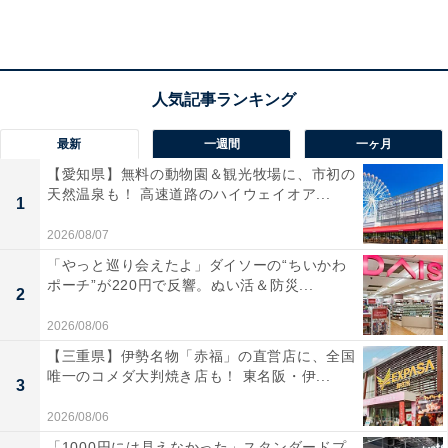
色を静かに楽しみたい人におすすめです。
最新
一週間
一ヶ月
【愛知県】無料の動物園＆観光牧場に、市初の
天然温泉も！ 高速道路のハイウェイオア...
1
2026/08/07
「やっと巡り会えたよ」ダイソーの“ちいかわ
ポーチ”が220円で反響。ぬい活＆防災...
2
2026/08/06
【三重県】伊勢名物「赤福」の直営店に、全国
唯一のコメダ大判焼き店も！ 東名阪・伊...
楽天トラベルの「クーポン祭」とは？
3
2026/08/06
楽天トラベルでは、定期的に「クーポン祭」を開催。人
「1000円には見えなかった」スタンダードプ