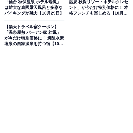
「仙台 秋保温泉 ホテル瑞鳳」
温泉 秋保リゾートホテルクレセ
は雄大な庭園露天風呂と多彩な
ント」が今だけ特別価格に！ 本
バイキングが魅力【10月29日】
格フレンチも楽しめる【10月29
楽天トラベルでホテルを見る
日】
【楽天トラベル宿クーポン】
「温泉屋敷 バーデン家 壮鳳」
が今だけ特別価格に！ 炭酸水素
塩泉の自家源泉を持つ宿【10月
28日】
この宿泊施設のおすすめポイントは？
伊豆熱川温泉の高台にある「おもてなしの宿 みはるや」
は、自家源泉のかけ流し湯と眺望自慢の宿。肌にやさし
い美肌の湯を、海を望む露天風呂で堪能できます。新鮮
な地魚を中心とした料理や、家庭的なもてなしも魅力で
す。
宿泊者からは「お湯がとても良い」「女将さんの心配り
に癒された」との声が寄せられています。温泉と海の景