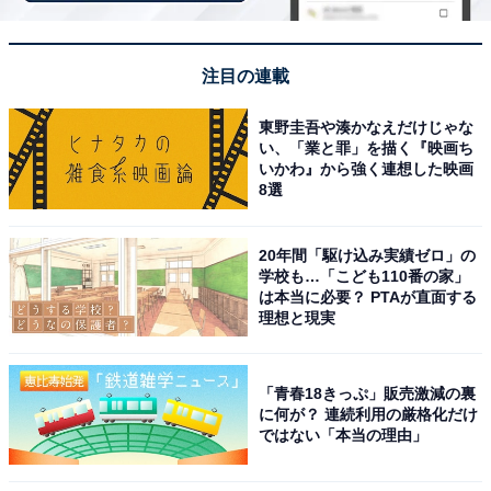
注目の連載
東野圭吾や湊かなえだけじゃな
い、「業と罪」を描く『映画ち
いかわ』から強く連想した映画
8選
20年間「駆け込み実績ゼロ」の
学校も…「こども110番の家」
は本当に必要？ PTAが直面する
理想と現実
こちらもおすすめ
「青春18きっぷ」販売激減の裏
に何が？ 連続利用の厳格化だけ
「老後に住みたい」と思う山口県の市ランキン
ではない「本当の理由」
グ！ 2位「山口市」を抑えた1位は？ 【2025年
調査】