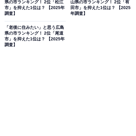
県の市ランキング！ 2位「松江
山県の市ランキング！ 2位「有
静かな住宅街が広がっていて、老後の穏やかな暮らしに
市」を抑えた1位は？ 【2025年
田市」を抑えた1位は？ 【2025
ぴったりだから」（50代男性／広島県）、「自然環境が
調査】
年調査】
豊かで、落ち着いた住宅街が多いため、穏やかでストレ
「老後に住みたい」と思う広島
スの少ない老後生活が送れる」（50代男性／東京都）、
県の市ランキング！ 2位「尾道
「閑静な住宅街と自然の豊かさが高く評価されていま
市」を抑えた1位は？ 【2025年
調査】
す」（60代男性／香川県）といった声が集まりました。