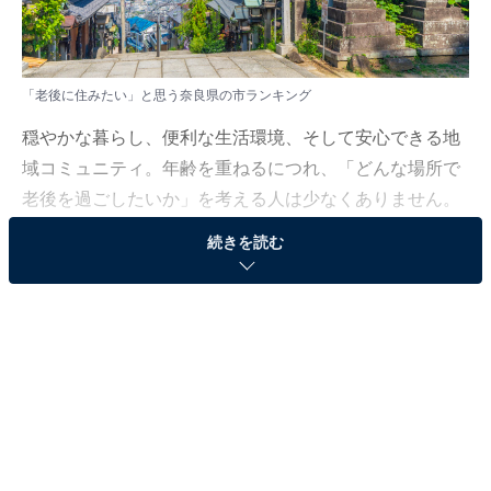
「老後に住みたい」と思う奈良県の市ランキング
穏やかな暮らし、便利な生活環境、そして安心できる地
域コミュニティ。年齢を重ねるにつれ、「どんな場所で
老後を過ごしたいか」を考える人は少なくありません。
移住先や定住先として注目を集める街には、どんな魅力
続きを読む
があるのでしょうか。
All About ニュース編集部では、2025年10月22〜25日の
期間、全国10〜70代の男女250人を対象に、「老後に住
みたい」市に関するアンケートを実施しました。
その中から、「老後に住みたい」と思う奈良県の市ラン
キングの結果をご紹介します。