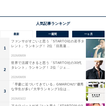
1位：奈良市／145票
奈良県の県庁所在地であり、古都として世界遺産を多数
最新
一週間
一ヶ月
擁する奈良市。東大寺や奈良公園など、歴史的な文化財
ファンサがすごいと思う「STARTO社の若手タ
と豊かな自然が調和した環境が魅力です。医療機関や商
レント」ランキング！ 2位「目黒蓮...
1
業施設、公共交通機関などの都市インフラが整ってお
2026/08/09
り、日常生活に不便がありません。歴史や文化に触れな
世界で活躍できると思う「STARTO社の30代
がら、穏やかで落ち着いた老後を過ごせる点が大きな強
タレント」ランキング！ 2位「ジェ...
2
みです。また、観光地としての魅力も高く、生涯を通じ
2026/08/09
て飽きることなく生活を楽しめるでしょう。
「早慶に近づいてきている」GMARCHの“優秀
な学生が多い”大学ランキング1位は...
回答者からは「交通利便性が高く車が無くても生活に支
3
障がないから」（40代女性／兵庫県）、「史跡がたくさ
2026/03/22
んあって、散歩が楽しそう」（40代男性／兵庫県）、
アクロバットがすごいと思う「STARTO社の3