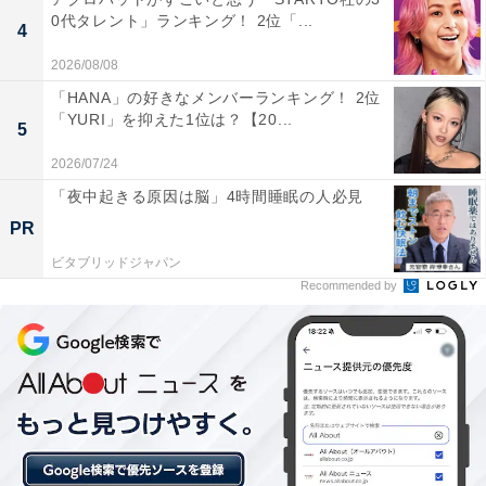
0代タレント」ランキング！ 2位「...
「歴史や自然が身近で、落ち着いた雰囲気の中ゆったり
4
暮らせそうだから」（30代女性／東京都）といった声が
2026/08/08
集まりました。
「HANA」の好きなメンバーランキング！ 2位
「YURI」を抑えた1位は？【20...
5
※回答者からのコメントは原文ママです
2026/07/24
「夜中起きる原因は脳」4時間睡眠の人必見
PR
この記事の執筆者：
坂上 恵
ビタブリッドジャパン
Recommended by
All About ニュースの編集者。オールアバウトに入社後、SNSトレン
ドにフォーカスした記事執筆やSEOライティングの経験を経て、の
ちにAll About ニュースチームのメンバーに加入。現在は旅行・カル
...続きを読む
チャー・エンタメなどを中心に企画編集を担当。東京都出身。居酒
屋巡りとスポーツ観戦が生きがい。
次ページ
8位までのランキング結果を見る