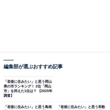
＞8位までの全ランキング結果を見る
2位：生駒市／31票
奈良県の北西部に位置する生駒市は、大阪府との県境に
近く、関西圏のベッドタウンとしての性格を持っていま
す。生駒山などの自然に恵まれつつも、近鉄線などの交
通網が発達しており、大阪方面へのアクセスが良いのが
魅力です。都市部への利便性と自然の豊かさを両立して
編集部が選ぶおすすめ記事
いるため、老後も活動的でありたいと考える人に適して
います。比較的治安が良いことや、生活に必要な施設が
「老後に住みたい」と思う岡山
県の市ランキング！ 2位「岡山
揃っている点も人気の理由でしょう。
市」を抑えた1位は？ 【2025年
調査】
回答者からは「大阪へのアクセスが抜群で、自然と都市
「老後に住みたい」と思う島根
「老後に住みたい」と思う和歌
機能がほどよく共存していて、教育環境や治安も良く、