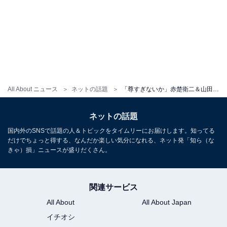
All About ニュース
ネットの話題
「尊すぎないか」赤楚衛二＆山田裕貴のツーショットに反響！ 「胸熱！」「あまりにもイケメン」
ネットの話題
国内外のSNSで話題の人＆トピックをタイムリーにお届けします。知ってる
だけでちょっと得する、なんだか楽しい気分になれる、ネット発「知ら（な
きゃ）損」ニュースが盛りだくさん。
関連サービス
All About
All About Japan
イチオシ