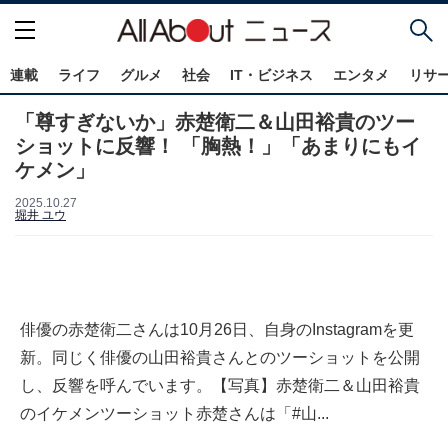
連載
ライフ
グルメ
社会
IT・ビジネス
エンタメ
リサ
「尊すぎないか」赤楚衛二＆山田裕貴のツー
ショットに反響！ 「胸熱！」「あまりにもイ
ケメン」
2025.10.27
堀井 ユウ
俳優の赤楚衛二さんは10月26日、自身のInstagramを更
新。同じく俳優の山田裕貴さんとのツーショットを公開
し、反響を呼んでいます。【写真】赤楚衛二＆山田裕貴
のイケメンツーショット赤楚さんは「#山...