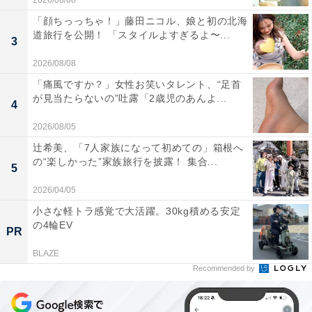
2026/08/08
「顔ちっっちゃ！」藤田ニコル、娘と初の北海
道旅行を公開！ 「スタイルよすぎるよ〜...
3
2026/08/08
「痛風ですか？」女性お笑いタレント、“足首
が見当たらないの”吐露「2歳児のあんよ...
4
2026/08/05
辻希美、「7人家族になって初めての」箱根へ
の“楽しかった”家族旅行を披露！ 集合...
5
2026/04/05
小さな軽トラ感覚で大活躍。30kg積める安定
の4輪EV
PR
BLAZE
Recommended by