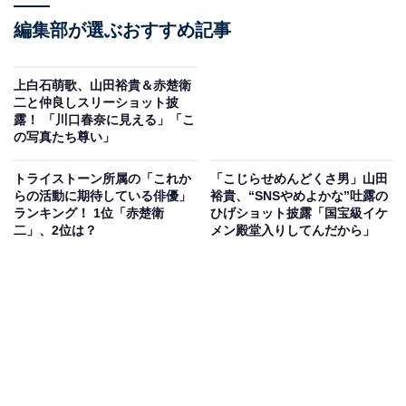
編集部が選ぶおすすめ記事
上白石萌歌、山田裕貴＆赤楚衛
二と仲良しスリーショット披
露！ 「川口春奈に見える」「こ
の写真たち尊い」
トライストーン所属の「これか
「こじらせめんどくさ男」山田
らの活動に期待している俳優」
裕貴、“SNSやめよかな”吐露の
ランキング！ 1位「赤楚衛
ひげショット披露「国宝級イケ
二」、2位は？
メン殿堂入りしてんだから」