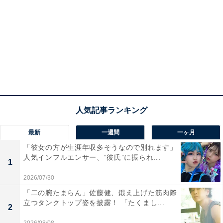
最新
一週間
一ヶ月
「彼女の方が生涯年収多そうなので別れます」
人気インフルエンサー、“彼氏”に振られ...
1
2026/07/30
「二の腕たまらん」佐藤健、鍛え上げた筋肉際
立つタンクトップ姿を披露！ 「たくまし...
2