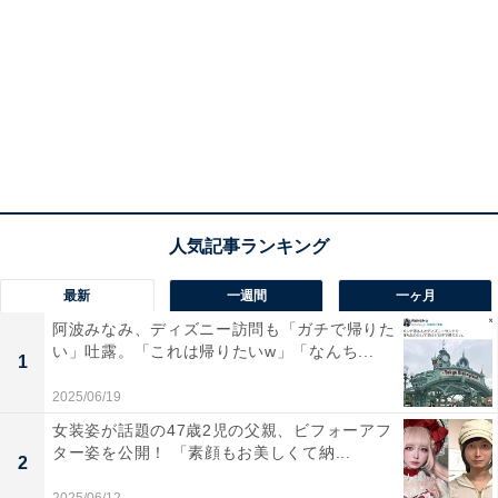
最新
一週間
一ヶ月
阿波みなみ、ディズニー訪問も「ガチで帰りた
い」吐露。「これは帰りたいw」「なんち...
1
2025/06/19
女装姿が話題の47歳2児の父親、ビフォーアフ
ター姿を公開！ 「素顔もお美しくて納...
2