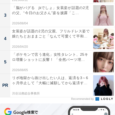
2025/06/12
「脳がバグる jkでしょ」女装姿が話題の2児
の父、“今日のお父さん”姿を披露「こ...
3
2026/08/04
女装姿が話題の2児の父親、フリルドレス姿で
娘たちとおままごと「なんて可愛くて平和...
4
2026/04/20
「ポケモンで言う進化」女性タレント、25キ
ロ増量ショットに反響！ 「全然パーツ埋...
5
2026/08/05
リボ地獄から抜け出したい人は、返済を3～6
ヶ月停止して『大幅に減額してから返済す...
PR
渋谷法務総合事務所
Recommended by