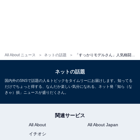
All About ニュース
ネットの話題
「すっかりモデルさん」人気格闘家の美人妻、娘14歳誕生日の家族ショット公開「3ショット見れて嬉しい」
ネットの話題
国内外のSNSで話題の人＆トピックをタイムリーにお届けします。知ってる
だけでちょっと得する、なんだか楽しい気分になれる、ネット発「知ら（な
きゃ）損」ニュースが盛りだくさん。
関連サービス
All About
All About Japan
イチオシ