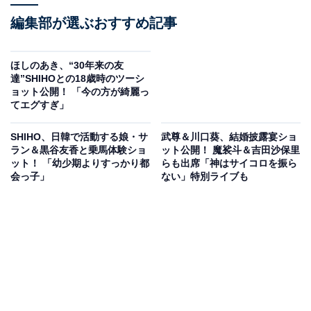
編集部が選ぶおすすめ記事
ほしのあき、“30年来の友
達”SHIHOとの18歳時のツーシ
ョット公開！ 「今の方が綺麗っ
てエグすぎ」
SHIHO、日韓で活動する娘・サ
武尊＆川口葵、結婚披露宴ショ
ラン＆黒谷友香と乗馬体験ショ
ット公開！ 魔裟斗＆吉田沙保里
ット！ 「幼少期よりすっかり都
らも出席「神はサイコロを振ら
会っ子」
ない」特別ライブも