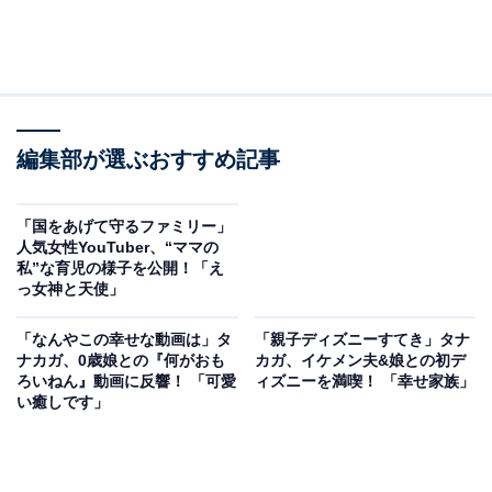
編集部が選ぶおすすめ記事
「国をあげて守るファミリー」
人気女性YouTuber、“ママの
私”な育児の様子を公開！「え
っ女神と天使」
「なんやこの幸せな動画は」タ
「親子ディズニーすてき」タナ
ナカガ、0歳娘との『何がおも
カガ、イケメン夫&娘との初デ
ろいねん』動画に反響！ 「可愛
ィズニーを満喫！ 「幸せ家族」
い癒しです」