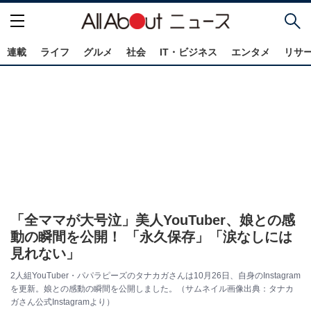
連載
ライフ
グルメ
社会
IT・ビジネス
エンタメ
リサ
「全ママが大号泣」美人YouTuber、娘との感
動の瞬間を公開！ 「永久保存」「涙なしには
見れない」
2人組YouTuber・パパラピーズのタナカガさんは10月26日、自身のInstagram
を更新。娘との感動の瞬間を公開しました。（サムネイル画像出典：タナカ
ガさん公式Instagramより）