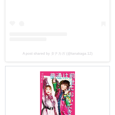
A post shared by タナカガ (@tanakaga.12)