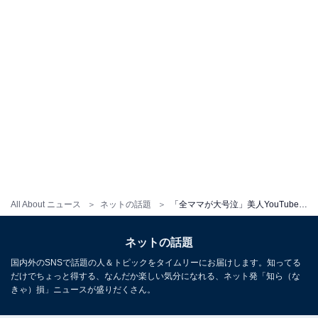
All About ニュース
ネットの話題
「全ママが大号泣」美人YouTuber、娘との感動の瞬間を公開！ 「永久保存」「涙なしには見れない」
ネットの話題
国内外のSNSで話題の人＆トピックをタイムリーにお届けします。知ってる
だけでちょっと得する、なんだか楽しい気分になれる、ネット発「知ら（な
きゃ）損」ニュースが盛りだくさん。