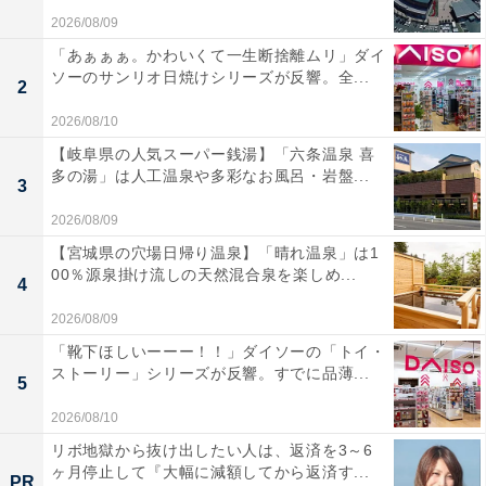
2026/08/09
「あぁぁぁ。かわいくて一生断捨離ムリ」ダイ
ソーのサンリオ日焼けシリーズが反響。全...
2
2026/08/10
【岐阜県の人気スーパー銭湯】「六条温泉 喜
多の湯」は人工温泉や多彩なお風呂・岩盤...
3
2026/08/09
【宮城県の穴場日帰り温泉】「晴れ温泉」は1
00％源泉掛け流しの天然混合泉を楽しめ...
4
2026/08/09
「靴下ほしいーーー！！」ダイソーの「トイ・
ストーリー」シリーズが反響。すでに品薄...
5
2026/08/10
リボ地獄から抜け出したい人は、返済を3～6
ヶ月停止して『大幅に減額してから返済す...
PR