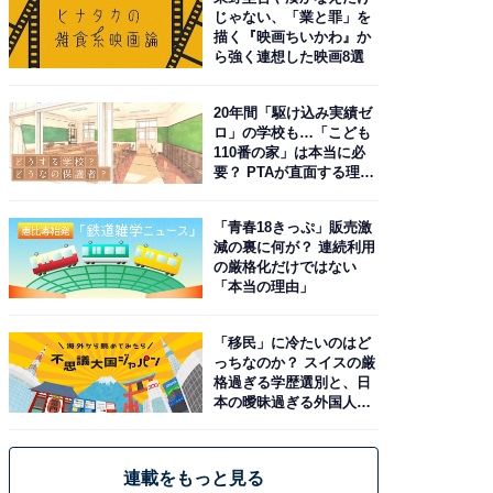
じゃない、「業と罪」を
描く『映画ちいかわ』か
ら強く連想した映画8選
20年間「駆け込み実績ゼ
ロ」の学校も…「こども
110番の家」は本当に必
要？ PTAが直面する理想
と現実
「青春18きっぷ」販売激
減の裏に何が？ 連続利用
の厳格化だけではない
「本当の理由」
「移民」に冷たいのはど
っちなのか？ スイスの厳
格過ぎる学歴選別と、日
本の曖昧過ぎる外国人政
策
連載をもっと見る