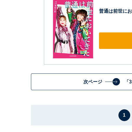
普通は前世にお
次ページ
「
1