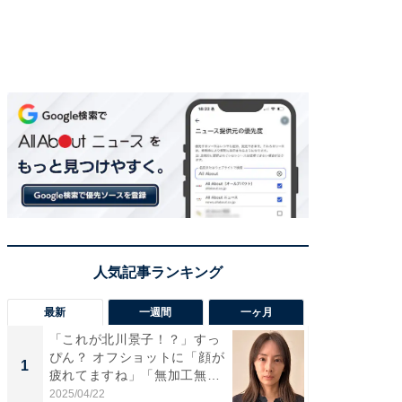
最新
一週間
一ヶ月
「これが北川景子！？」すっ
「さす
ぴん？ オフショットに「顔が
は」高
1
1
疲れてますね」「無加工無
災地を
表...
「カ...
2025/04/22
2026/08/0