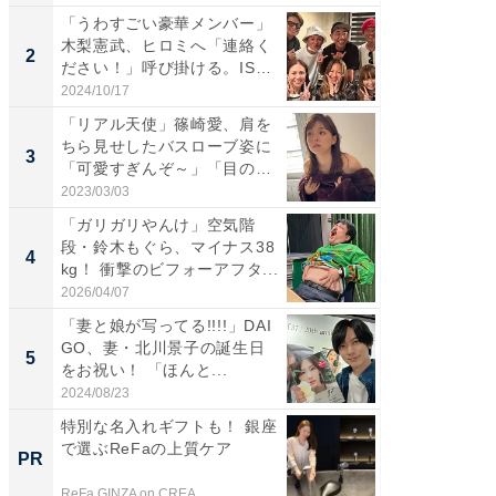
「うわすごい豪華メンバー」
「女の
木梨憲武、ヒロミへ「連絡く
介、バ
2
2
ださい！」呼び掛ける。IS
らのプレ
S...
愛...
2024/10/17
2026/08/0
「リアル天使」篠崎愛、肩を
「脚が
ちら見せしたバスローブ姿に
横川尚
3
3
「可愛すぎんぞ～」「目の表
ムキな姿
情...
刃...
2023/03/03
2026/08/0
「ガリガリやんけ」空気階
「え、
段・鈴木もぐら、マイナス38
芸人、2
4
4
kg！ 衝撃のビフォーアフタ...
エットに
2026/04/07
2026/08/0
「妻と娘が写ってる!!!!」DAI
「脳がバ
GO、妻・北川景子の誕生日
装姿が話
5
5
をお祝い！ 「ほんと...
のお父さ
2024/08/23
2026/08/0
特別な名入れギフトも！ 銀座
特別な名
で選ぶReFaの上質ケア
で選ぶR
PR
PR
ReFa GINZA on CREA
ReFa GIN