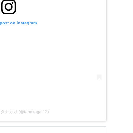
 post on Instagram
by タナカガ (@tanakaga.12)