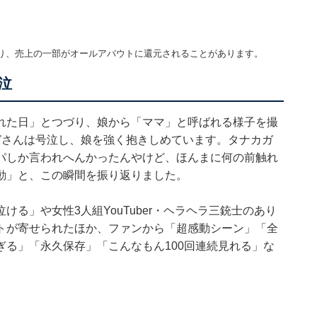
り、売上の一部がオールアバウトに還元されることがあります。
泣
れた日」とつづり、娘から「ママ」と呼ばれる様子を撮
ガさんは号泣し、娘を強く抱きしめています。タナカガ
パしか言われへんかったんやけど、ほんまに何の前触れ
動」と、この瞬間を振り返りました。
る」や女性3人組YouTuber・ヘラヘラ三銃士のあり
トが寄せられたほか、ファンから「超感動シーン」「全
る」「永久保存」「こんなもん100回連続見れる」な