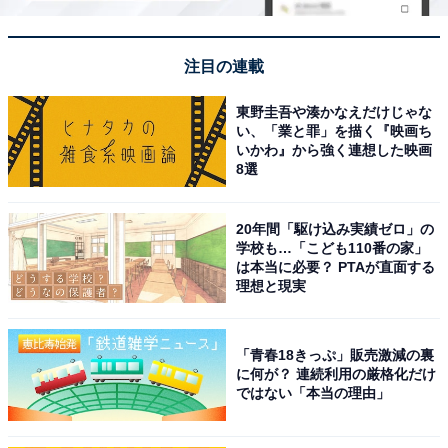
注目の連載
東野圭吾や湊かなえだけじゃな
い、「業と罪」を描く『映画ち
いかわ』から強く連想した映画
8選
20年間「駆け込み実績ゼロ」の
学校も…「こども110番の家」
は本当に必要？ PTAが直面する
理想と現実
「青春18きっぷ」販売激減の裏
に何が？ 連続利用の厳格化だけ
ではない「本当の理由」