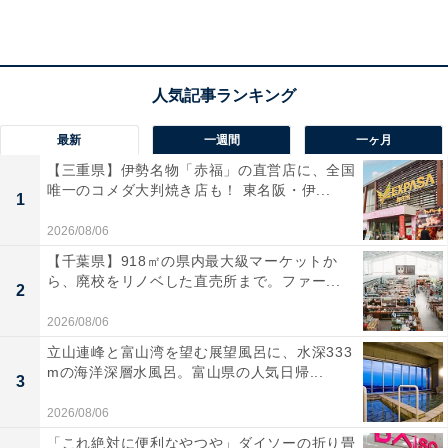
最新
一週間
一ヶ月
【三重県】伊勢名物「赤福」の直営店に、全国
唯一のコメダ大判焼き店も！ 東名阪・伊...
1
2026/08/06
【千葉県】918㎡の県内最大級マーケットか
ら、廃校をリノベした直売所まで。ファー...
2
2026/08/06
立山連峰と富山湾を望む展望風呂に、水深333
mの海洋深層水風呂。富山県の人気日帰...
3
2026/08/06
「これ絶対に便利なやつや」ダイソーの折り畳