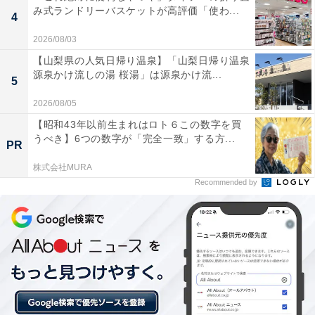
み式ランドリーバスケットが高評価「使わ...
4
2026/08/03
【山梨県の人気日帰り温泉】「山梨日帰り温泉
源泉かけ流しの湯 桜湯」は源泉かけ流...
5
2026/08/05
【昭和43年以前生まれはロト６この数字を買
うべき】6つの数字が「完全一致」する方...
PR
株式会社MURA
Recommended by