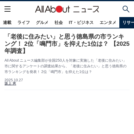
連載
ライフ
グルメ
社会
IT・ビジネス
エンタメ
リサ
「老後に住みたい」と思う徳島県の市ランキ
ング！ 2位「鳴門市」を抑えた1位は？ 【2025
年調査】
All About ニュース編集部が全国250人を対象に実施した「老後に住みたい」
市に関するアンケートの調査結果から、「老後に住みたい」と思う徳島県の
市ランキングを発表！ 2位「鳴門市」を抑えた1位は？
2025.10.27
坂上 恵