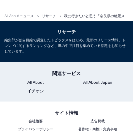
All About ニュース
リサーチ
秋に行きたいと思う「奈良県の絶景スポット」ランキング！ 2位「曽爾高原」を抑えた1位は？ 【2025年調査】
リサーチ
編集部が独自目線で調査したトピックスをはじめ、最新のリリース情報、ト
レンドに関するランキングなど、世の中で注目を集めている話題をお知らせ
しています。
関連サービス
All About
All About Japan
イチオシ
サイト情報
会社概要
広告掲載
プライバシーポリシー
著作権・商標・免責事項