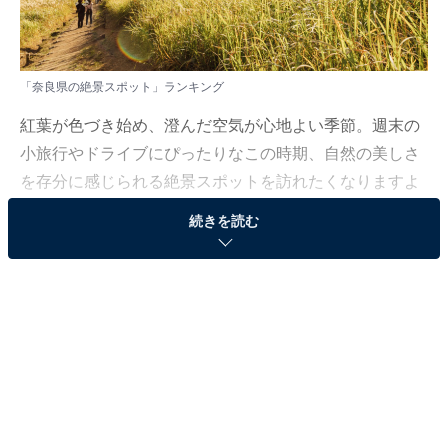
「奈良県の絶景スポット」ランキング
紅葉が色づき始め、澄んだ空気が心地よい季節。週末の
小旅行やドライブにぴったりなこの時期、自然の美しさ
を存分に感じられる絶景スポットを訪れたくなりますよ
ね。思わず写真に収めたくなるような絶景の数々。そん
続きを読む
な秋の魅力を満喫できる場所を求めて、多くの人が注目
しているのはどこなのでしょうか？
All About ニュース編集部では、2025年10月21日の期
間、全国10〜70代の男女250人を対象に、絶景スポット
に関するアンケートを実施しました。
その中から、秋に行きたいと思う「奈良県の絶景スポッ