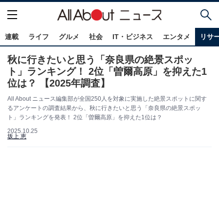
連載
ライフ
グルメ
社会
IT・ビジネス
エンタメ
リサ
秋に行きたいと思う「奈良県の絶景スポッ
ト」ランキング！ 2位「曽爾高原」を抑えた1
位は？ 【2025年調査】
All About ニュース編集部が全国250人を対象に実施した絶景スポットに関す
るアンケートの調査結果から、秋に行きたいと思う「奈良県の絶景スポッ
ト」ランキングを発表！ 2位「曽爾高原」を抑えた1位は？
2025.10.25
坂上 恵