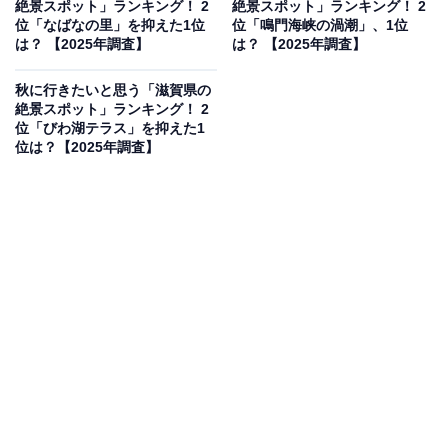
絶景スポット」ランキング！ 2
絶景スポット」ランキング！ 2
理由は、ススキの穂が金色に輝く『黄金の波』の絶景を
位「なばなの里」を抑えた1位
位「鳴門海峡の渦潮」、1位
はじめ、幻想的な夕焼けやハイキング、さらには『お亀
は？ 【2025年調査】
は？ 【2025年調査】
池』の水面に映る美しい景色を楽しめるからです」（70
秋に行きたいと思う「滋賀県の
代男性／鹿児島県）、「秋になると一面にススキが黄金
絶景スポット」ランキング！ 2
色に輝き、夕日を受けて揺れる光景が本当に幻想的で
位「びわ湖テラス」を抑えた1
位は？【2025年調査】
す。高原の風を感じながら散策する時間は心地よく、遠
くに広がる山々の景色と合わせて秋の静けさを堪能でき
そうです」（10代男性／新潟県）といった声が集まりま
した。