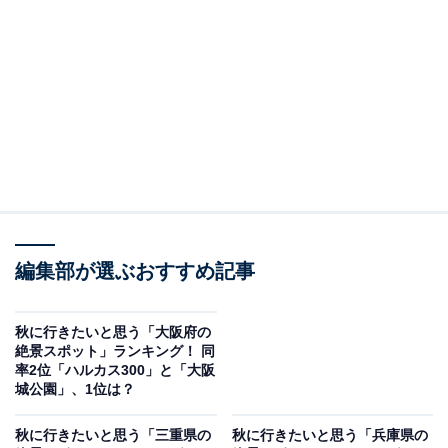
ト」ランキングの結果をご紹介します。
＞8位までの全ランキング結果を見る
2位：曽爾高原（宇陀郡曽爾村）／41票
奈良県と三重県の県境に近い場所にある、標高約900メ
ートルに広がる高原です。秋になると、一面のススキが
金色に輝き、壮大な景色を作り出します。特に夕暮れ時
や、日没後にススキが銀色にきらめく様子は幻想的で、
編集部が選ぶおすすめ記事
多くの写真愛好家や観光客が訪れる絶景スポットとして
知られています。ハイキングコースとしても人気です。
秋に行きたいと思う「大阪府の
絶景スポット」ランキング！ 同
率2位「ハルカス300」と「大阪
回答者からは「ススキの金色の波が秋風に揺れる絶景が
城公園」、1位は？
見られる。夕暮れ時の光に照らされた草原が特に幻想
秋に行きたいと思う「三重県の
秋に行きたいと思う「兵庫県の
的」（30代女性／富山県）、「秋の曽爾高原に行きたい