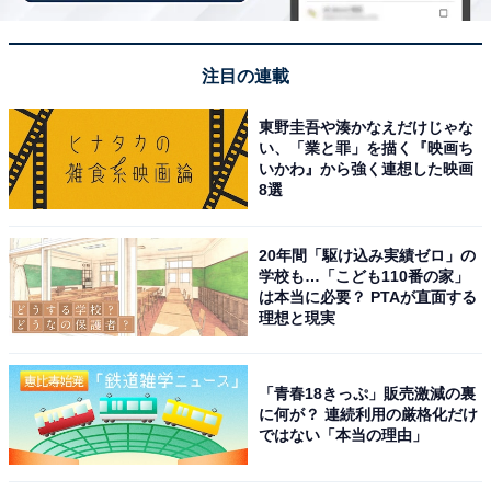
注目の連載
東野圭吾や湊かなえだけじゃな
い、「業と罪」を描く『映画ち
いかわ』から強く連想した映画
8選
20年間「駆け込み実績ゼロ」の
学校も…「こども110番の家」
は本当に必要？ PTAが直面する
理想と現実
「青春18きっぷ」販売激減の裏
に何が？ 連続利用の厳格化だけ
こちらもおすすめ
ではない「本当の理由」
秋に行きたいと思う「和歌山県の絶景スポッ
ト」ランキング！ 2位「那智の滝」を抑えた1位