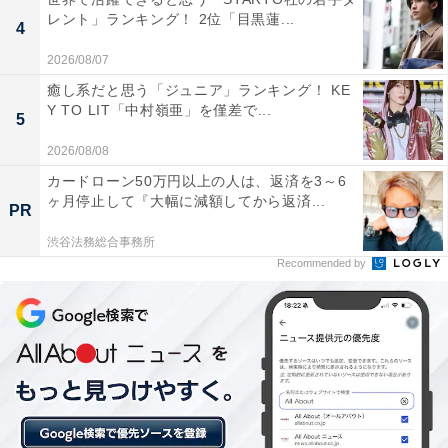
レント」ランキング！ 2位「目黒蓮...
なりそうと思った為」（40代女性／大阪府）、「奈良公
4
園周辺は古い寺社仏閣が多くあり、風情をとても感じら
2026/08/07
れる場所。自然も多く、四季を感じる」（40代女性／神
癒し系だと思う「ジュニア」ランキング！ KE
奈川県）といった声が集まりました。
Y TO LIT「中村嶺亜」を僅差で...
5
2026/08/08
※回答者からのコメントは原文ママです
カードローン50万円以上の人は、返済を3～6
ヶ月停止して『大幅に減額してから返済...
PR
渋谷法務総合事務所
この記事の執筆者：
坂上 恵
Recommended by
All About ニュースの編集者。オールアバウトに入社後、SNSトレン
ドにフォーカスした記事執筆やSEOライティングの経験を経て、の
ちにAll About ニュースチームのメンバーに加入。現在は旅行・カル
...続きを読む
チャー・エンタメなどを中心に企画編集を担当。東京都出身。居酒
屋巡りとスポーツ観戦が生きがい。
次ページ
8位までのランキング結果を見る