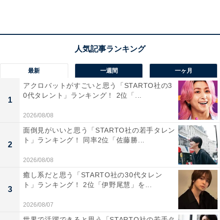
最新
一週間
一ヶ月
1位：奈良公園（奈良市）／67票
アクロバットがすごいと思う「STARTO社の3
0代タレント」ランキング！ 2位「...
1
奈良市街の東部に広がる広大な公園で、東大寺や春日大
2026/08/08
社、興福寺などの世界遺産を含む歴史的なスポットが点
面倒見がいいと思う「STARTO社の若手タレン
在しています。公園内には野生の鹿が多数生息。秋に
ト」ランキング！ 同率2位「佐藤勝...
2
は、イチョウやモミジが見事に色づき、歴史的建造物と
2026/08/08
鹿、そして紅葉が織りなす古都奈良ならではの美しい景
観を楽しめます。
癒し系だと思う「STARTO社の30代タレン
ト」ランキング！ 2位「伊野尾慧」を...
3
回答者からは「付近のお寺などにも周りたいから」（30
2026/08/07
代男性／大阪府）、「奈良公園の紅葉と鹿の景色が絵に
世界で活躍できると思う「STARTO社の若手タ