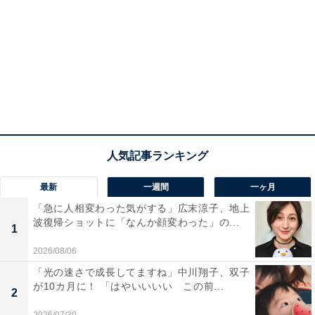
最新
一週間
一ヶ月
「急に人相変わった気がする」広末涼子、地上
波復帰ショットに「なんか顔変わった」の...
1
2026/08/06
「光の速さで成長してますね」中川翔子、双子
が10カ月に！ 「はやいいいい この前...
2