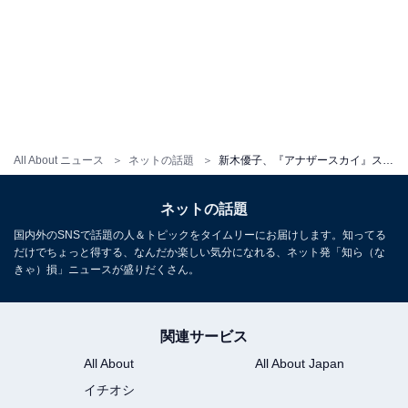
All About ニュース
ネットの話題
新木優子、『アナザースカイ』スペイン撮影のオフショット公開「キリンの隣だと尚更小顔が引き立ってる！」
ネットの話題
国内外のSNSで話題の人＆トピックをタイムリーにお届けします。知ってる
だけでちょっと得する、なんだか楽しい気分になれる、ネット発「知ら（な
きゃ）損」ニュースが盛りだくさん。
関連サービス
All About
All About Japan
イチオシ