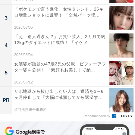
2026/07/30
「ポケモンで言う進化」女性タレント、25キ
ロ増量ショットに反響！ 「全然パーツ埋...
3
2026/08/05
「え、別人過ぎん？」お笑い芸人、2カ月で約
12kgのダイエットに成功！ 「イケメ...
4
2026/08/04
女装姿が話題の47歳2児の父親、ビフォーアフ
ター姿を公開！ 「素顔もお美しくて納...
5
2025/06/12
リボ地獄から抜け出したい人は、返済を3～6
ヶ月停止して『大幅に減額してから返済す...
PR
渋谷法務総合事務所
Recommended by